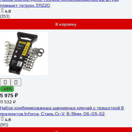
планшет тетрон. 511220
4.8
(353)
В корзину
-48%
5 975 ₽
11 532 ₽
Набор комбинированных шарнирных ключей с трещоткой 8
предметов Inforce, Сталь Cr-V, 8-19мм, 06-05-52
4.8
(90)