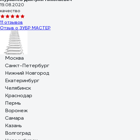
19.08.2020
качество
11 отзывов
Отзыв о ЗУБР МАСТЕР
Москва
Алексей М.
Санкт-Петербург
22.04.2021
удобный
Нижний Новгород
Екатеринбург
4 отзыва
Челябинск
Отзыв о NORGAU N2ATM
Краснодар
Пермь
Воронеж
Самара
Рус Й.
Казань
03.12.2025
солидно выглядят, видно что из благородного металла,
Волгоград
отличное средство инвестиций, приятно тешит самолюбие,