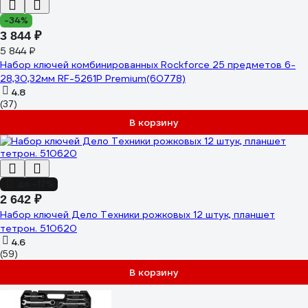
-34%
3 844 ₽
5 844 ₽
Набор ключей комбинированных Rockforce 25 предметов 6-
28,30,32мм RF-5261P Premium(60778)
4.8
(37)
В корзину
до -17%
2 642 ₽
Набор ключей Дело Техники рожковых 12 штук, планшет
тетрон. 510620
4.6
(59)
В корзину