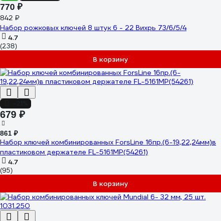
770 ₽
842 ₽
Набор рожковых ключей 8 штук 6 - 22 Вихрь 73/6/5/4
4.7
(238)
В корзину
-21%
679 ₽
861 ₽
Набор ключей комбинированных ForsLine 16пр.(6-19,22,24мм)в
пластиковом держателе FL-5161MP(54261)
4.7
(95)
В корзину