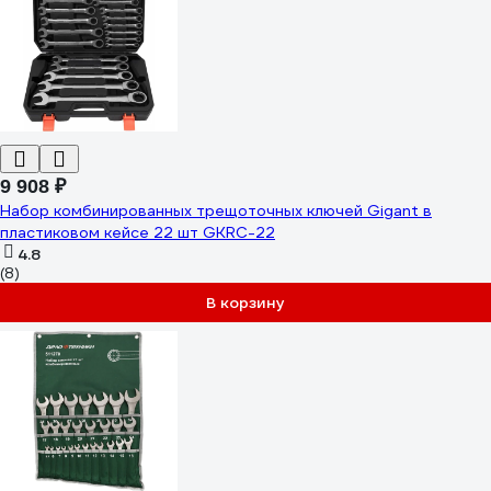
9 908 ₽
Набор комбинированных трещоточных ключей Gigant в
пластиковом кейсе 22 шт GKRC-22
4.8
(8)
В корзину