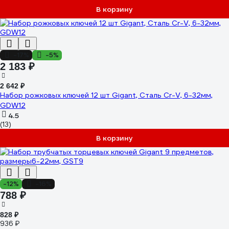
В корзину
-17%
-5%
2 183 ₽
2 642 ₽
Набор рожковых ключей 12 шт Gigant, Сталь Cr-V, 6-32мм,
GDW12
4.5
(13)
В корзину
-12%
-16%
788 ₽
828 ₽
936 ₽