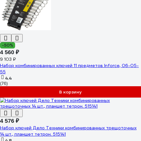
-50%
4 560 ₽
9 103 ₽
Набор комбинированных ключей 11 предметов Inforce, 06-05-
55
4.4
(76)
В корзину
4 576 ₽
Набор ключей Дело Техники комбинированных трещоточных
14 шт., планшет тетрон. 515141
4.8