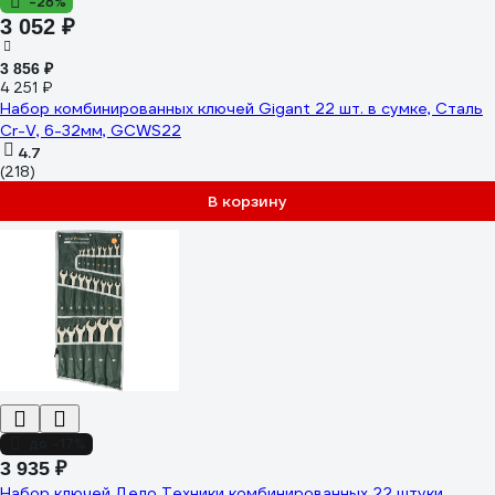
-28%
3 052 ₽
3 856 ₽
4 251 ₽
Набор комбинированных ключей Gigant 22 шт. в сумке, Сталь
Cr-V, 6-32мм, GCWS22
4.7
(218)
В корзину
до -17%
3 935 ₽
Набор ключей Дело Техники комбинированных 22 штуки,