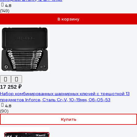
4.8
(149)
В корзину
17 252 ₽
Набор комбинированных шарнирных ключей с трещоткой 13
предметов Inforce, Сталь Cr-V, 10-19мм, 06-05-53
4.8
(90)
Купить