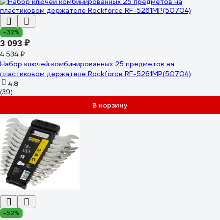
-32%
3 093 ₽
4 534 ₽
Набор ключей комбинированных 25 предметов на
пластиковом держателе Rockforce RF-5261MP(50704)
4.8
(39)
В корзину
-52%