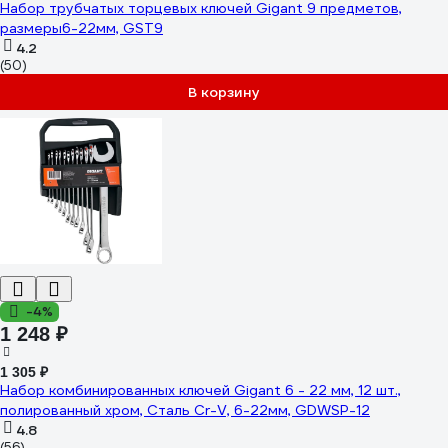
Набор трубчатых торцевых ключей Gigant 9 предметов,
размеры6-22мм, GST9
4.2
(50)
В корзину
-4%
1 248 ₽
1 305 ₽
Набор комбинированных ключей Gigant 6 - 22 мм, 12 шт.,
полированный хром, Сталь Cr-V, 6-22мм, GDWSP-12
4.8
(56)