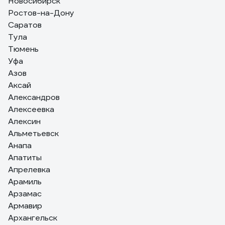
Новосибирск
гайки сами отворачиваются при виде сего чуда, мужики с
Ростов-на-Дону
соседних гаражей горят завистью
Саратов
Тула
Тюмень
Уфа
Азов
Аксай
Александров
Алексеевка
Алексин
Альметьевск
Анапа
Апатиты
Апрелевка
Арамиль
Арзамас
Армавир
Архангельск