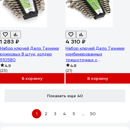
1 283 ₽
4 310 ₽
Набор ключей Дело Техники
Набор ключей Дело Техники
рожковых 8 штук, холдер
комбинированных
510580
трещоточных с
4.9
переключателем 10 шт.,
4.8
(25)
(21)
холдер 515300
В корзину
В корзину
Показать еще 40
1
2
3
4
5
...
50