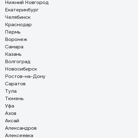
Нижний Новгород
4 отзыва
Екатеринбург
Отзыв о NORGAU N2ATM
Челябинск
Краснодар
Пермь
Рус Й.
03.12.2025
Воронеж
солидно выглядят, видно что из благородного
Самара
металла, отличное средство инвестиций, приятно
Казань
тешит самолюбие, гайки сами отворачиваются при
Волгоград
виде сего чуда, мужики с соседних гаражей горят
Новосибирск
завистью
Ростов-на-Дону
Саратов
Тула
Тюмень
Уфа
Азов
Аксай
Александров
Алексеевка