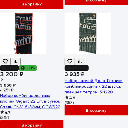
В корзину
В корзину
-25%
-21%
до -17%
3 200 ₽
3 935 ₽
Набор ключей Дело Техники
3 856 ₽
комбинированных 22 штуки,
4 251 ₽
планшет тетрон. 511220
Набор комбинированных
4.8
ключей Gigant 22 шт. в сумке,
(353)
Сталь Cr-V, 6-32мм, GCWS22
В корзину
4.7
(218)
В корзину