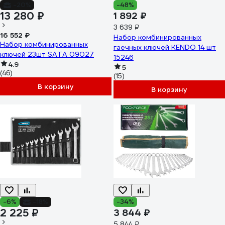
-20%
-48%
13 280 ₽
1 892 ₽
3 639 ₽
16 552 ₽
Набор комбинированных
Набор комбинированных
гаечных ключей KENDO 14 шт
ключей 23шт SATA 09027
15246
4.9
5
(46)
(15)
В корзину
В корзину
-6%
-18%
-34%
2 225 ₽
3 844 ₽
5 844 ₽