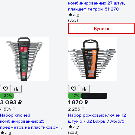
комбинированных 27 штук,
планшет тетрон. 511270
4.8
(353)
Купить
-32%
-17%
до -33%
3 093 ₽
1 870 ₽
4 534 ₽
2 256 ₽
Набор ключей
Набор рожковых ключей 12
комбинированных 25
штук 6 - 32 Вихрь 73/6/5/5
предметов на пластиковом
4.7
(238)
держателе Rockforce RF-
4.8