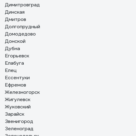
Димитровград
Динская
Дмитров
Долгопрудный
Домодедово
Донской
Дубна
Егорьевск
Елабуга
Елец
Ессентуки
Ефремов
Железногорск
Жигулевск
Жуковский
Зарайск
Звенигород
Зеленоград
Зеленодольск