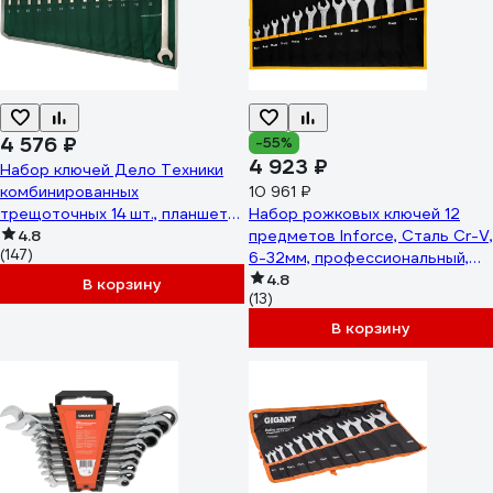
4 576 ₽
-55%
4 923 ₽
Набор ключей Дело Техники
комбинированных
10 961 ₽
трещоточных 14 шт., планшет
Набор рожковых ключей 12
тетрон. 515141
4.8
предметов Inforce, Сталь Cr-V,
(147)
6-32мм, профессиональный,
06-05-44
4.8
В корзину
(13)
В корзину