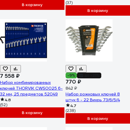
(37)
В корзину
В корзину
7 558 ₽
-9%
до -21%
770 ₽
Набор комбинированных
ключей THORVIK CWS0025 6-
842 ₽
32 мм, 25 предметов 52049
Набор рожковых ключей 8
4.8
штук 6 - 22 Вихрь 73/6/5/4
(52)
4.7
(238)
В корзину
В корзину