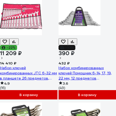
-22%
-10%
11 209 ₽
390 ₽
14 410 ₽
432 ₽
Набор ключей
Набор комбинированных
комбинированных JTC 6-32 мм
ключей Помощник 6-14, 17, 19,
в планшете 26 предметов,
22 мм, 12 предметов
AE2426S 673359
4.9
5123(56582)
3.6
(16)
(49)
В корзину
В корзину