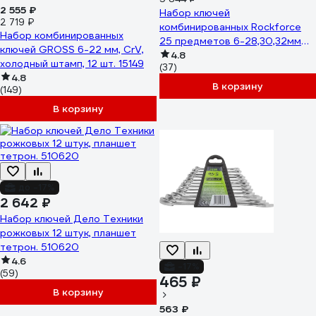
2 555 ₽
Набор ключей
2 719 ₽
комбинированных Rockforce
Набор комбинированных
25 предметов 6-28,30,32мм
ключей GROSS 6-22 мм, CrV,
RF-5261P Premium(60778)
4.8
холодный штамп, 12 шт. 15149
(37)
4.8
В корзину
(149)
В корзину
до -17%
2 642 ₽
Набор ключей Дело Техники
рожковых 12 штук, планшет
тетрон. 510620
4.6
-17%
(59)
465 ₽
В корзину
563 ₽