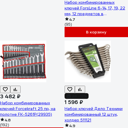
Набор комбинированных
ключей ForsLine 6-14, 17, 19, 22
мм, 12 предметов в
пластиковом держателе FL-
4.7
(95)
5123MP(54260)
В корзину
3 482 ₽
до -13%
1 596 ₽
Набор комбинированных
ключей Forcekraft 25 пр, на
Набор ключей Дело Техники
полотне FK-5261P(29935)
комбинированный 12 штук,
4.8
холдер 511121
(192)
4.9