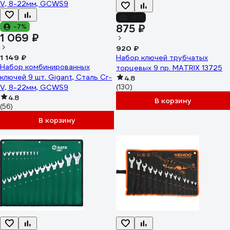
-5%
-7%
875 ₽
1 069 ₽
920 ₽
1 149 ₽
Набор ключей трубчатых
Набор комбинированных
торцевых 9 пр. MATRIX 13725
ключей 9 шт. Gigant, Сталь Cr-
4.8
V, 8-22мм, GCWS9
(130)
4.8
В корзину
(56)
В корзину