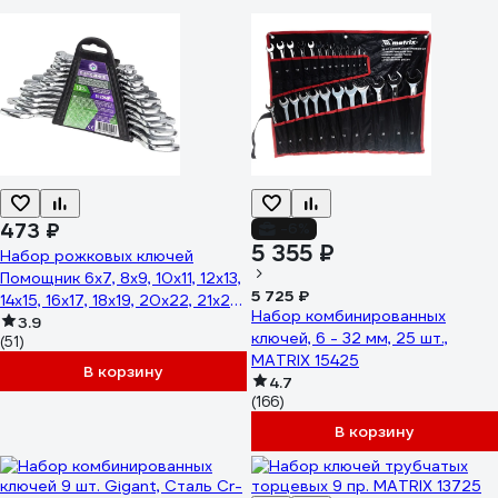
473 ₽
-6%
5 355 ₽
Набор рожковых ключей
Помощник 6x7, 8x9, 10x11, 12x13,
5 725 ₽
14x15, 16x17, 18x19, 20x22, 21x23,
Набор комбинированных
24x27, 25x28, 30x32 мм, 12
3.9
ключей, 6 - 32 мм, 25 шт.,
(51)
предметов 5122MP(57309)
MATRIX 15425
В корзину
4.7
(166)
В корзину