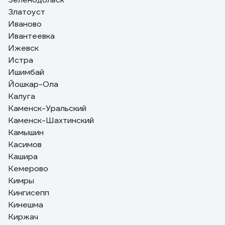
Златоуст
Иваново
Ивантеевка
Ижевск
Истра
Ишимбай
Йошкар-Ола
Калуга
Каменск-Уральский
Каменск-Шахтинский
Камышин
Касимов
Кашира
Кемерово
Кимры
Кингисепп
Кинешма
Киржач