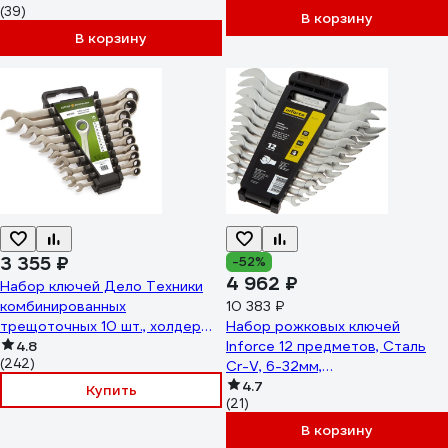
(39)
5261MP(50704)
В корзину
В корзину
3 355 ₽
-52%
4 962 ₽
Набор ключей Дело Техники
комбинированных
10 383 ₽
трещоточных 10 шт., холдер
Набор рожковых ключей
515100
4.8
Inforce 12 предметов, Сталь
(242)
Cr-V, 6-32мм,
профессиональный, 06-05-79
4.7
Купить
(21)
В корзину