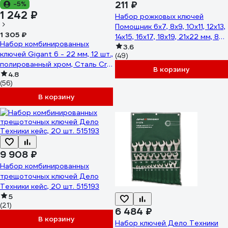
211 ₽
-5%
1 242 ₽
Набор рожковых ключей
Помощник 6x7, 8x9, 10x11, 12x13,
1 305 ₽
14x15, 16x17, 18x19, 21x22 мм, 8
Набор комбинированных
предметов 5084MP(57308)
3.6
ключей Gigant 6 - 22 мм, 12 шт.,
(49)
полированный хром, Сталь Cr-
В корзину
V, 6-22мм, GDWSP-12
4.8
(56)
В корзину
9 908 ₽
Набор комбинированных
трещоточных ключей Дело
Техники кейс, 20 шт. 515193
5
(21)
6 484 ₽
В корзину
Набор ключей Дело Техники