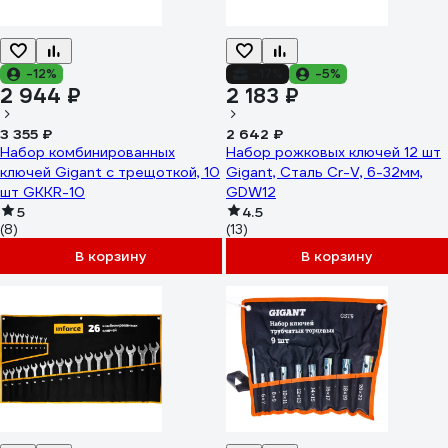
-12%
-17%
-5%
2 944 ₽
2 183 ₽
3 355 ₽
2 642 ₽
Набор комбинированных
Набор рожковых ключей 12 шт
ключей Gigant с трещоткой, 10
Gigant, Сталь Cr-V, 6-32мм,
шт GKKR-10
GDW12
5
4.5
(8)
(13)
В корзину
В корзину