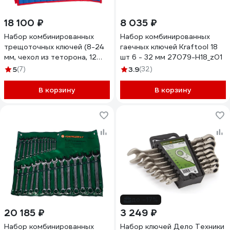
18 100 ₽
8 035 ₽
Набор комбинированных
Набор комбинированных
трещоточных ключей (8-24
гаечных ключей Kraftool 18
мм, чехол из теторона, 12
шт 6 - 32 мм 27079-H18_z01
предметов) KING TONY
5
(7)
3.9
(32)
12112MRN
В корзину
В корзину
до -17%
20 185 ₽
3 249 ₽
Набор комбинированных
Набор ключей Дело Техники