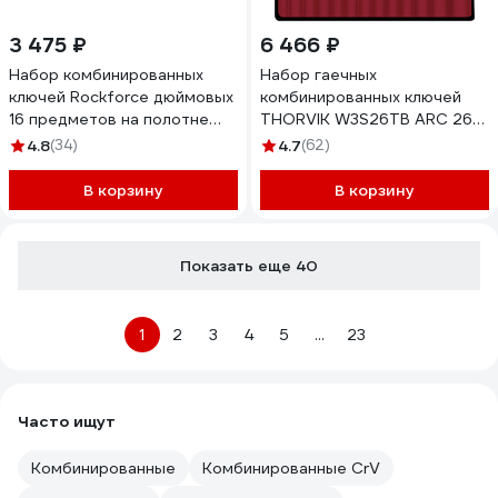
3 475 ₽
6 466 ₽
Набор комбинированных
Набор гаечных
ключей Rockforce дюймовых
комбинированных ключей
16 предметов на полотне
THORVIK W3S26TB ARC 26
RF-5161S(47125)
предметов 52610
4.8
(34)
4.7
(62)
В корзину
В корзину
Показать еще 40
1
2
3
4
5
...
23
Часто ищут
Комбинированные
Комбинированные CrV