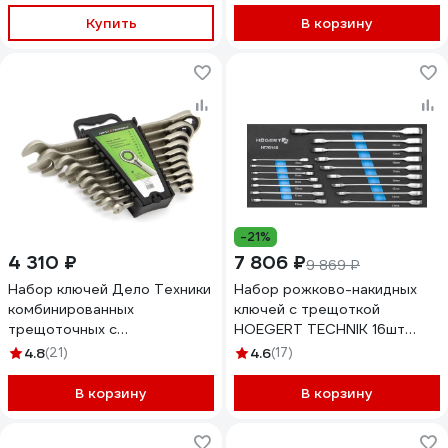
Купить
В корзину
-21%
4 310 ₽
7 806 ₽
9 869 ₽
Набор ключей Дело Техники
Набор рожково-накидных
комбинированных
ключей с трещоткой
трещоточных с
HOEGERT TECHNIK 16шт
переключателем 10 шт.,
HT1R006-HT1R021 HT7G146
4.8
(21)
4.6
(17)
холдер 515300
В корзину
В корзину