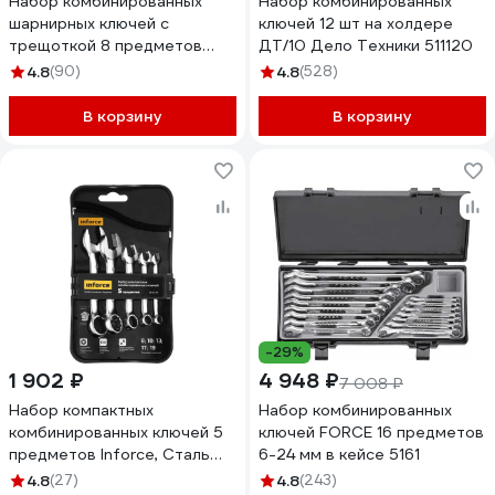
Набор комбинированных
Набор комбинированных
шарнирных ключей с
ключей 12 шт на холдере
трещоткой 8 предметов
ДТ/10 Дело Техники 511120
Inforce, Сталь Cr-V, 8-19мм,
4.8
(90)
4.8
(528)
06-05-52
В корзину
В корзину
-29%
1 902 ₽
4 948 ₽
7 008 ₽
Набор компактных
Набор комбинированных
комбинированных ключей 5
ключей FORCE 16 предметов
предметов Inforce, Сталь
6-24 мм в кейсе 5161
Cr-V, 8-19мм,
4.8
(27)
4.8
(243)