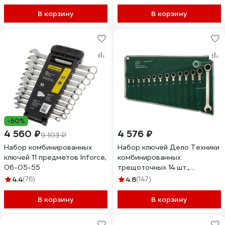
профессиональный, 06-05-
103
В корзину
В корзину
-50%
4 560 ₽
4 576 ₽
9 103 ₽
Набор комбинированных
Набор ключей Дело Техники
ключей 11 предметов Inforce,
комбинированных
06-05-55
трещоточных 14 шт.,
планшет тетрон. 515141
4.4
(76)
4.8
(147)
В корзину
В корзину