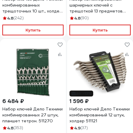
комбинированных
шарнирных ключей с
трещоточных 10 шт., холдер
трещоткой 13 предметов
515100
Inforce, Сталь Cr-V, 10-19мм,
4.8
(242)
4.8
(90)
06-05-53
Купить
Купить
до -13%
6 484 ₽
1 596 ₽
Набор ключей Дело Техники
Набор ключей Дело Техники
комбинированных 27 штук,
комбинированный 12 штук,
планшет тетрон. 511270
холдер 511121
4.8
(353)
4.9
(37)