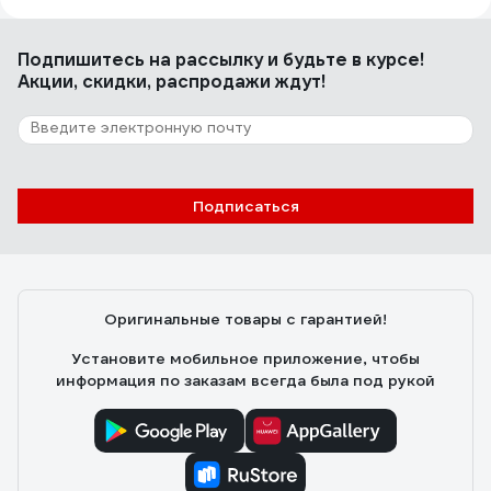
удобный
Подпишитесь
на рассылку
и будьте в курсе!
Акции, скидки, распродажи ждут!
4 отзыва
Отзыв о NORGAU N2ATM
Рус Й.
03.12.2025
Подписаться
солидно выглядят, видно что из благородного
металла, отличное средство инвестиций, приятно
тешит самолюбие, гайки сами отворачиваются при
виде сего чуда, мужики с соседних гаражей горят
Оригинальные товары с гарантией!
завистью
Установите мобильное приложение, чтобы
информация по заказам всегда была под рукой