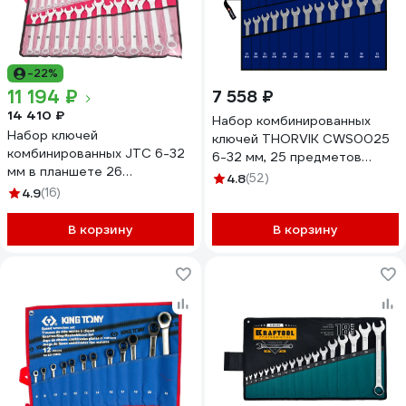
-22%
11 194 ₽
7 558 ₽
14 410 ₽
Набор комбинированных
Набор ключей
ключей THORVIK CWS0025
комбинированных JTC 6-32
6-32 мм, 25 предметов
мм в планшете 26
52049
4.8
(52)
предметов, AE2426S 673359
4.9
(16)
В корзину
В корзину