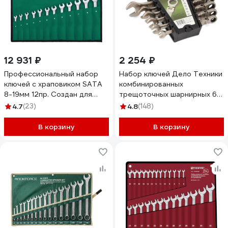
12 931 ₽
2 254 ₽
Профессиональный набор
Набор ключей Дело Техники
ключей с храповиком SATA
комбинированных
8-19мм 12пр. Создан для
трещоточных шарнирных 6
полного оснащения
шт., холдер 515460
4.7
(23)
4.8
(148)
монтажных бригад. 09040
В корзину
В корзину