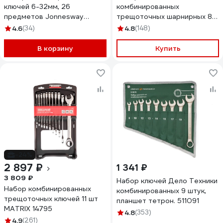
ключей 6-32мм, 26
комбинированных
предметов Jonnesway
трещоточных шарнирных 8
W26126S
шт., холдер 515480
4.6
(34)
4.8
(148)
В корзину
Купить
-24%
2 897 ₽
1 341 ₽
3 809 ₽
Набор ключей Дело Техники
Набор комбинированных
комбинированных 9 штук,
трещоточных ключей 11 шт
планшет тетрон. 511091
MATRIX 14795
4.8
(353)
4.9
(261)