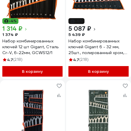
-4%
-6%
1 314 ₽
5 087 ₽
1 374 ₽
5 439 ₽
Набор комбинированных
Набор комбинированных
ключей 12 шт Gigant, Сталь
ключей Gigant 6 - 32 мм,
Cr-V, 6-22мм, GCWS12/1
25шт., полированный хром,
Сталь Cr-V, 6-32мм,
4.7
(218)
4.7
(218)
GDWSP-25
В корзину
В корзину