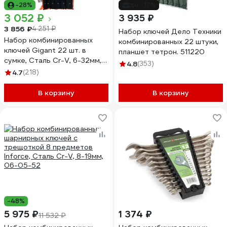
-28%
до -17%
3 052 ₽
3 935 ₽
3 856 ₽
4 251 ₽
Набор ключей Дело Техники
Набор комбинированных
комбинированных 22 штуки,
ключей Gigant 22 шт. в
планшет тетрон. 511220
сумке, Сталь Cr-V, 6-32мм,
4.8
(353)
GCWS22
4.7
(218)
В корзину
В корзину
-48%
5 975 ₽
1 374 ₽
11 532 ₽