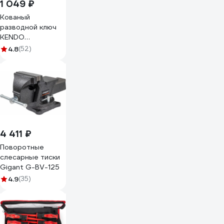
1 049 ₽
Кованый
разводной ключ
KENDO
углеродистая
4.8
(52)
сталь, 250 мм, 10"
15103
4 411 ₽
Поворотные
слесарные тиски
Gigant G-BV-125
4.9
(35)