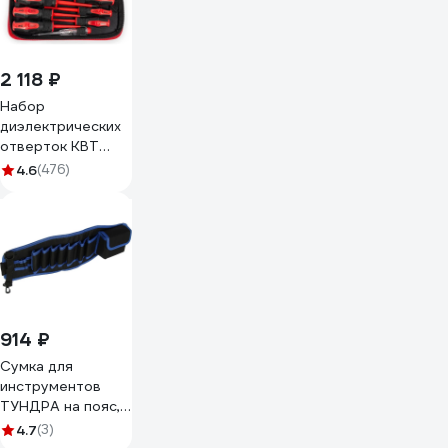
2 118 ₽
Набор
диэлектрических
отверток КВТ
Профи НИО-09
4.6
(476)
78620
914 ₽
Сумка для
инструментов
ТУНДРА на пояс,
80 - 120 см, 9
4.7
(3)
петель, карман