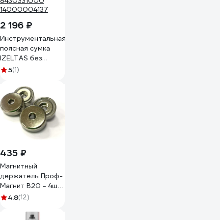
2 196 ₽
Инструментальная
поясная сумка
IZELTAS без
инструментов
5
(1)
8430331000
14000004137
435 ₽
Магнитный
держатель Проф-
Магнит B20 - 4шт.
PMYP-B-20
4.8
(12)