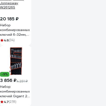
2965905920
20 185 ₽
Набор
комбинированных
ключей 6-32мм,
26 предметов
4.6
(34)
Jonnesway
W26126S
-9%
3 856 ₽
4 251 ₽
Набор
комбинированных
ключей Gigant 22
шт. в сумке, Сталь
4.7
(218)
Cr-V, 6-32мм,