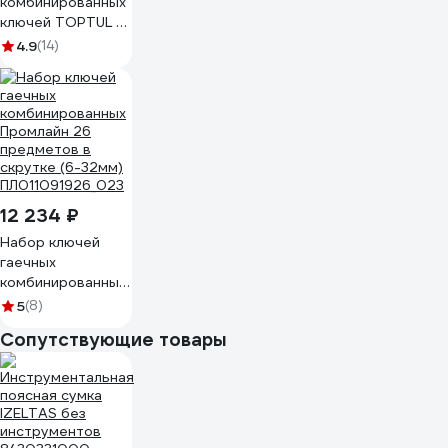
комбинированных
ключей TOPTUL 6-
32 мм, 26
4.9
(14)
предметов в
мягком
ложементе
GVC2604
12 234 ₽
Набор ключей
гаечных
комбинированных
Промлайн 26
5
(8)
предметов в
Сопутствующие товары
скрутке (6-32мм)
ПЛ011091926_023