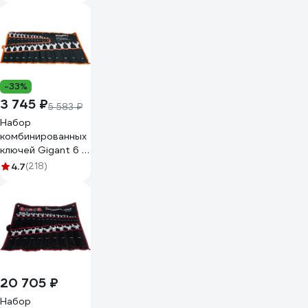
GCWS22
-33%
3 745 ₽
5 583 ₽
Набор
комбинированных
ключей Gigant 6 -
32 мм, 25шт.,
4.7
(218)
полированный
хром, Сталь Cr-V,
6-32мм, GDWSP-
25
20 705 ₽
Набор