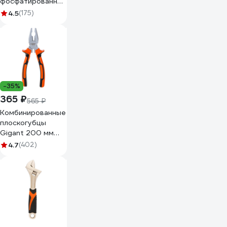
фосфатированные,
3-комп ручки KN-
4.5
(175)
7002160
-35%
365 ₽
565 ₽
Комбинированные
плоскогубцы
Gigant 200 мм
GCP 200
4.7
(402)