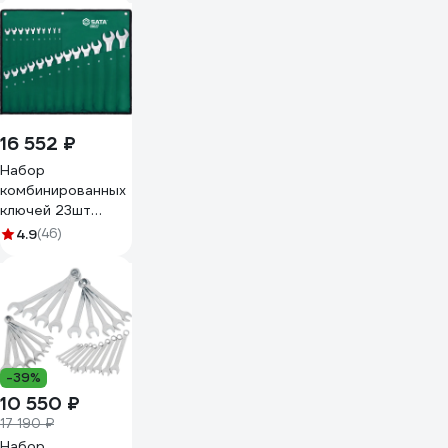
V, 6-32мм, 06-05-
32
16 552 ₽
Набор
комбинированных
ключей 23шт
SATA 09027
4.9
(46)
-39%
10 550 ₽
17 190 ₽
Набор