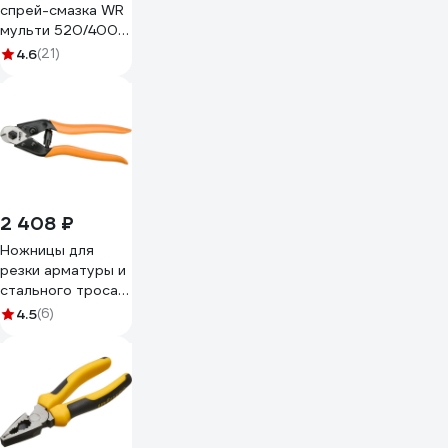
спрей-смазка WR
мульти 520/400
мл Wurth
4.6
(21)
1893055404092 1
2 408 ₽
Ножницы для
резки арматуры и
стального троса
NEO Tools 190 мм
4.5
(6)
01-512