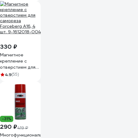
для оснастки
3652952
330 ₽
Магнитное
крепление с
отверстием для
самореза
4.9
(55)
Forceberg A16, 4
шт. 9-1612018-004
-31%
290 ₽
419 ₽
Многофункциональный