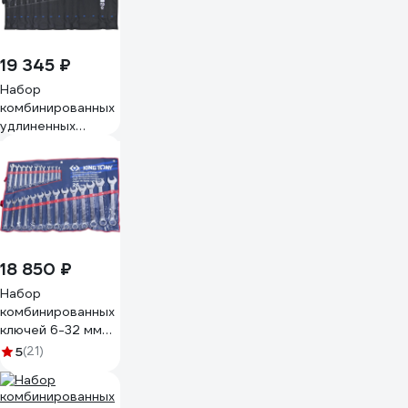
460x335,
2965905927
19 345 ₽
Набор
комбинированных
удлиненных
ключей AIST 26
предметов
0011126 00-
00014686
18 850 ₽
Набор
комбинированных
ключей 6-32 мм
26 предметов
5
(21)
KING TONY
1226MR