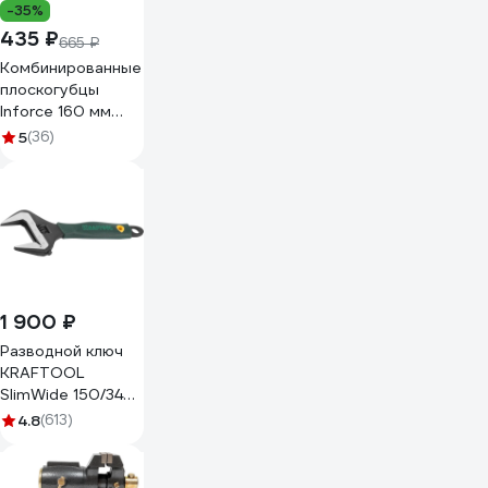
-35%
435 ₽
665 ₽
Комбинированные
плоскогубцы
Inforce 160 мм
06-18-01
5
(36)
1 900 ₽
Разводной ключ
KRAFTOOL
SlimWide 150/34
мм 27258-15
4.8
(613)