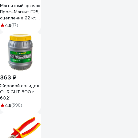
Магнитный крючок
Проф-Магнит Е25,
сцепление 22 кг, 4
шт. PMYP-Е-25
4.9
(17)
363 ₽
Жировой солидол
OILRIGHT 800 г
6021
4.5
(598)