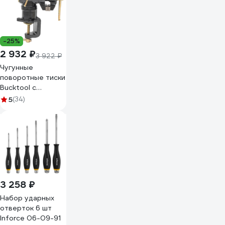
-25%
2 932 ₽
3 922 ₽
Чугунные
поворотные тиски
Bucktool с
наковальней и
5
(34)
трубным зажимом
100мм, 3.4кг DT-
60
3 258 ₽
Набор ударных
отверток 6 шт
Inforce 06-09-91