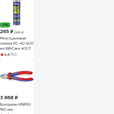
-11%
265 ₽
298 ₽
Многоцелевая
смазка RC-40 400
мл BiBiCare 4007
4.3
(182)
3 868 ₽
Бокорезы KNIPEX
160 мм,