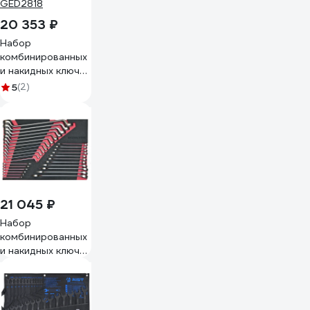
20 353 ₽
Набор
комбинированных
и накидных ключей
TOPTUL 6-32 мм,
5
(2)
28 пр в мягком
ложементе
GED2818
21 045 ₽
Набор
комбинированных
и накидных ключей
IZELTAS в
ложементе EVA
29 предметов,
габариты