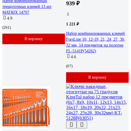
Набор комбинированных
939 ₽
трещоточных ключей 13 шт
MATRIX 14797
4.9
1 221 ₽
(261)
Набор комбинированных ключей
В корзину
ForsLine 10, 12-19, 21, 24, 27, 30,
32 мм, 14 предметов на полотне
FL-5141P(54262)
4.6
(67)
В корзину