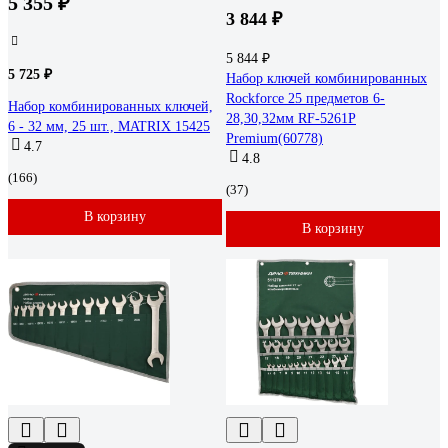
5 355 ₽
3 844 ₽
5 844 ₽
5 725 ₽
Набор ключей комбинированных
Rockforce 25 предметов 6-
Набор комбинированных ключей,
28,30,32мм RF-5261P
6 - 32 мм, 25 шт., MATRIX 15425
Premium(60778)
4.7
4.8
(166)
(37)
В корзину
В корзину