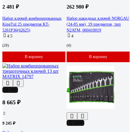
2 481 ₽
262 980 ₽
Набор ключей комбинированных
Набор накидных ключей NORGAU
KingTul 25 предметов KT-
(24-85 мм), 19 предметов, тип
5261P36(62625)
N2ATM, 060410019
4.5
4
(28)
(4)
В корзину
В корзину
-6%
8 665 ₽
-23%
9 245 ₽