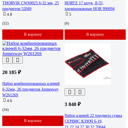
THORVIK CWS0025 6-32 мм, 25
HORTZ 17 штук, 8-55,
предметов 52049
хромированные HOR 996894
4.8
5
(52)
(9)
В корзину
В корзину
20 185 ₽
Набор комбинированных ключей
6-32мм, 26 предметов Jonnesway
W26126S
4.6
3 840 ₽
(34)
Набор ключей 22 предмета сумка
В корзину
СЕРВИС КЛЮЧ 6-19,
21,22,24,27,30,32 70044