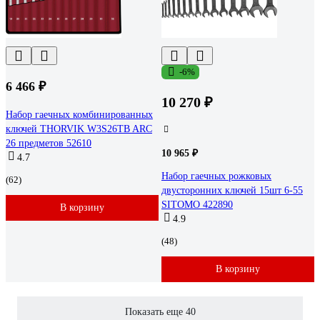
-6%
6 466 ₽
10 270 ₽
Набор гаечных комбинированных
ключей THORVIK W3S26TB ARC
26 предметов 52610
10 965 ₽
4.7
Набор гаечных рожковых
(62)
двусторонних ключей 15шт 6-55
SITOMO 422890
В корзину
4.9
(48)
В корзину
Показать еще 40