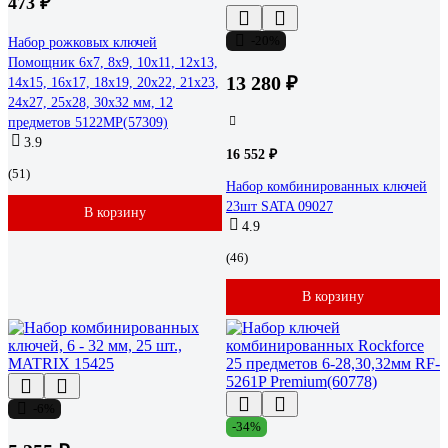
473 ₽
-20%
Набор рожковых ключей
Помощник 6x7, 8x9, 10x11, 12x13,
13 280 ₽
14x15, 16x17, 18x19, 20x22, 21x23,
24x27, 25x28, 30x32 мм, 12
предметов 5122MP(57309)
3.9
16 552 ₽
(51)
Набор комбинированных ключей
23шт SATA 09027
В корзину
4.9
(46)
В корзину
-6%
-34%