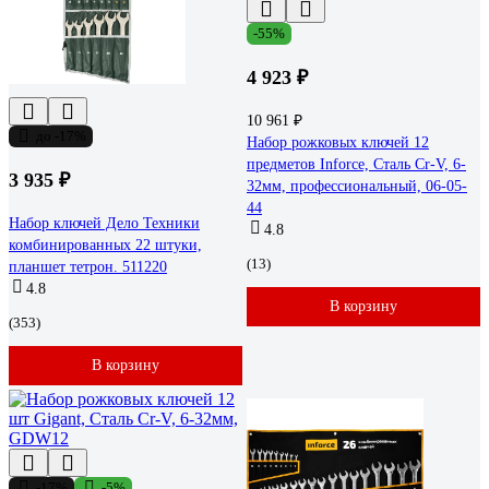
-55%
4 923 ₽
10 961 ₽
до -17%
Набор рожковых ключей 12
предметов Inforce, Сталь Cr-V, 6-
3 935 ₽
32мм, профессиональный, 06-05-
44
Набор ключей Дело Техники
4.8
комбинированных 22 штуки,
(13)
планшет тетрон. 511220
4.8
В корзину
(353)
В корзину
-17%
-5%