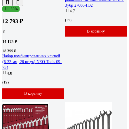
Зубр 27086-H32
-30%
4.7
12 793 ₽
(15)
В корзину
14 175 ₽
18 399 ₽
Набор комбинированных ключей
(6-32 мм, 26 штук) NEO Tools 09-
754
4.8
(19)
В корзину