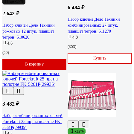
до -17%
6 484 ₽
2 642 ₽
Набор ключей Дело Техники
Набор ключей Дело Техники
комбинированных 27 штук,
рожковых 12 штук, планшет
планшет тетрон. 511270
тетрон. 510620
4.8
4.6
(353)
(59)
Купить
В корзину
3 482 ₽
Набор комбинированных ключей
Forcekraft 25 пр, на полотне FK-
5261P(29935)
-22%
4.8