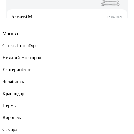
Алексей М.
22.04.2021
удобный
Москва
Санкт-Петербург
4 отзыва
Отзыв о NORGAU N2ATM
Нижний Новгород
Екатеринбург
Рус Й.
03.12.2025
Челябинск
солидно выглядят, видно что из благородного металла,
отличное средство инвестиций, приятно тешит самолюбие,
Краснодар
гайки сами отворачиваются при виде сего чуда, мужики с
соседних гаражей горят завистью
Пермь
Воронеж
Самара