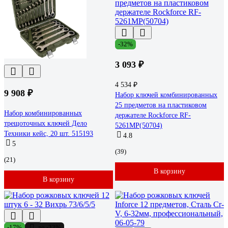
-32%
3 093 ₽
4 534 ₽
9 908 ₽
Набор ключей комбинированных
25 предметов на пластиковом
Набор комбинированных
держателе Rockforce RF-
трещоточных ключей Дело
5261MP(50704)
Техники кейс, 20 шт. 515193
4.8
5
(39)
(21)
В корзину
В корзину
-17%
до -33%