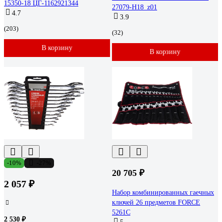
15350-18 ЦГ-1162921344
27079-H18_z01
4.7
3.9
(203)
(32)
В корзину
В корзину
-10%
-27%
20 705 ₽
2 057 ₽
Набор комбинированных гаечных
ключей 26 предметов FORCE
5261C
2 530 ₽