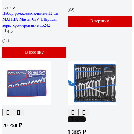
5
2 803 ₽
(39)
Набор рожковых ключей 12 шт.
MATRIX Master CrV, Elliptical,
В корзину
зерк. хромирование 15242
4.5
(42)
В корзину
-24%
20 250 ₽
1 385 ₽