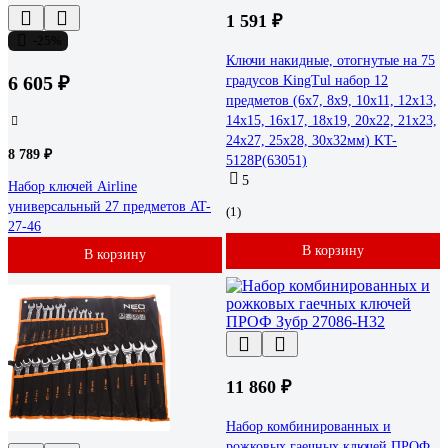
1 591 ₽
-25%
Ключи накидные, отогнутые на 75
6 605 ₽
градусов KingTul набор 12
предметов (6х7, 8х9, 10х11, 12х13,
14х15, 16х17, 18х19, 20х22, 21х23,
24х27, 25х28, 30х32мм) KT-
8 789 ₽
5128P(63051)
5
Набор ключей Airline
универсальный 27 предметов AT-
(1)
27-46
В корзину
В корзину
11 860 ₽
Набор комбинированных и
рожковых гаечных ключей ПРОФ