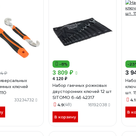
-8%
-23
3 809 ₽
3 9
4 ₽
4 120 ₽
иверсальных
Набо
Набор гаечных рожковых
мных ключей
ключ
двусторонних ключей 12 шт
110
шт. 1
SITOMO 6-46 42317
4.1
33234732
4.9
(48)
16192038
ну
В к
В корзину