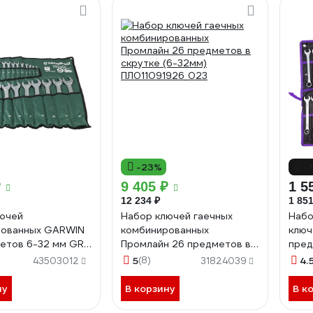
-23%
-
₽
9 405 ₽
1 5
12 234 ₽
1 851
ючей
Набор ключей гаечных
Набо
рованных GARWIN
комбинированных
ключ
етов 6-32 мм GR-
Промлайн 26 предметов в
пред
скрутке (6-32мм)
5
(8)
4.
43503012
31824039
ПЛ011091926_023
ну
В корзину
В к