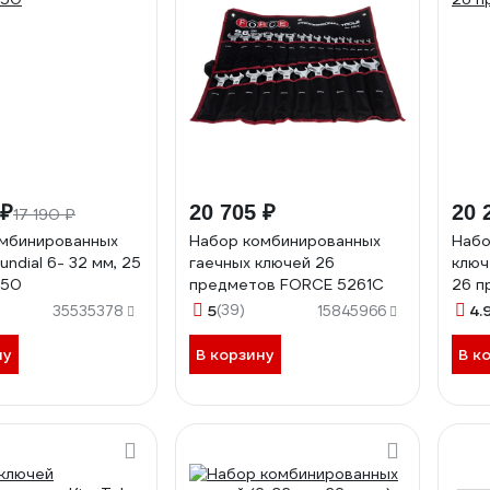
 ₽
20 705 ₽
20 
17 190 ₽
мбинированных
Набор комбинированных
Набо
ndial 6- 32 мм, 25
гаечных ключей 26
ключ
250
предметов FORCE 5261C
26 п
5
(39)
4.
35535378
15845966
ну
В корзину
В к