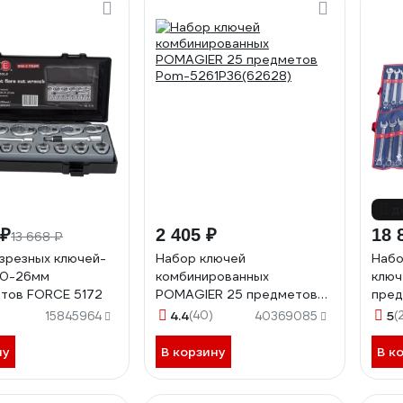
д
 ₽
2 405 ₽
18 
13 668 ₽
зрезных ключей-
Набор ключей
Набо
10-26мм
комбинированных
ключ
тов FORCE 5172
POMAGIER 25 предметов
пред
Pom-5261P36(62628)
122
4.4
(40)
5
(
15845964
40369085
ну
В корзину
В к