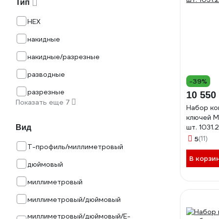
Тип
HEX
накидные
накидные/разрезные
разводные
-39%
разрезные
10 550
Показать еще 7
Набор ко
ключей Mu
шт. 1031.
Вид
5
(11)
T-профиль/миллиметровый
В корзи
дюймовый
миллиметровый
миллиметровый/дюймовый
миллиметровый/дюймовый/Е-