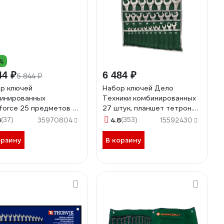
%
44 ₽
6 484 ₽
5 844 ₽
р ключей
Набор ключей Дело
инированных
Техники комбинированных
force 25 предметов 6-
27 штук, планшет тетрон.
0,32мм RF-5261P
511270
8
(37)
4.8
(353)
35970804
15592430
ium(60778)
орзину
В корзину