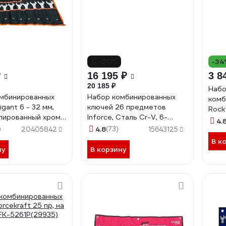
-20%
-34
₽
16 195 ₽
3 8
20 185 ₽
Набо
мбинированных
Набор комбинированных
комб
gant 6 - 32 мм,
ключей 26 предметов
Rock
олированный хром,
Inforce, Сталь Cr-V, 6-
28,3
4.
-V, 6-32мм,
32мм, 06-05-32
)
4.8
(73)
Prem
20405842
15643125
25
В к
ну
В корзину