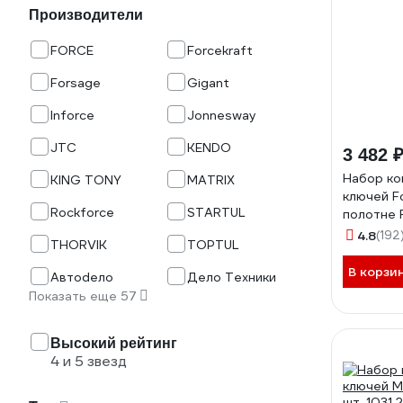
Производители
FORCE
Forcekraft
Forsage
Gigant
Inforce
Jonnesway
JTC
KENDO
3 482 
Набор ко
KING TONY
MATRIX
ключей Fo
Rockforce
STARTUL
полотне 
4.8
(192
THORVIK
TOPTUL
В корзи
Автоdело
Дело Техники
Показать еще 57
Высокий рейтинг
4 и 5 звезд