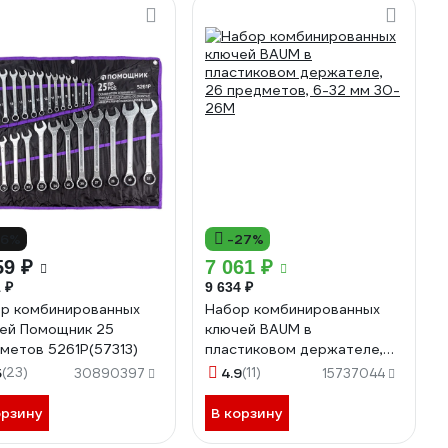
16%
-27%
59 ₽
7 061 ₽
 ₽
9 634 ₽
р комбинированных
Набор комбинированных
ей Помощник 25
ключей BAUM в
метов 5261P(57313)
пластиковом держателе,
26 предметов, 6-32 мм 30-
5
(23)
4.9
(11)
30890397
15737044
26M
орзину
В корзину