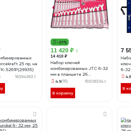
-21%
₽
11 420 ₽
7 5
14 410 ₽
мбинированных
Набо
Набор ключей
rcekraft 25 пр, на
клю
комбинированных JTC 6-32
FK-5261P(29935)
6-32
мм в планшете 26
520
)
4.
16394363
предметов, AE2426S
4.9
(16)
15506334
673359
ну
В к
В корзину