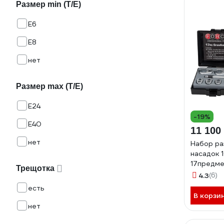
Размер min (Т/E)
E6
E8
нет
Размер max (T/E)
E24
-19%
E40
11 100
нет
Набор ра
насадок 
17предме
Трещотка
4.3
(6)
есть
В корзи
нет