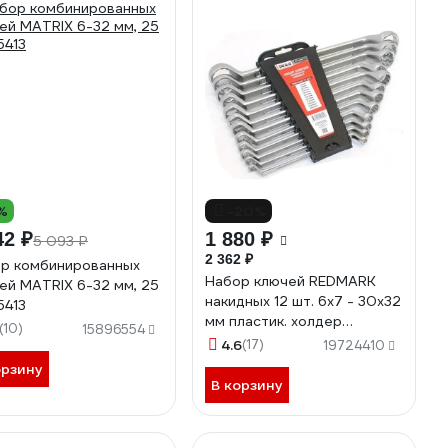
%
-20%
42 ₽
1 880 ₽
5 093 ₽
2 362 ₽
р комбинированных
Набор ключей REDMARK
ей MATRIX 6-32 мм, 25
накидных 12 шт. 6х7 - 30х32
5413
мм пластик. холдер
(10)
15896554
RM2006912
4.6
(17)
19724410
орзину
В корзину