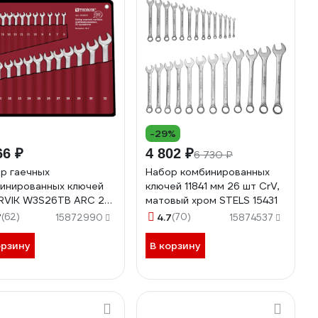
-29%
66 ₽
4 802 ₽
6 730 ₽
р гаечных
Набор комбинированных
инированных ключей
ключей 11841 мм 26 шт CrV,
VIK W3S26TB ARC 26
матовый хром STELS 15431
метов 52610
7
(62)
4.7
(70)
15872990
15874537
орзину
В корзину