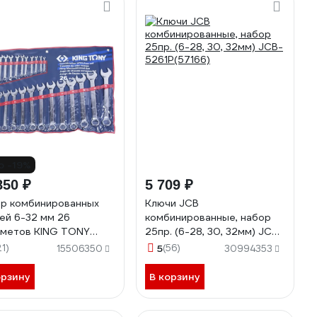
о -19%
850 ₽
5 709 ₽
р комбинированных
Ключи JCB
ей 6-32 мм 26
комбинированные, набор
метов KING TONY
25пр. (6-28, 30, 32мм) JCB-
6MR
5261P(57166)
21)
5
(56)
15506350
30994353
орзину
В корзину