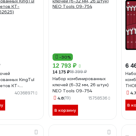
-30%
₽
12 793 ₽
6 4
18 399 ₽
14 175 ₽
ючей
Набо
Набор комбинированных
ованных KingTul
комб
ключей (6-32 мм, 26 штук)
етов KT-
THOR
NEO Tools 09-754
62625)
пред
4.
40368971
4.8
(19)
15758536
ну
В к
В корзину