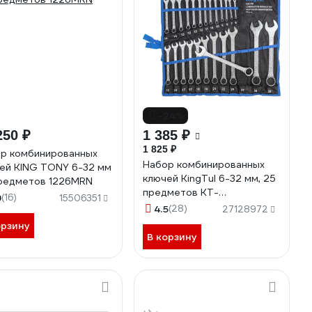
-24%
250 ₽
1 385 ₽
1 825 ₽
р комбинированных
Набор комбинированных
ей KING TONY 6-32 мм
ключей KingTul 6-32 мм, 25
редметов 1226MRN
предметов KT-
9
(16)
15506351
5261PD(54620)
4.5
(28)
27128972
орзину
В корзину