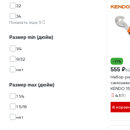
32
34
Показать еще 5
Размер min (дюйм)
1/4
9/32
-11%
555 ₽
нет
62
Набор ун
самозажи
Размер max (дюйм)
KENDO 15
4.1
(8)
1 1/4
1 5/16
В корзи
нет