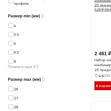
профиль
Размер min (мм)
4
5.5
6
6.3
2 481 
Набор кл
8
комбинир
Показать еще 3
25 предм
5261P36(
4.5
(28)
Размер max (мм)
В корзи
26
27
28