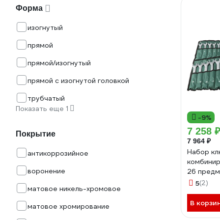
Форма
изогнутый
прямой
прямой/изогнутый
прямой с изогнутой головкой
трубчатый
Показать еще 1
-9%
7 258 
Покрытие
7 964 ₽
Набор кл
антикоррозийное
комбини
воронение
26 предм
ECK026
5
(2)
матовое никель-хромовое
В корзи
матовое хромирование