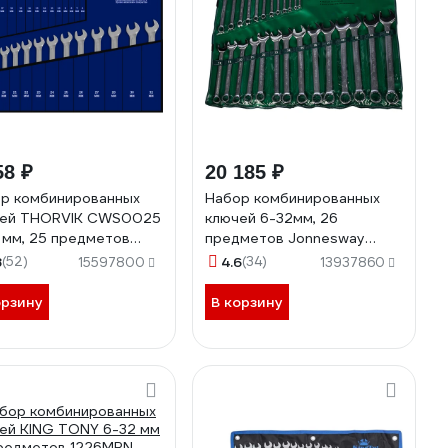
58 ₽
20 185 ₽
р комбинированных
Набор комбинированных
чей THORVIK CWS0025
ключей 6-32мм, 26
 мм, 25 предметов
предметов Jonnesway
49
W26126S
8
(52)
4.6
(34)
15597800
13937860
орзину
В корзину