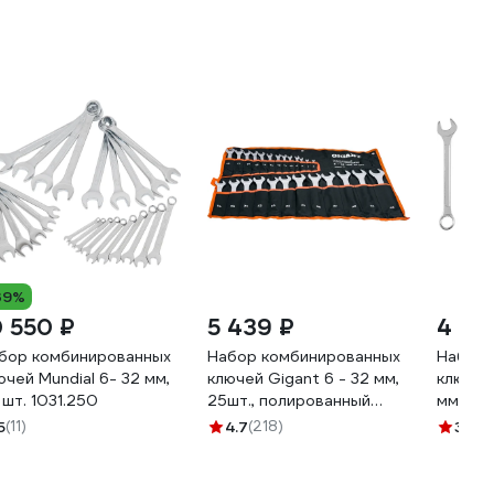
39%
0 550 ₽
5 439 ₽
4 75
бор комбинированных
Набор комбинированных
Набор 
ючей Mundial 6- 32 мм,
ключей Gigant 6 - 32 мм,
ключей
 шт. 1031.250
25шт., полированный
мм, 25
хром, Сталь Cr-V, 6-
5
(11)
4.7
(218)
3.4
(2
32мм, GDWSP-25