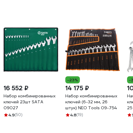
-23%
-
16 552 ₽
14 175 ₽
1
Набор комбинированных
Набор комбинированных
На
ключей 23шт SATA
ключей (6-32 мм, 26
кл
09027
штук) NEO Tools 09-754
25
4.9
(50)
4.8
(19)