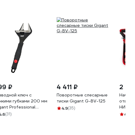
99 ₽
4 411 ₽
2 118
зводной ключ с
Поворотные слесарные
Набор 
нкими губками 200 мм
тиски Gigant G-BV-125
отверт
gant Professional
НИО-0
4.9
(35)
BS-20
4.6
(31)
4.6
(4