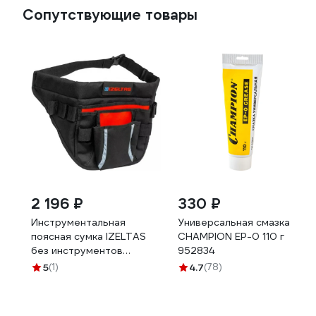
Сопутствующие товары
2 196 ₽
330 ₽
Инструментальная
Универсальная смазка
поясная сумка IZELTAS
CHAMPION EP-0 110 г
без инструментов
952834
8430331000
5
(1)
4.7
(78)
14000004137