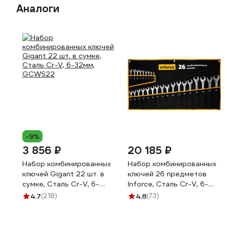
Аналоги
-9%
3 856 ₽
20 185 ₽
Набор комбинированных
Набор комбинированных
ключей Gigant 22 шт. в
ключей 26 предметов
сумке, Сталь Cr-V, 6-
Inforce, Сталь Cr-V, 6-
32мм, GCWS22
32мм, 06-05-32
4.7
(218)
4.8
(73)