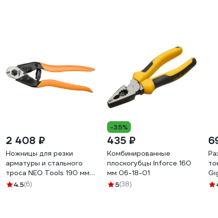
-35%
2 408 ₽
435 ₽
6
Ножницы для резки
Комбинированные
Ра
арматуры и стального
плоскогубцы Inforce 160
то
троса NEO Tools 190 мм
мм 06-18-01
Gi
01-512
GP
4.5
(6)
5
(38)