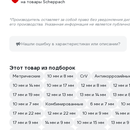
на товары Scheppach
*Производитель оставляет за собой право без уведомления ди
его производства. Указанная информация не является публичн
Нашли ошибку в характеристиках или описании?
Этот товар из подборок
Метрические
10 мм и 8 мм
CrV
Антикоррозийные
10 мм и 14 мм
10 мм и 17 мм
12 мм и 8 мм
12 мм и 
17 мм и 19 мм
12 мм и 13 мм
13 мм и 14 мм
13 мм и 
10 мм и 7 мм
Комбинированные
6 мм и 7 мм
10 м
17 мм и 22 мм
12 мм и 22 мм
10 мм и 9 мм
14 мм 
17 мм и 9 мм
14 мм и 9 мм
10 мм и 15 мм
13 мм и 9