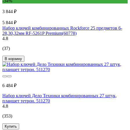
-34%
3 844 ₽
5 844 ₽
Набор ключей комбинированных Rockforce 25 предметов 6-
28,30,32мм RF-5261P Premium(60778)
4.8
(37)
В корзину
6 484 ₽
Набор ключей Дело Техники комбинированных 27 штук,
планшет тетрон. 511270
4.8
(353)
Купить