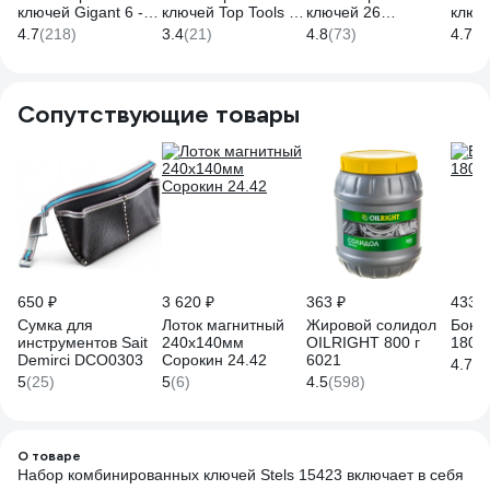
ключей Gigant 6 -
ключей Top Tools 6-
ключей 26
ключе
32 мм, 25шт.,
32 мм, 25 шт.
предметов Inforce,
шт. в
4.7
(218)
3.4
(21)
4.8
(73)
4.7
(2
полированный
35D370
Сталь Cr-V, 6-32мм,
Cr-V,
хром, Сталь Cr-V,
06-05-32
GCW
6-32мм, GDWSP-25
Сопутствующие товары
650 ₽
3 620 ₽
363 ₽
433 ₽
Сумка для
Лоток магнитный
Жировой солидол
Боко
инструментов Sait
240х140мм
OILRIGHT 800 г
180 
Demirci DCO0303
Сорокин 24.42
6021
4.7
(1
5
(25)
5
(6)
4.5
(598)
О товаре
Набор комбинированных ключей Stels 15423 включает в себя