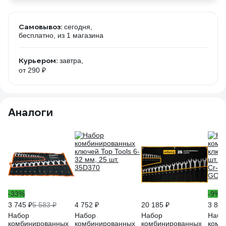
Самовывоз:
сегодня,
бесплатно
, из 1 магазина
Курьером:
завтра,
от 290 ₽
Аналоги
-33%
-9%
3 745 ₽
5 583 ₽
4 752 ₽
20 185 ₽
3 856
Набор
Набор
Набор
Набо
комбинированных
комбинированных
комбинированных
комб