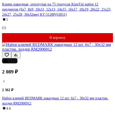
Ключи накидные, отогнутые на 75 градусов KingTul набор 12
предметов (6х7, 8х9, 10х11, 12х13, 14х15, 16х17, 18х19, 20х22, 21х23,
24х27, 25х28, 30х32мм) KT-5128P(63051)
5
(1)
В корзину
-12%
2 089 ₽
2 362 ₽
Набор ключей REDMARK накидных 12 шт. 6х7 - 30х32 мм пластик.
холдер RM2006912
4.6