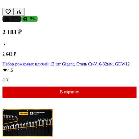
-17%
-5%
2 183 ₽
2 642 ₽
Набор рожковых ключей 12 шт Gigant, Сталь Cr-V, 6-32мм, GDW12
4.5
(13)
В корзину