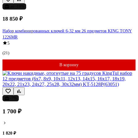
до -19%
18 850 ₽
Набор комбинированных ключей 6-32 мм 26 предметов KING TONY
1226MR
5
(21)
В корзину
-7%
1 700 ₽
1 820 ₽