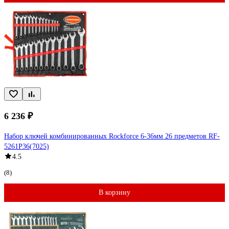
6 236 ₽
Набор ключей комбинированных Rockforce 6-36мм 26 предметов RF-
5261P36(7025)
4.5
(8)
В корзину