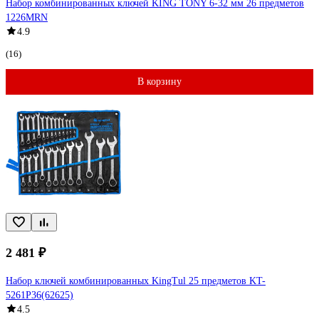
Набор комбинированных ключей KING TONY 6-32 мм 26 предметов
1226MRN
4.9
(16)
В корзину
2 481 ₽
Набор ключей комбинированных KingTul 25 предметов KT-
5261P36(62625)
4.5