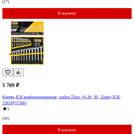
(17)
В корзину
5 709 ₽
Ключи JCB комбинированные, набор 25пр. (6-28, 30, 32мм) JCB-
5261P(57166)
5
(56)
В корзину