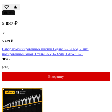
-6%
5 087 ₽
5 439 ₽
Набор комбинированных ключей Gigant 6 - 32 мм, 25шт.,
полированный хром, Сталь Cr-V, 6-32мм, GDWSP-25
4.7
(218)
В корзину