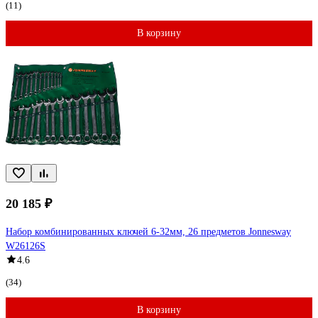
(11)
В корзину
20 185 ₽
Набор комбинированных ключей 6-32мм, 26 предметов Jonnesway
W26126S
4.6
(34)
В корзину