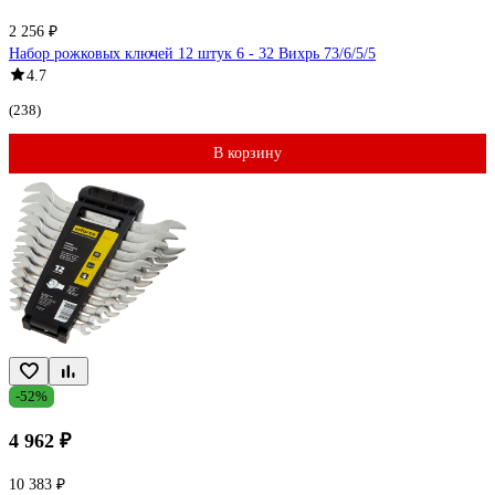
2 256 ₽
Набор рожковых ключей 12 штук 6 - 32 Вихрь 73/6/5/5
4.7
(238)
В корзину
-52%
4 962 ₽
10 383 ₽