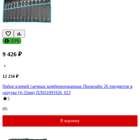
-23%
9 426 ₽
12 234 ₽
Набор ключей гаечных комбинированных Промлайн 26 предметов в
скрутке (6-32мм) ПЛ011091926_023
5
(8)
В корзину