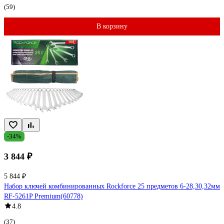
(59)
В корзину
-34%
3 844 ₽
5 844 ₽
Набор ключей комбинированных Rockforce 25 предметов 6-28,30,32мм
RF-5261P Premium(60778)
4.8
(37)