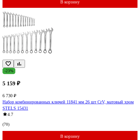
В корзину
-23%
5 159 ₽
6 730 ₽
Набор комбинированных ключей 11841 мм 26 шт CrV, матовый хром
STELS 15431
4.7
(70)
В корзину