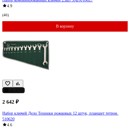
Набор комбинированных ключей 23шт SATA 09027
4.9
(46)
В корзину
до -17%
2 642 ₽
Набор ключей Дело Техники рожковых 12 штук, планшет тетрон.
510620
4.6