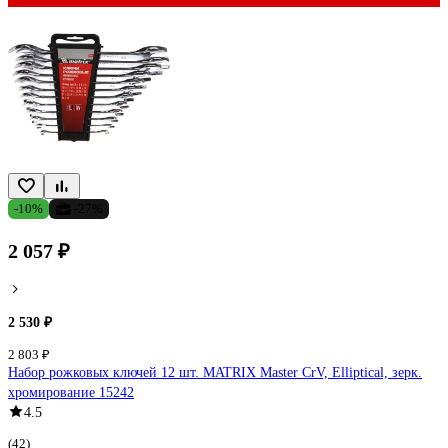
-10%
-27%
2 057 ₽
2 530 ₽
2 803 ₽
Набор рожковых ключей 12 шт. MATRIX Master CrV, Elliptical, зерк.
хромирование 15242
4.5
(42)