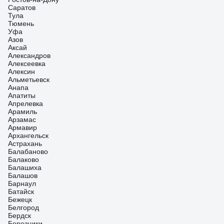
Саратов
Тула
Тюмень
Уфа
Азов
Аксай
Александров
Алексеевка
Алексин
Альметьевск
Анапа
Апатиты
Апрелевка
Арамиль
Арзамас
Армавир
Архангельск
Астрахань
Балабаново
Балаково
Балашиха
Балашов
Барнаул
Батайск
Бежецк
Белгород
Бердск
Березники