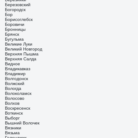
Березовский
Богородск
Бор
Борисоглебск
Боровичи
Бронницы
Брянск
Бугульма
Великие Луки
Великий Новгород
Верхняя Пышма
Верхняя Салда
Видное
Владикавказ
Владимир
Волгодонск
Волжский
Вологда
Волоколамск
Волосово
Волхов
Воскресенск
Воткинск
Выборг
Вышний Волочек
Вязники
Вязьма
Геленджик