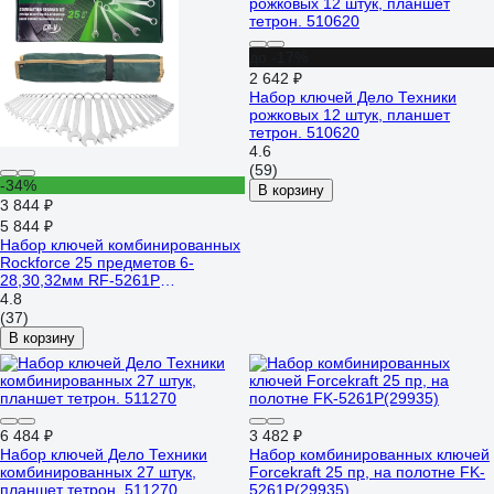
до -17%
2 642 ₽
Набор ключей Дело Техники
рожковых 12 штук, планшет
тетрон. 510620
4.6
(59)
-34%
В корзину
3 844 ₽
5 844 ₽
Набор ключей комбинированных
Rockforce 25 предметов 6-
28,30,32мм RF-5261P
Premium(60778)
4.8
(37)
В корзину
6 484 ₽
3 482 ₽
Набор ключей Дело Техники
Набор комбинированных ключей
комбинированных 27 штук,
Forcekraft 25 пр, на полотне FK-
планшет тетрон. 511270
5261P(29935)