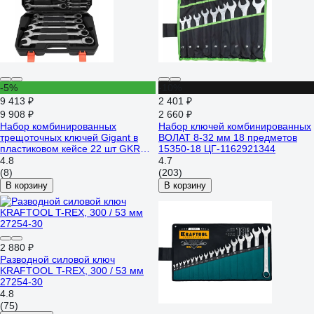
-5%
-10%
9 413 ₽
2 401 ₽
9 908 ₽
2 660 ₽
Набор комбинированных
Набор ключей комбинированных
трещоточных ключей Gigant в
ВОЛАТ 8-32 мм 18 предметов
пластиковом кейсе 22 шт GKRC-
15350-18 ЦГ-1162921344
22
4.8
4.7
(8)
(203)
В корзину
В корзину
2 880 ₽
Разводной силовой ключ
KRAFTOOL T-REX, 300 / 53 мм
27254-30
4.8
(75)