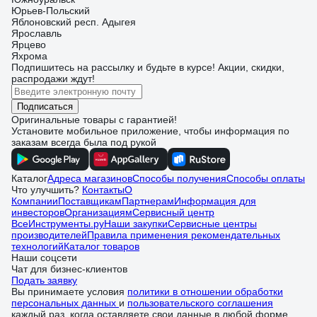
Юрьев-Польский
Яблоновский респ. Адыгея
Ярославль
Ярцево
Яхрома
Подпишитесь
на рассылку
и будьте в курсе! Акции, скидки,
распродажи ждут!
Подписаться
Оригинальные товары с гарантией!
Установите мобильное приложение, чтобы информация по
заказам всегда была под рукой
Каталог
Адреса магазинов
Способы получения
Способы оплаты
Что улучшить?
Контакты
О
Компании
Поставщикам
Партнерам
Информация для
инвесторов
Организациям
Сервисный центр
ВсеИнструменты.ру
Наши закупки
Сервисные центры
производителей
Правила применения рекомендательных
технологий
Каталог товаров
Наши соцсети
Чат для бизнес-клиентов
Подать заявку
Вы принимаете условия
политики в отношении обработки
персональных данных
и
пользовательского соглашения
каждый раз, когда оставляете свои данные в любой форме