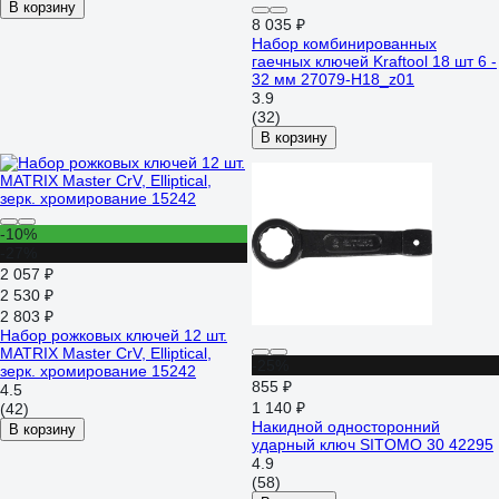
В корзину
8 035 ₽
Набор комбинированных
гаечных ключей Kraftool 18 шт 6 -
32 мм 27079-H18_z01
3.9
(32)
В корзину
-10%
-27%
2 057 ₽
2 530 ₽
2 803 ₽
Набор рожковых ключей 12 шт.
MATRIX Master CrV, Elliptical,
-25%
зерк. хромирование 15242
855 ₽
4.5
1 140 ₽
(42)
Накидной односторонний
В корзину
ударный ключ SITOMO 30 42295
4.9
(58)