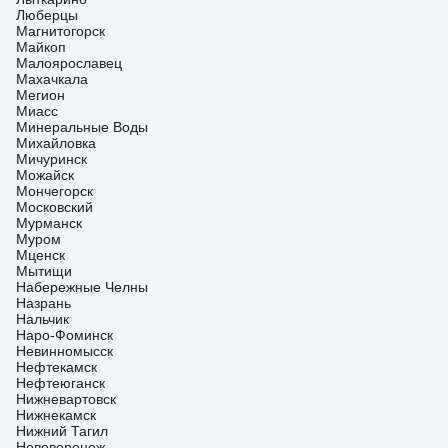
Люберцы
Магнитогорск
Майкоп
Малоярославец
Махачкала
Мегион
Миасс
Минеральные Воды
Михайловка
Мичуринск
Можайск
Мончегорск
Московский
Мурманск
Муром
Мценск
Мытищи
Набережные Челны
Назрань
Нальчик
Наро-Фоминск
Невинномысск
Нефтекамск
Нефтеюганск
Нижневартовск
Нижнекамск
Нижний Тагил
Нововоронеж