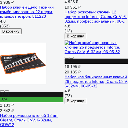
4 923 ₽
3 935 ₽
Набор ключей Дело Техники
10 961 ₽
комбинированных 22 штуки,
Набор рожковых ключей 12
планшет тетрон. 511220
предметов Inforce, Сталь Cr-V, 6-
4.8
32мм, профессиональный, 06-
05-44
(353)
4.8
(13)
В корзину
В корзину
-20%
16 195 ₽
20 185 ₽
Набор комбинированных ключей
26 предметов Inforce, Сталь Cr-V,
6-32мм, 06-05-32
4.8
-17%
(73)
-5%
В корзину
2 183 ₽
2 642 ₽
Набор рожковых ключей 12 шт
Gigant, Сталь Cr-V, 6-32мм,
GDW12