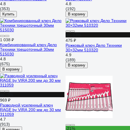
4.8
4.8
(353)
(192)
Купить
В корзину
до -13%
1 038 ₽
475 ₽
Комбинированный ключ Дело
Рожковый ключ Дело Техники
Техники трещоточный 30мм
30×32мм 510320
515030
4.9
4.8
(189)
(675)
В корзину
В корзину
до -3%
969 ₽
Разводной усиленный ключ
RAGE by VIRA 200 мм до 30 мм
311059
4.7
(913)
-21%
В корзину