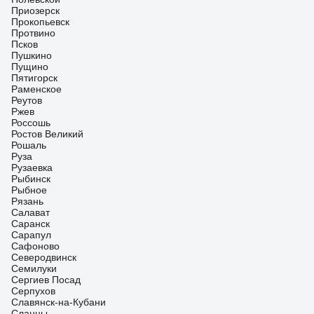
Приозерск
Прокопьевск
Протвино
Псков
Пушкино
Пущино
Пятигорск
Раменское
Реутов
Ржев
Россошь
Ростов Великий
Рошаль
Руза
Рузаевка
Рыбинск
Рыбное
Рязань
Салават
Саранск
Сарапул
Сафоново
Северодвинск
Семилуки
Сергиев Посад
Серпухов
Славянск-на-Кубани
Сланцы