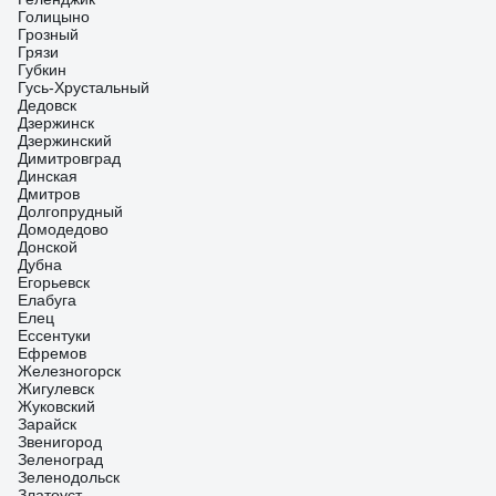
Голицыно
Грозный
Грязи
Губкин
Гусь-Хрустальный
Дедовск
Дзержинск
Дзержинский
Димитровград
Динская
Дмитров
Долгопрудный
Домодедово
Донской
Дубна
Егорьевск
Елабуга
Елец
Ессентуки
Ефремов
Железногорск
Жигулевск
Жуковский
Зарайск
Звенигород
Зеленоград
Зеленодольск
Златоуст