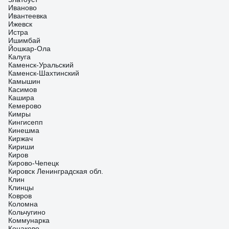
Иваново
Ивантеевка
Ижевск
Истра
Ишимбай
Йошкар-Ола
Калуга
Каменск-Уральский
Каменск-Шахтинский
Камышин
Касимов
Кашира
Кемерово
Кимры
Кингисепп
Кинешма
Киржач
Кириши
Киров
Кирово-Чепецк
Кировск Ленинградская обл.
Клин
Клинцы
Ковров
Коломна
Кольчугино
Коммунарка
Конаково