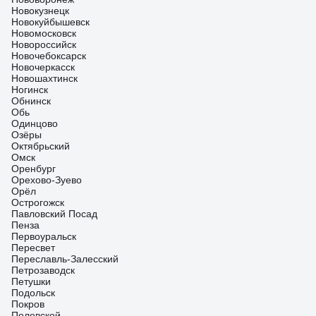
Новокузнецк
Новокуйбышевск
Новомосковск
Новороссийск
Новочебоксарск
Новочеркасск
Новошахтинск
Ногинск
Обнинск
Обь
Одинцово
Озёры
Октябрьский
Омск
Оренбург
Орехово-Зуево
Орёл
Острогожск
Павловский Посад
Пенза
Первоуральск
Пересвет
Переславль-Залесский
Петрозаводск
Петушки
Подольск
Покров
Полевской