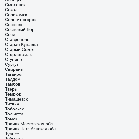
Смоленск
Сокол
Соликамск
Солнечногорск
Сосново
Сосновый Бор
Сочи
Ставрополь
Старая Купавна
Старый Оскол
Стерлитамак
Ступино
Сургут
Сызрань
Таганрог
Талдом
Тамбов
Тверь
Темрюк
Тимашевск
Тихвин
Тобольск
Тольятти
Томск
Троицк Московская обл.
Троицк Челябинская обл.
Туапсе
Туймазы