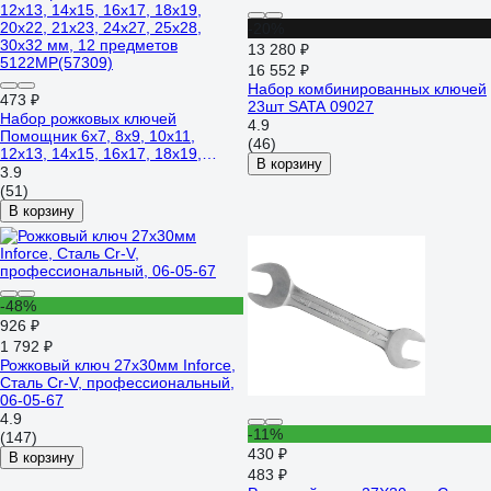
-20%
13 280 ₽
16 552 ₽
Набор комбинированных ключей
473 ₽
23шт SATA 09027
Набор рожковых ключей
4.9
Помощник 6x7, 8x9, 10x11,
(46)
12x13, 14x15, 16x17, 18x19,
В корзину
20x22, 21x23, 24x27, 25x28,
3.9
30x32 мм, 12 предметов
(51)
5122MP(57309)
В корзину
-48%
926 ₽
1 792 ₽
Рожковый ключ 27x30мм Inforce,
Сталь Cr-V, профессиональный,
06-05-67
4.9
-11%
(147)
430 ₽
В корзину
483 ₽