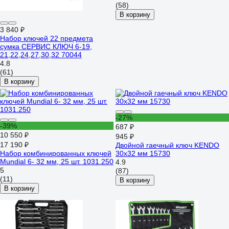
(58)
В корзину
3 840 ₽
Набор ключей 22 предмета
сумка СЕРВИС КЛЮЧ 6-19,
21,22,24,27,30,32 70044
4.8
(61)
В корзину
-27%
-39%
687 ₽
10 550 ₽
945 ₽
17 190 ₽
Двойной гаечный ключ KENDO
Набор комбинированных ключей
30x32 мм 15730
Mundial 6- 32 мм, 25 шт. 1031.250
4.9
5
(87)
(11)
В корзину
В корзину