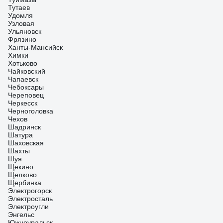
Тутаев
Удомля
Узловая
Ульяновск
Фрязино
Ханты-Мансийск
Химки
Хотьково
Чайковский
Чапаевск
Чебоксары
Череповец
Черкесск
Черноголовка
Чехов
Шадринск
Шатура
Шаховская
Шахты
Шуя
Щекино
Щелково
Щербинка
Электрогорск
Электросталь
Электроугли
Энгельс
Южноуральск