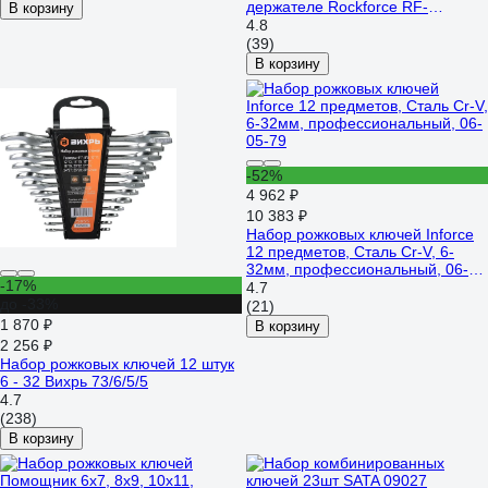
держателе Rockforce RF-
В корзину
5261MP(50704)
4.8
(39)
В корзину
-52%
4 962 ₽
10 383 ₽
Набор рожковых ключей Inforce
12 предметов, Сталь Cr-V, 6-
32мм, профессиональный, 06-
-17%
05-79
4.7
до -33%
(21)
1 870 ₽
В корзину
2 256 ₽
Набор рожковых ключей 12 штук
6 - 32 Вихрь 73/6/5/5
4.7
(238)
В корзину