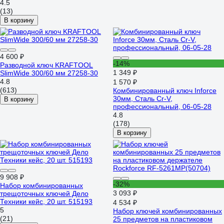
4.5
(13)
В корзину
4 600 ₽
-14%
Разводной ключ KRAFTOOL
1 349 ₽
SlimWide 300/60 мм 27258-30
4.8
1 570 ₽
(613)
Комбинированный ключ Inforce
30мм, Сталь Cr-V,
В корзину
профессиональный, 06-05-28
4.8
(178)
В корзину
9 908 ₽
-32%
Набор комбинированных
3 093 ₽
трещоточных ключей Дело
Техники кейс, 20 шт. 515193
4 534 ₽
5
Набор ключей комбинированных
(21)
25 предметов на пластиковом