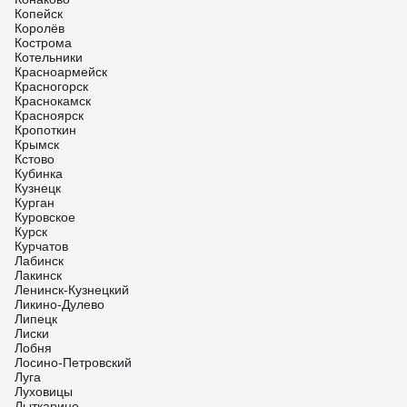
Копейск
Королёв
Кострома
Котельники
Красноармейск
Красногорск
Краснокамск
Красноярск
Кропоткин
Крымск
Кстово
Кубинка
Кузнецк
Курган
Куровское
Курск
Курчатов
Лабинск
Лакинск
Ленинск-Кузнецкий
Ликино-Дулево
Липецк
Лиски
Лобня
Лосино-Петровский
Луга
Луховицы
Лыткарино