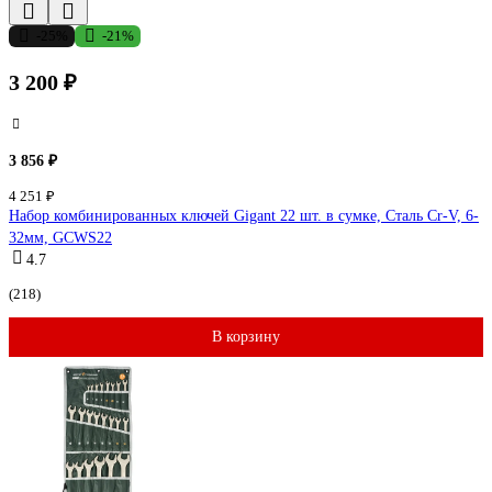
-25%
-21%
3 200 ₽
3 856 ₽
4 251 ₽
Набор комбинированных ключей Gigant 22 шт. в сумке, Сталь Cr-V, 6-
32мм, GCWS22
4.7
(218)
В корзину