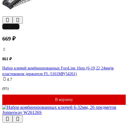
-22%
669 ₽
861 ₽
Набор ключей комбинированных ForsLine 16пр.(6-19,22,24мм)в
пластиковом держателе FL-5161MP(54261)
4.7
(95)
В корзину