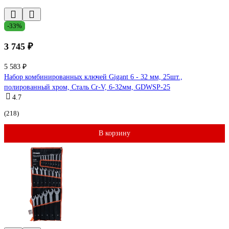
-33%
3 745 ₽
5 583 ₽
Набор комбинированных ключей Gigant 6 - 32 мм, 25шт.,
полированный хром, Сталь Cr-V, 6-32мм, GDWSP-25
4.7
(218)
В корзину