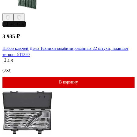
до -17%
3 935 ₽
Набор ключей Дело Техники комбинированных 22 штуки, планшет
тетрон. 511220
4.8
(353)
В корзину