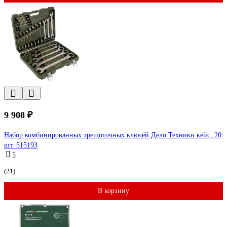
9 908 ₽
Набор комбинированных трещоточных ключей Дело Техники кейс, 20
шт. 515193
5
(21)
В корзину