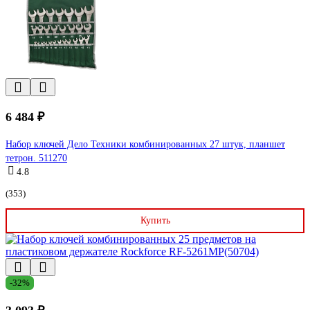
6 484 ₽
Набор ключей Дело Техники комбинированных 27 штук, планшет
тетрон. 511270
4.8
(353)
Купить
-32%