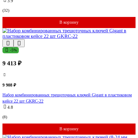
3.9
(32)
В корзину
-5%
9 413 ₽
9 908 ₽
Набор комбинированных трещоточных ключей Gigant в пластиковом
кейсе 22 шт GKRC-22
4.8
(8)
В корзину