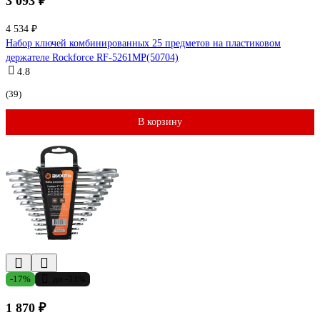
3 093 ₽
4 534 ₽
Набор ключей комбинированных 25 предметов на пластиковом
держателе Rockforce RF-5261MP(50704)
4.8
(39)
В корзину
-17%
до -33%
1 870 ₽