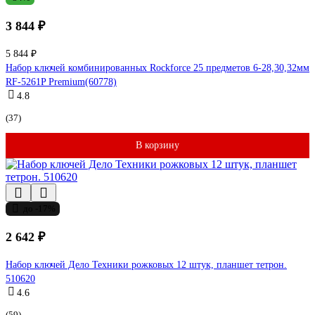
3 844 ₽
5 844 ₽
Набор ключей комбинированных Rockforce 25 предметов 6-28,30,32мм
RF-5261P Premium(60778)
4.8
(37)
В корзину
до -17%
2 642 ₽
Набор ключей Дело Техники рожковых 12 штук, планшет тетрон.
510620
4.6
(59)