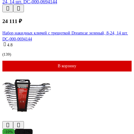
24 111 ₽
Набор накидных ключей с трещоткой Dreamcar зеленый, 8-24, 14 шт.
DC-000-0694144
4.8
(139)
В корзину
-10%
-27%