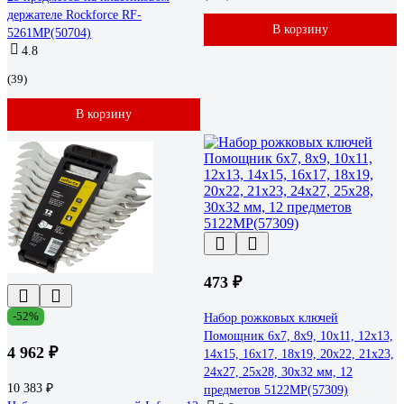
держателе Rockforce RF-
В корзину
5261MP(50704)
4.8
(39)
В корзину
473 ₽
-52%
Набор рожковых ключей
Помощник 6x7, 8x9, 10x11, 12x13,
4 962 ₽
14x15, 16x17, 18x19, 20x22, 21x23,
24x27, 25x28, 30x32 мм, 12
10 383 ₽
предметов 5122MP(57309)