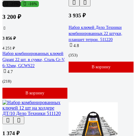
-25%
-16%
3 935 ₽
3 200 ₽
Набор ключей Дело Техники
комбинированных 22 штуки,
3 856 ₽
планшет тетрон. 511220
4.8
4 251 ₽
Набор комбинированных ключей
(353)
Gigant 22 шт. в сумке, Сталь Cr-V,
6-32мм, GCWS22
В корзину
4.7
(218)
В корзину
1 374 ₽