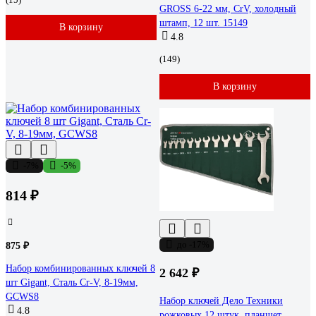
GROSS 6-22 мм, CrV, холодный
штамп, 12 шт. 15149
В корзину
4.8
(149)
В корзину
-7%
-5%
814 ₽
до -17%
875 ₽
Набор комбинированных ключей 8
2 642 ₽
шт Gigant, Сталь Cr-V, 8-19мм,
GCWS8
Набор ключей Дело Техники
4.8
рожковых 12 штук, планшет