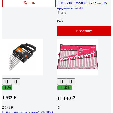
Купить
THORVIK CWS0025 6-32 мм, 25
предметов 52049
4.8
(52)
В корзину
-11%
-23%
1 932 ₽
11 140 ₽
2 171 ₽
Набор рожковых ключей KENDO