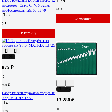
Набор рожковых ключей Inforce 12
3.9
предметов, Сталь Cr-V, 6-32мм,
(51)
профессиональный, 06-05-79
4.7
В корзину
(21)
В корзину
-5%
875 ₽
920 ₽
-20%
Набор ключей трубчатых торцевых
9 пр. MATRIX 13725
13 280 ₽
4.8
(130)