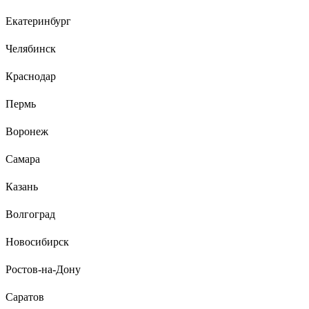
Екатеринбург
Рус Й.
03.12.2025
Челябинск
солидно выглядят, видно что из благородного металла,
отличное средство инвестиций, приятно тешит самолюбие,
Краснодар
гайки сами отворачиваются при виде сего чуда, мужики с
соседних гаражей горят завистью
Пермь
Воронеж
Самара
Казань
Волгоград
Новосибирск
Ростов-на-Дону
Саратов