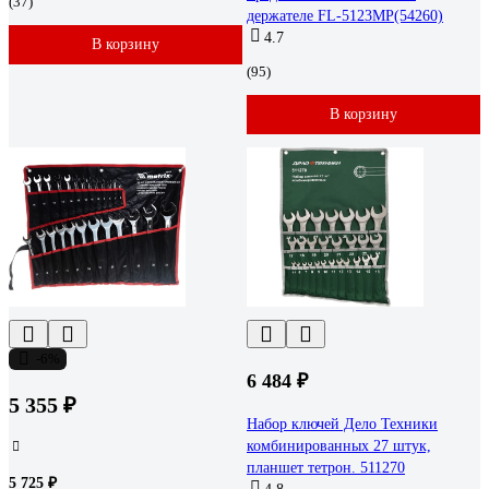
(37)
держателе FL-5123MP(54260)
4.7
В корзину
(95)
В корзину
-6%
6 484 ₽
5 355 ₽
Набор ключей Дело Техники
комбинированных 27 штук,
планшет тетрон. 511270
5 725 ₽