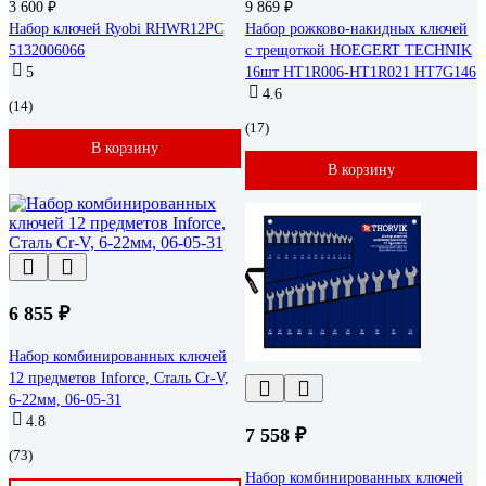
3 600 ₽
9 869 ₽
Набор ключей Ryobi RHWR12PC
Набор рожково-накидных ключей
5132006066
с трещоткой HOEGERT TECHNIK
5
16шт HT1R006-HT1R021 HT7G146
4.6
(14)
(17)
В корзину
В корзину
6 855 ₽
Набор комбинированных ключей
12 предметов Inforce, Сталь Cr-V,
6-22мм, 06-05-31
4.8
7 558 ₽
(73)
Набор комбинированных ключей