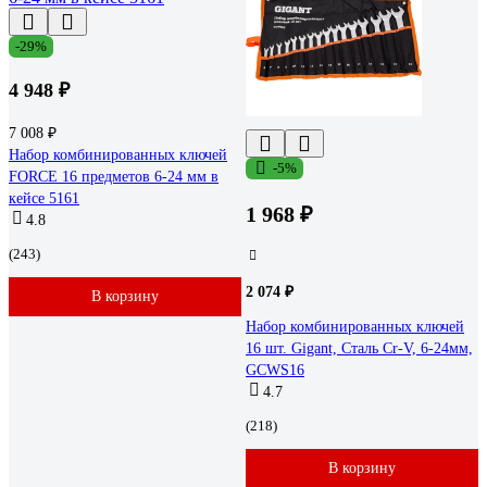
-29%
4 948 ₽
7 008 ₽
Набор комбинированных ключей
-5%
FORCE 16 предметов 6-24 мм в
кейсе 5161
1 968 ₽
4.8
(243)
2 074 ₽
В корзину
Набор комбинированных ключей
16 шт. Gigant, Сталь Cr-V, 6-24мм,
GCWS16
4.7
(218)
В корзину