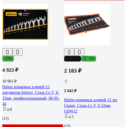
-55%
-17%
-5%
4 923 ₽
2 183 ₽
10 961 ₽
Набор рожковых ключей 12
2 642 ₽
предметов Inforce, Сталь Cr-V, 6-
32мм, профессиональный, 06-05-
Набор рожковых ключей 12 шт
44
Gigant, Сталь Cr-V, 6-32мм,
4.8
GDW12
4.5
(13)
(13)