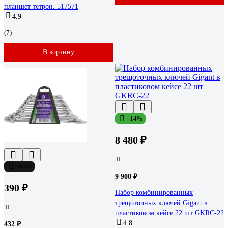
планшет тетрон. 517571
4.9
(7)
В корзину
-14%
8 480 ₽
-10%
9 908 ₽
390 ₽
Набор комбинированных
трещоточных ключей Gigant в
пластиковом кейсе 22 шт GKRC-22
4.8
432 ₽