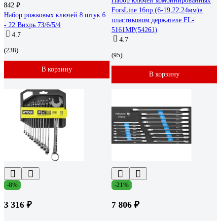
Набор ключей комбинированных
842 ₽
ForsLine 16пр.(6-19,22,24мм)в
Набор рожковых ключей 8 штук 6
пластиковом держателе FL-
- 22 Вихрь 73/6/5/4
5161MP(54261)
4.7
4.7
(238)
(95)
В корзину
В корзину
-8%
-21%
3 316 ₽
7 806 ₽