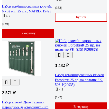
4.8
Набор комбинированных ключей,
(353)
6 - 32 мм, 25 шт., MATRIX 15425
4.7
Купить
(166)
В корзину
3 482 ₽
Набор комбинированных ключей
Forcekraft 25 пр, на полотне FK-
5261P(29935)
4.8
2 571 ₽
(192)
Набор ключей Дело Техники
В корзину
шарнирных двусторонних 7шт.,