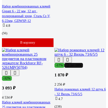
Набор комбинированных ключей
Gigant 6 - 22 мм, 12 шт.,
полированный хром, Сталь Cr-V,
6-22мм, GDWSP-12
4.8
(56)
В корзину
-17%
до -28%
1 870 ₽
-32%
2 256 ₽
3 093 ₽
Набор рожковых ключей 12 штук 6
- 32 Вихрь 73/6/5/5
4 534 ₽
4.7
Набор ключей комбинированных
(238)
25 предметов на пластиковом