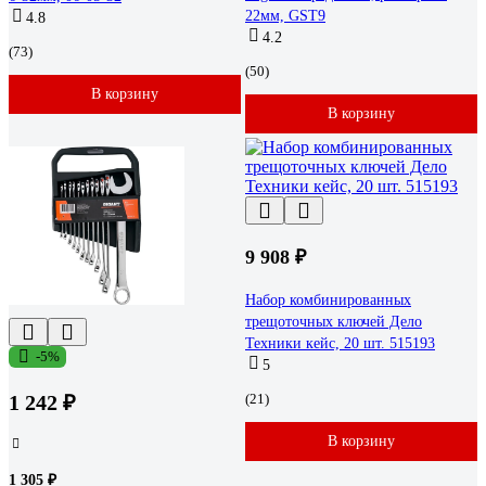
22мм, GST9
4.8
4.2
(73)
(50)
В корзину
В корзину
9 908 ₽
Набор комбинированных
трещоточных ключей Дело
Техники кейс, 20 шт. 515193
-5%
5
1 242 ₽
(21)
В корзину
1 305 ₽