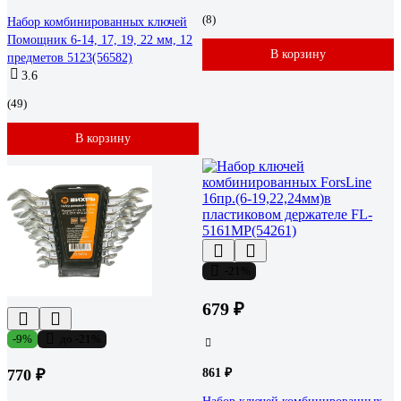
(8)
Набор комбинированных ключей
Помощник 6-14, 17, 19, 22 мм, 12
В корзину
предметов 5123(56582)
3.6
(49)
В корзину
-21%
679 ₽
-9%
до -21%
770 ₽
861 ₽