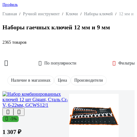
Профиль
Главная
/
Ручной инструмент
/
Ключи
/
Наборы ключей
/
12 мм и 
Наборы гаечных ключей 12 мм и 9 мм
2365 товаров
По популярности
Фильтры
Наличие в магазинах
Цена
Производители
-5%
1 307 ₽