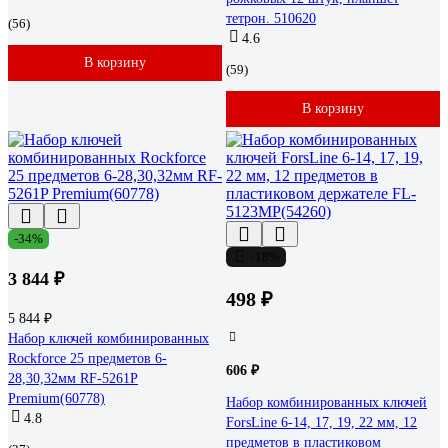
тетрон. 510620
(56)
4.6
В корзину
(59)
В корзину
-34%
-18%
3 844 ₽
498 ₽
5 844 ₽
Набор ключей комбинированных
Rockforce 25 предметов 6-
606 ₽
28,30,32мм RF-5261P
Premium(60778)
Набор комбинированных ключей
4.8
ForsLine 6-14, 17, 19, 22 мм, 12
предметов в пластиковом