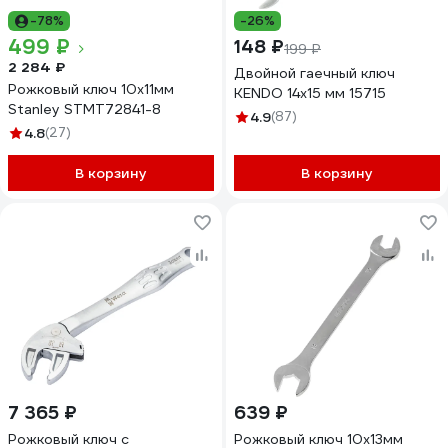
-78%
-26%
499 ₽
148 ₽
199 ₽
2 284 ₽
Двойной гаечный ключ
Рожковый ключ 10х11мм
KENDO 14x15 мм 15715
Stanley STMT72841-8
4.9
(87)
4.8
(27)
В корзину
В корзину
7 365 ₽
639 ₽
Рожковый ключ с
Рожковый ключ 10x13мм