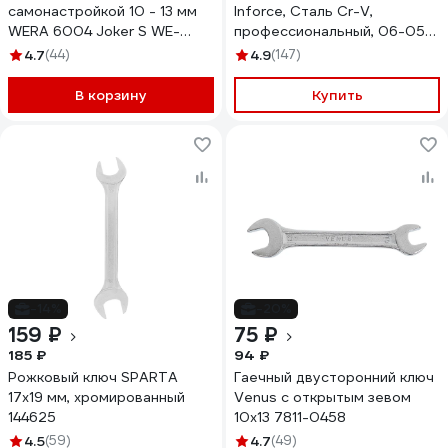
самонастройкой 10 - 13 мм
Inforce, Сталь Cr-V,
WERA 6004 Joker S WE-
профессиональный, 06-05-
020100
59
4.7
(44)
4.9
(147)
В корзину
Купить
-14%
-20%
159 ₽
75 ₽
185 ₽
94 ₽
Рожковый ключ SPARTA
Гаечный двусторонний ключ
17x19 мм, хромированный
Venus с открытым зевом
144625
10x13 7811-0458
4.5
(59)
4.7
(49)