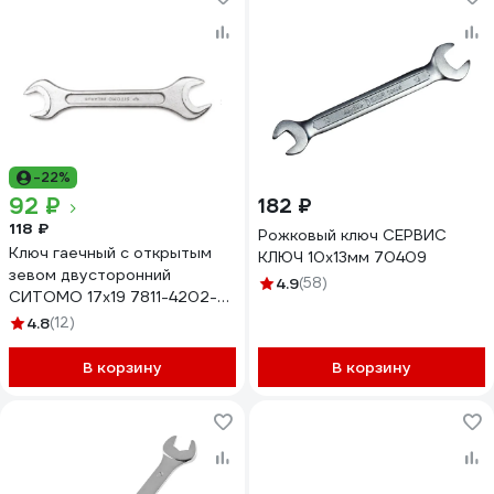
-22%
92 ₽
182 ₽
118 ₽
Рожковый ключ СЕРВИС
Ключ гаечный с открытым
КЛЮЧ 10х13мм 70409
зевом двусторонний
4.9
(58)
СИТОМО 17x19 7811-4202-
00. 01D Исп.1
4.8
(12)
В корзину
В корзину