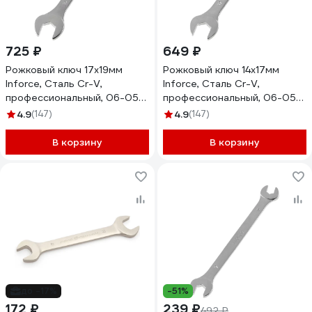
725 ₽
649 ₽
Рожковый ключ 17x19мм
Рожковый ключ 14x17мм
Inforce, Сталь Cr-V,
Inforce, Сталь Cr-V,
профессиональный, 06-05-
профессиональный, 06-05-
63
62
4.9
(147)
4.9
(147)
В корзину
В корзину
до -17%
-51%
172 ₽
239 ₽
492 ₽