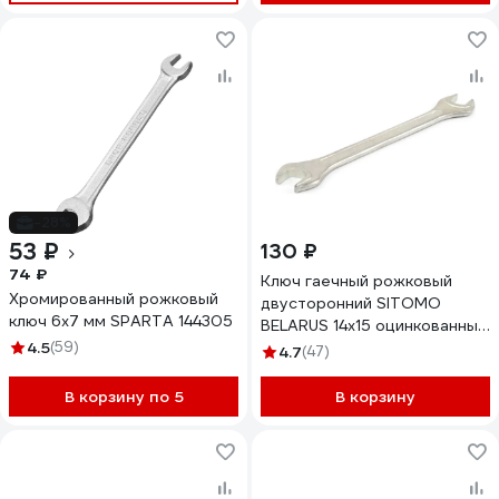
-28%
53 ₽
130 ₽
74 ₽
Ключ гаечный рожковый
Хромированный рожковый
двусторонний SITOMO
ключ 6х7 мм SPARTA 144305
BELARUS 14x15 оцинкованный
4.5
(59)
1141556
4.7
(47)
В корзину по 5
В корзину