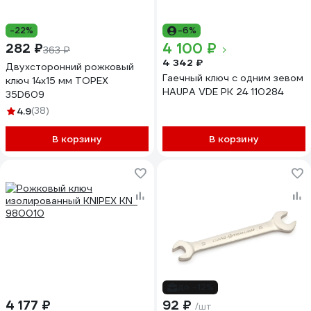
-22%
-6%
4 100 ₽
282 ₽
363 ₽
4 342 ₽
Двухсторонний рожковый
Гаечный ключ с одним зевом
ключ 14х15 мм TOPEX
HAUPA VDE РК 24 110284
35D609
4.9
(38)
В корзину
В корзину
до -12%
4 177 ₽
92 ₽
/шт