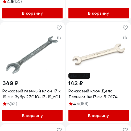
4.8
(155)
В корзину
В корзину
до -2%
349 ₽
142 ₽
Рожковый гаечный ключ 17 x
Рожковый ключ Дело
19 мм Зубр 27010-17-19_z01
Техники 14×17мм 510174
5
(52)
4.9
(189)
В корзину
В корзину