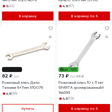
14x15 мм 1020.145-9
KENDO 10x11 мм 15706
5
(43)
4.9
(87)
В корзину
В корзину по 5
до -12%
до -12%
82 ₽
73 ₽
/шт
/шт
77 ₽
Рожковый ключ Дело
Рожковый ключ 10 х 11 мм
Техники 6×7мм 510076
SPARTA хромированный//
144395
4.9
(36)
4.5
(59)
Купить
В корзину по 5