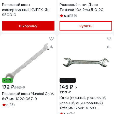
Рожковый ключ
Рожковый ключ Дело
изолированный KNIPEX KN-
Техники 10×12мм 510120
980010
4.9
(189)
В корзину
Купить
-31%
-30%
145 ₽
172 ₽
250 ₽
206 ₽
Рожковый ключ Mundial Cr-V,
Ключ (гаечный, рожковый,
6x7 мм 1020.067-9
кованый, оцинкованный)
5
(43)
17х19мм Biber 90610
тов-093052
(74)