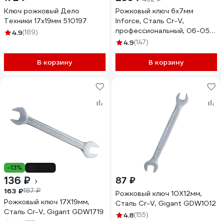
Ключ рожковый Дело
Рожковый ключ 6x7мм
Техники 17х19мм 510197
Inforce, Сталь Cr-V,
профессиональный, 06-05-
4.9
(189)
88
4.9
(147)
В корзину
В корзину
-13%
-27%
136 ₽
87 ₽
163 ₽
187 ₽
Рожковый ключ 10X12мм,
Рожковый ключ 17X19мм,
Сталь Cr-V, Gigant GDW1012
Сталь Cr-V, Gigant GDW1719
4.8
(155)