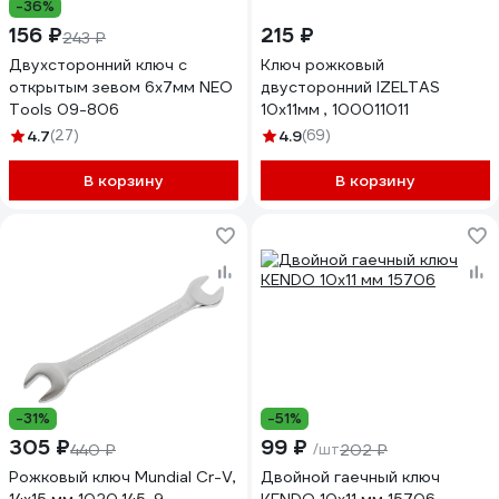
-36%
156 ₽
215 ₽
243 ₽
Двухсторонний ключ с
Ключ рожковый
открытым зевом 6x7мм NEO
двусторонний IZELTAS
Tools 09-806
10х11мм , 100011011
4.7
(27)
4.9
(69)
В корзину
В корзину
-31%
-51%
305 ₽
99 ₽
440 ₽
/шт
202 ₽
Рожковый ключ Mundial Cr-V,
Двойной гаечный ключ