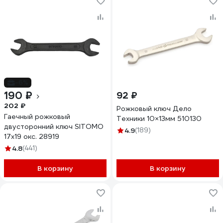
-6%
190 ₽
92 ₽
202 ₽
Рожковый ключ Дело
Гаечный рожковый
Техники 10×13мм 510130
двусторонний ключ SITOMO
4.9
(189)
17х19 окс. 28919
4.8
(441)
В корзину
В корзину