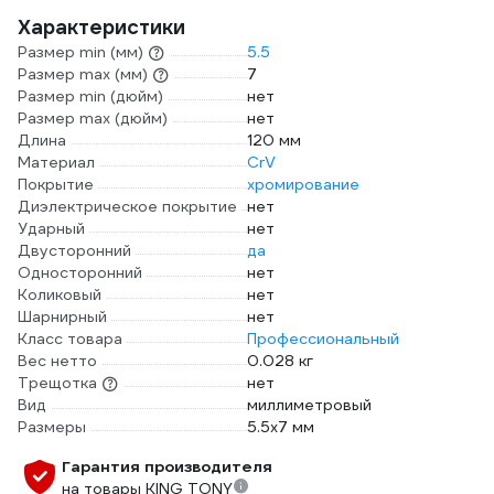
Характеристики
Размер min (мм)
5.5
Размер max (мм)
7
Размер min (дюйм)
нет
Размер max (дюйм)
нет
Длина
120 мм
Материал
CrV
Покрытие
хромирование
Диэлектрическое покрытие
нет
Ударный
нет
Двусторонний
да
Односторонний
нет
Коликовый
нет
Шарнирный
нет
Класс товара
Профессиональный
Вес нетто
0.028 кг
Трещотка
нет
Вид
миллиметровый
Размеры
5.5х7 мм
Гарантия производителя
на товары KING TONY