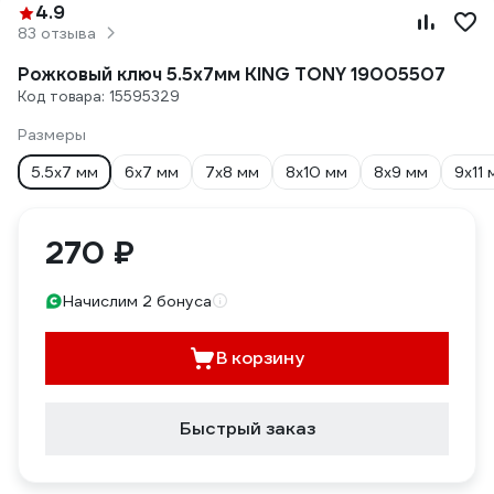
4.9
83 отзыва
Рожковый ключ 5.5x7мм KING TONY 19005507
Код товара: 15595329
Размеры
5.5х7 мм
6х7 мм
7х8 мм
8х10 мм
8х9 мм
9х11 
270 ₽
Начислим 2 бонуса
В корзину
Быстрый заказ