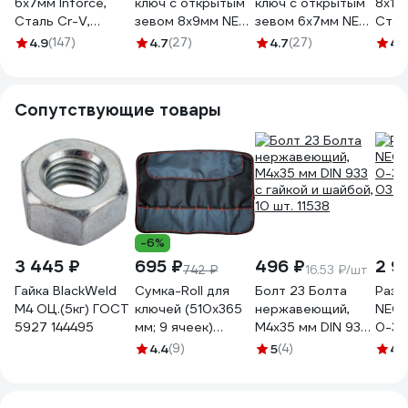
6x7мм Inforce,
ключ с открытым
ключ с открытым
8x10м
Сталь Cr-V,
зевом 8x9мм NEO
зевом 6x7мм NEO
Стал
профессиональный,
Tools 09-808
Tools 09-806
проф
4.9
(147)
4.7
(27)
4.7
(27)
4.
06-05-88
06-0
Сопутствующие товары
-6%
3 445 ₽
695 ₽
496 ₽
2 9
742 ₽
16.53 ₽/шт
Гайка BlackWeld
Сумка-Roll для
Болт 23 Болта
Разв
М4 ОЦ.(5кг) ГОСТ
ключей (510х365
нержавеющий,
NEO 
5927 144495
мм; 9 ячеек)
М4x35 мм DIN 933
0-34
Сорокин 27.11
с гайкой и шайбой,
03-0
4.4
(9)
5
(4)
4.
10 шт. 11538