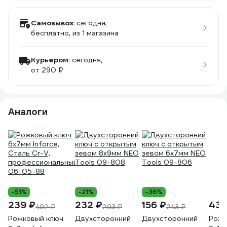
Самовывоз:
сегодня,
бесплатно
, из 1 магазина
Курьером:
сегодня,
от 290 ₽
Аналоги
-51%
-21%
-36%
239 ₽
232 ₽
156 ₽
432
492 ₽
293 ₽
243 ₽
Рожковый ключ
Двухсторонний
Двухсторонний
Рожк