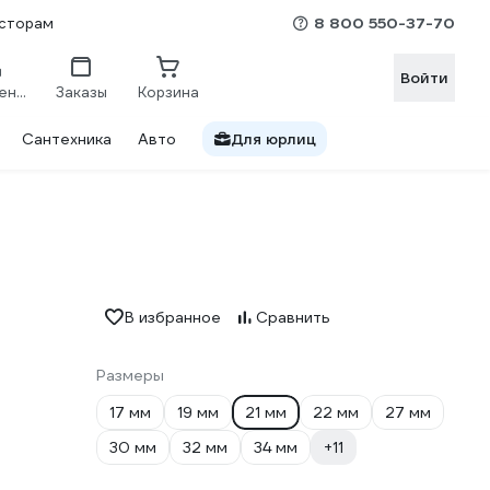
8 800 550-37-70
сторам
Войти
Сравнение
Заказы
Корзина
Сантехника
Авто
Для юрлиц
В избранное
Сравнить
Размеры
17 мм
19 мм
21 мм
22 мм
27 мм
30 мм
32 мм
34 мм
+11