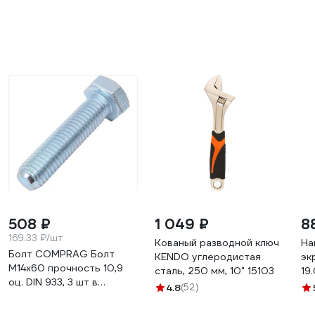
508 ₽
1 049 ₽
8
169.33 ₽/шт
Кованый разводной ключ
На
Болт COMPRAG Болт
KENDO углеродистая
эк
М14х60 прочность 10,9
сталь, 250 мм, 10" 15103
19
оц. DIN 933, 3 шт в
4.8
(52)
упаковке 60302011