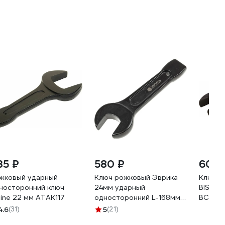
35 ₽
580 ₽
605 
жковый ударный
Ключ рожковый Эврика
Ключ г
носторонний ключ
24мм ударный
BIST у
rline 22 мм ATAK117
односторонний L-168мм
BCT33
ER-33024 607456
4.6
(31)
5
(21)