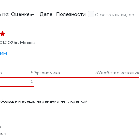
 по:
Оценке
Дате
Полезности
С фото или видео
.01.2025
г. Москва
 мм
о
5
Эргономика
5
Удобство использ
5
:
больше месяца, нареканий нет, крепкий
:
люч