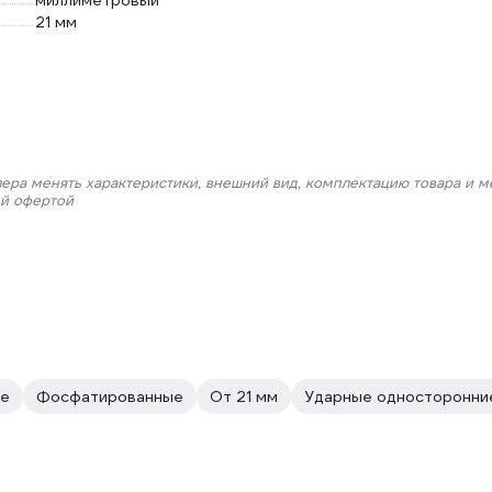
миллиметровый
21 мм
лера менять характеристики, внешний вид, комплектацию товара и м
ой офертой
ые
Фосфатированные
От 21 мм
Ударные односторонни