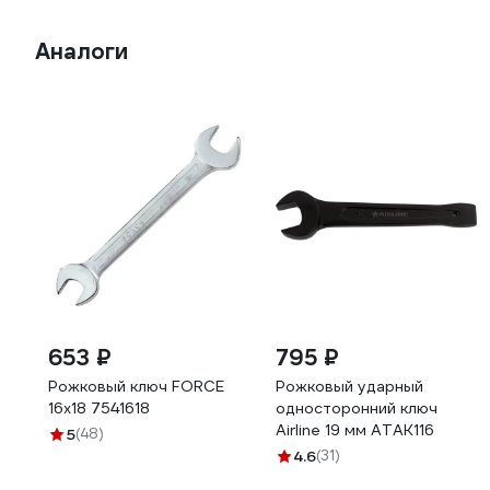
Аналоги
653 ₽
795 ₽
Рожковый ключ FORCE
Рожковый ударный
16х18 7541618
односторонний ключ
Airline 19 мм ATAK116
5
(48)
4.6
(31)