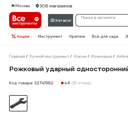
306 магазинов
Москва
Каталог
Акции
Инструмент
Крепеж
Всё для сада
Э
Главная
Ручной инструмент
Ключи
Рожковые
Airlin
/
/
/
/
Рожковый ударный односторонний 
Код товара:
32741982
4.6
(31 отзыв)