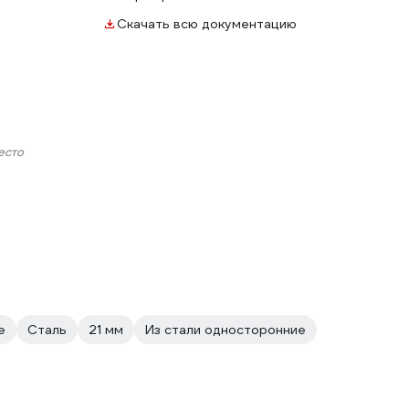
Скачать всю документацию
есто
е
Сталь
21 мм
Из стали односторонние