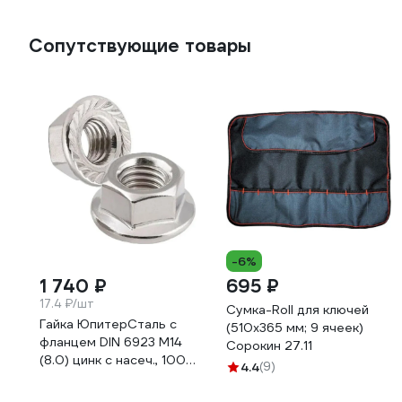
Сопутствующие товары
-6%
1 740 ₽
695 ₽
17.4 ₽/шт
Сумка-Roll для ключей
Гайка ЮпитерСталь с
(510х365 мм; 9 ячеек)
фланцем DIN 6923 М14
Сорокин 27.11
(8.0) цинк с насеч., 100
4.4
(9)
шт, JU03577