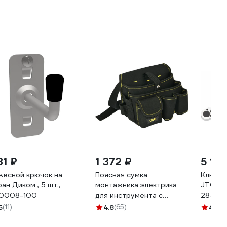
81 ₽
1 372 ₽
5 111
весной крючок на
Поясная сумка
Ключ д
ран Диком , 5 шт.,
монтажника электрика
JTC 1/2
.0008-100
для инструмента с
28-210
ремнем DL-P5
6903 
5
(11)
4.8
(65)
4.9
(2
250x210x140 мм (15
карманов, ткань оксфорд