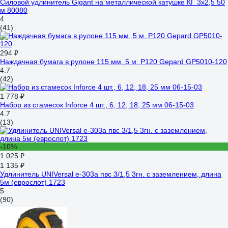
Силовой удлинитель Gigant на металлической катушке КГ 3x2,5 50
м 80080
4
(41)
294 ₽
Наждачная бумага в рулоне 115 мм, 5 м, Р120 Gepard GP5010-120
4.7
(42)
1 778 ₽
Набор из стамесок Inforce 4 шт., 6, 12, 18, 25 мм 06-15-03
4.7
(13)
-10%
1 025 ₽
1 135 ₽
Удлинитель UNIVersal е-303а пвс 3/1,5 3гн. с заземлением, длина
5м (еврослот) 1723
5
(90)