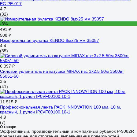
EG PE-017
4.7
(32)
-3%
491 ₽
508 ₽
Измерительная рулетка KENDO 8мх25 мм 35057
4.4
(35)
6 097 ₽
Силовой удлинитель на катушке MIRAX пвс 3x2.5 50м 3500вт
55051-50
3.5
(41)
11 515 ₽
Профессиональная лента PACK INNOVATION 100 мм, 10 м,
красный, 1 рулон IP0VF00100.10-1
4.9
(7)
О товаре
Эффективный, производительный и компактный рубанок P-9082R
предназначен для строгания, выравнивания поверхностей,