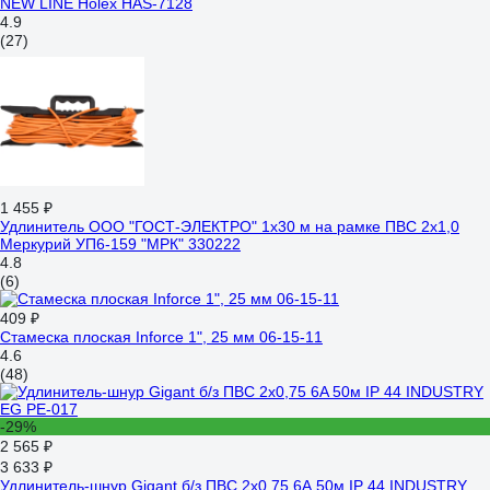
NEW LINE Holex HAS-7128
4.9
(27)
1 455 ₽
Удлинитель ООО "ГОСТ-ЭЛЕКТРО" 1x30 м на рамке ПВС 2x1,0
Меркурий УП6-159 "МРК" 330222
4.8
(6)
409 ₽
Стамеска плоская Inforce 1", 25 мм 06-15-11
4.6
(48)
-29%
2 565 ₽
3 633 ₽
Удлинитель-шнур Gigant б/з ПВС 2х0,75 6A 50м IP 44 INDUSTRY