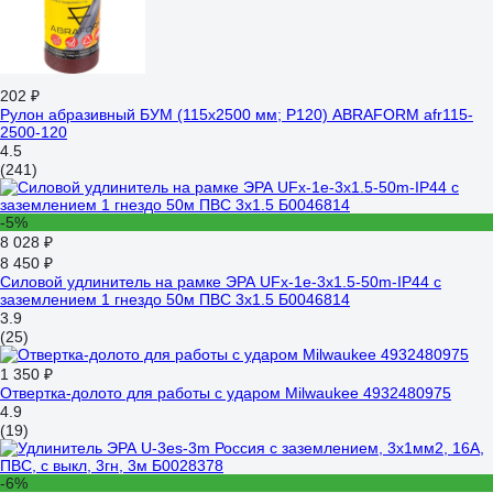
202 ₽
Рулон абразивный БУМ (115x2500 мм; P120) ABRAFORM afr115-
2500-120
4.5
(241)
-5%
8 028 ₽
8 450 ₽
Силовой удлинитель на рамке ЭРА UFx-1e-3x1.5-50m-IP44 с
заземлением 1 гнездо 50м ПВС 3х1.5 Б0046814
3.9
(25)
1 350 ₽
Отвертка-долото для работы с ударом Milwaukee 4932480975
4.9
(19)
-6%