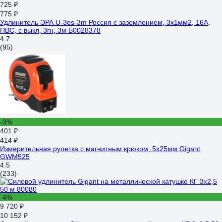
725 ₽
775 ₽
Удлинитель ЭРА U-3es-3m Россия с заземлением, 3x1мм2, 16A,
ПВС, с выкл, 3гн, 3м Б0028378
4.7
(95)
-3%
401 ₽
414 ₽
Измерительная рулетка с магнитным крюком, 5x25мм Gigant
GWM525
4.5
(233)
-4%
9 720 ₽
10 152 ₽