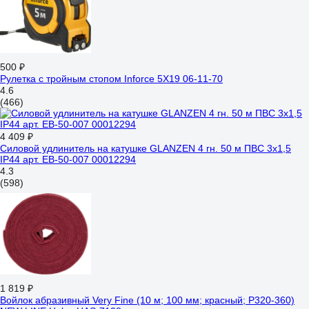
500 ₽
Рулетка с тройным стопом Inforce 5Х19 06-11-70
4.6
(466)
4 409 ₽
Силовой удлинитель на катушке GLANZEN 4 гн. 50 м ПВС 3x1,5
IP44 арт. EB-50-007 00012294
4.3
(598)
1 819 ₽
Войлок абразивный Very Fine (10 м; 100 мм; красный; Р320-360)