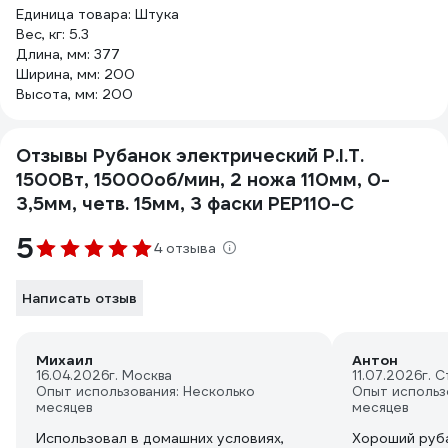
Единица товара: Штука
Вес, кг: 5.3
Длина, мм: 377
Ширина, мм: 200
Высота, мм: 200
Отзывы Рубанок электрический P.I.T.
1500Вт, 15000об/мин, 2 ножа 110мм, 0-
3,5мм, четв. 15мм, 3 фаски PEP110-C
5
4 отзыва
Написать отзыв
Михаил
Антон
16.04.2026
г. Москва
11.07.2026
г. 
Опыт использования: Несколько
Опыт использ
месяцев
месяцев
Использовал в домашних условиях,
Хороший руба