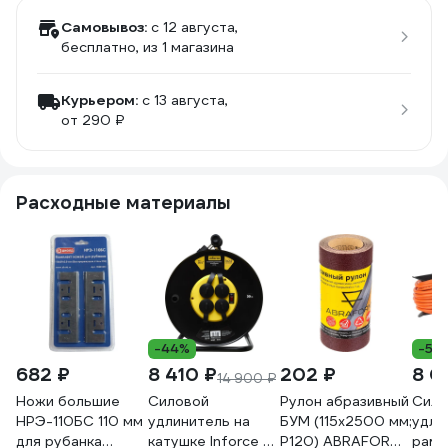
Самовывоз:
c 12 августа,
бесплатно
, из 1 магазина
Курьером:
c 13 августа,
от 290 ₽
Расходные материалы
-44%
-5%
682 ₽
8 410 ₽
202 ₽
8 0
14 900 ₽
Ножи большие
Силовой
Рулон абразивный
Сило
НРЭ-110БС 110 мм
удлинитель на
БУМ (115x2500 мм;
удли
для рубанка
катушке Inforce 4
P120) ABRAFORM
рамк