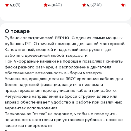
ДИОЛД 90081031
гнезда, с/з КГт
afr115-2500-120
1e-3
4.8
(5)
4.3
(40)
4.5
(241)
3.
3х2,5 16A 30м IP44
с за
GRANITE ZG 09-
гнез
15-03
3х1.
О товаре
Рубанок электрический
PEP110-C
один из самых мощных
рубанков PIT. Отличный помощник для вашей мастерской.
Качественный, мощный и надежный инструмент для
работы с древесиной любой твердости.
Три V-образные канавки на подошве позволяют снимать
фаски разного размера, а расположение двигателя
обеспечивает возможность выборки четверти.
Усиленное, вращающееся на 360° крепление кабеля для
более надёжной фиксации, защиты от излома и
предотвращения перекручивание кабеля при работе.
Регулировка направления выброса стружки влево или
вправо обеспечивает удобство в работе при различных
вариантах использования.
Парковочная "пятка" на подошве, чтобы не повредить
поверхность заготовки при установке рубанка - ножи не
касаются поверхности.