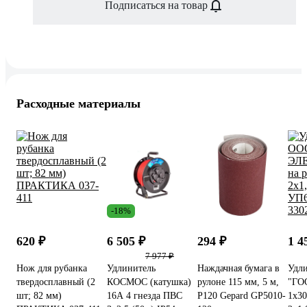
Подписаться на товар
Расходные материалы
-18%
620 ₽
6 505 ₽
294 ₽
1 4
7 977 ₽
Нож для рубанка
Удлинитель
Наждачная бумага в
Удл
твердосплавный (2
КОСМОС (катушка)
рулоне 115 мм, 5 м,
"ГО
шт; 82 мм)
16А 4 гнезда ПВС
Р120 Gepard GP5010-
1x30