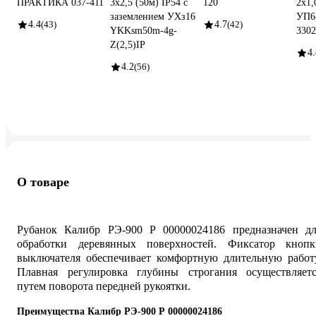
ПРАКТИКА 037-411
3х2,5 (50м) IP54 с
120
2x1,
заземлением УХз16
УП6
4.4
(43)
4.7
(42)
YKKsm50m-4g-
3302
Z(2,5)IP
4.
4.2
(56)
О товаре
Рубанок Калибр РЭ-900 Р 00000024186 предназначен дл
обработки деревянных поверхностей. Фиксатор кнопк
выключателя обеспечивает комфортную длительную работу
Плавная регулировка глубины строгания осуществляетс
путем поворота передней рукоятки.
Преимущества Калибр РЭ-900 Р 00000024186