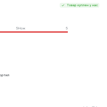
Товар куплен у нас
5
Нож
5
портил