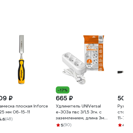
-17%
09 ₽
665 ₽
500 
амеска плоская Inforce
Удлинитель UNIVersal
Рулетк
, 25 мм 06-15-11
е-303а пвс 3/1,5 3гн. с
стопом
заземлением, длина 3м
11-70
4.6
(48)
(еврослот) 1722
5
(90)
4.6
(4