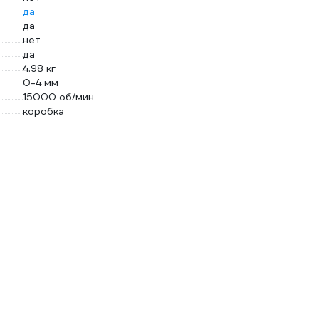
да
да
нет
да
4.98 кг
0-4 мм
15000 об/мин
коробка