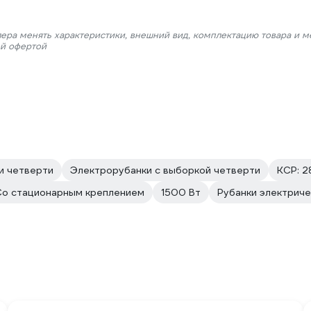
лера менять характеристики, внешний вид, комплектацию товара и м
ой офертой
и четверти
Электрорубанки с выборкой четверти
КСР: 28
Со стационарным креплением
1500 Вт
Рубанки электриче