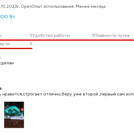
.10.2023
г. Орёл
Опыт использования: Менее месяца
100 Вт
о
5
Удобство работы
5
Плавность пуска
ерти
5
:
сделан
:
ь нравится,строгает отлично,беру уже второй ,первый сам ис