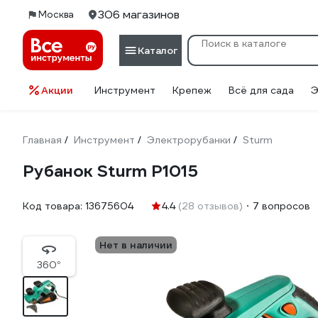
306 магазинов
Москва
Каталог
Акции
Инструмент
Крепеж
Всё для сада
Э
Главная
Инструмент
Электрорубанки
Sturm
/
/
/
Рубанок Sturm P1015
Код товара:
13675604
4.4
(28 отзывов)
7 вопросов
Нет в наличии
360°