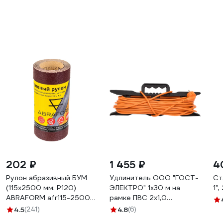
202 ₽
1 455 ₽
4
Рулон абразивный БУМ
Удлинитель ООО "ГОСТ-
Ст
(115x2500 мм; P120)
ЭЛЕКТРО" 1x30 м на
1"
ABRAFORM afr115-2500-
рамке ПВС 2x1,0
120
Меркурий УП6-159 "МРК"
4.5
(241)
4.8
(6)
330222