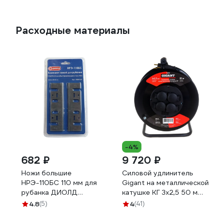
Расходные материалы
-4%
682 ₽
9 720 ₽
Ножи большие
Силовой удлинитель
НРЭ-110БС 110 мм для
Gigant на металлической
рубанка ДИОЛД
катушке КГ 3x2,5 50 м
90081031
80080
4.8
(5)
4
(41)