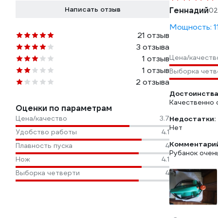
Написать отзыв
Геннадий
02
Мощность: 1
21 отзыв
3 отзыва
Цена/качеств
1 отзыв
1 отзыв
Выборка четв
2 отзыва
Достоинства
Качественно 
Оценки по параметрам
Цена/качество
3.7
Недостатки:
Нет
Удобство работы
4.1
Комментарий
Плавность пуска
4
Рубанок очен
Нож
4.1
Выборка четверти
4