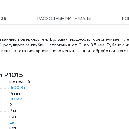
Ы
28
РАСХОДНЫЕ МАТЕРИАЛЫ
ВО
евянных поверхностей. Большая мощность обеспечивает ле
регулировки глубины строгания от 0 до 3.5 мм. Рубанок и
умент в стационарном положении, - для обработки загот
m P1015
щеточный
1500 Вт
14 мм
110 мм
2
2 м
нет
да
нет