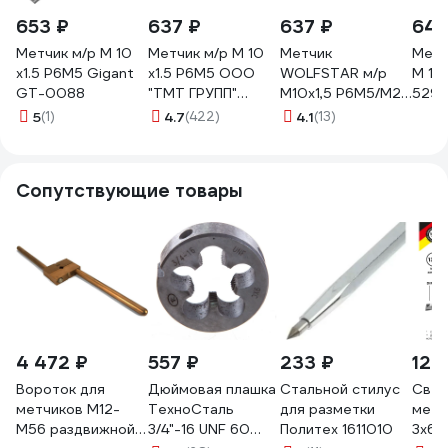
653 ₽
637 ₽
637 ₽
645
Метчик м/р М 10
Метчик м/р М 10
Метчик
Метч
х1.5 Р6М5 Gigant
х1.5 Р6М5 ООО
WOLFSTAR м/р
M 10x
GT-0088
"ТМТ ГРУПП"
М10х1,5 P6M5/М2
529 
54705
комбинированный
7912
5
(1)
4.7
(422)
4.1
(13)
ta00277
Сопутствующие товары
4 472 ₽
557 ₽
233 ₽
128
Вороток для
Дюймовая плашка
Стальной стилус
Свер
метчиков М12-
ТехноСталь
для разметки
мета
М56 раздвижной
3/4"-16 UNF 60
Политех 1611010
3x61