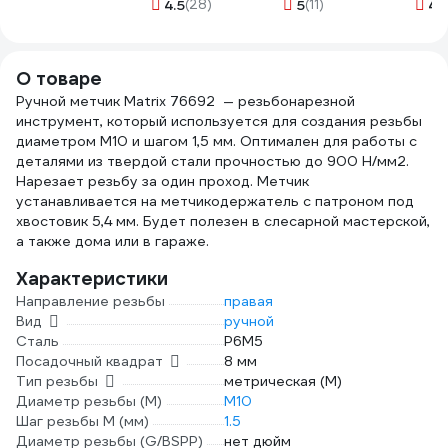
(размер стороны
9ХС t254067
Коба
4.5
(28)
5
(11)
4.
квадрата 5-34,5)
проц
Beltools ri.232.24
P6M5
338, 
О товаре
050
Ручной метчик Matrix 76692 — резьбонарезной
инструмент, который используется для создания резьбы
диаметром М10 и шагом 1,5 мм. Оптимален для работы с
деталями из твердой стали прочностью до 900 Н/мм2.
Нарезает резьбу за один проход. Метчик
устанавливается на метчикодержатель с патроном под
хвостовик 5,4 мм. Будет полезен в слесарной мастерской,
а также дома или в гараже.
Характеристики
Направление резьбы
правая
Вид
ручной
Сталь
P6M5
Посадочный квадрат
8 мм
Тип резьбы
метрическая (М)
Диаметр резьбы (М)
М10
Шаг резьбы М (мм)
1.5
Диаметр резьбы (G/BSPP)
нет дюйм