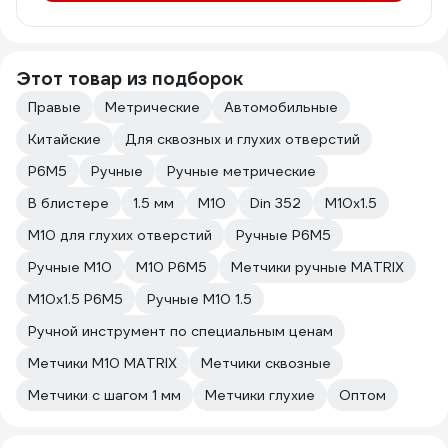
Этот товар из подборок
Правые
Метрические
Автомобильные
Китайские
Для сквозных и глухих отверстий
Р6М5
Ручные
Ручные метрические
В блистере
1.5 мм
М10
Din 352
М10х1.5
М10 для глухих отверстий
Ручные Р6М5
Ручные М10
М10 Р6М5
Метчики ручные MATRIX
М10х1.5 Р6М5
Ручные М10 1.5
Ручной инструмент по специальным ценам
Метчики М10 MATRIX
Метчики сквозные
Метчики с шагом 1 мм
Метчики глухие
Оптом