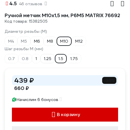
4.5
46 отзывов
Ручной метчик М10x1,5 мм, Р6М5 MATRIX 76692
Код товара: 15382505
Диаметр резьбы (М)
М4
М5
М6
М8
М10
М12
Шаг резьбы М (мм)
0.7
0.8
1
1.25
1.5
1.75
439 ₽
-33%
660 ₽
Начислим 6 бонусов
В корзину