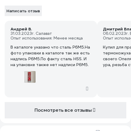
Написать отзыв
Андрей В.
Дмитрий Вл
31.03.2023
г. Салават
06.02.2023
г.
Опыт использования: Менее месяца
Опыт использ
В каталоге указано что сталь Р6М5.На
Купил для пр
фото упаковки в каталоге так же есть
термокожуха
надпись Р6М5.По факту сталь HSS. И
своего Опеля
на упаковке также нет надписи Р6М5.
ура, резьба с
капал моторн
воротка испо
трещотку 1/4
смекалке это
вариант воро
Посмотреть все отзывы