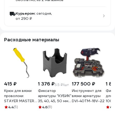
Курьером:
сегодня,
от 290 ₽
Расходные материалы
415 ₽
1 376 ₽
177 500 ₽
1 8
5.5 ₽/шт
Крюк для вязки
Фиксатор
Инструмент для
Фикс
проволоки
арматуры "КУБИК"
вязки арматуры
для 
STAYER MASTER
35, 40, 45, 50 мм
DVI-40TM-18V-22
1000
пластиковая
стандарт (250 шт)
Пром
4.4
(5)
4.6
(8)
4.
рукоятка, 215 мм
BEFAST
ПФК