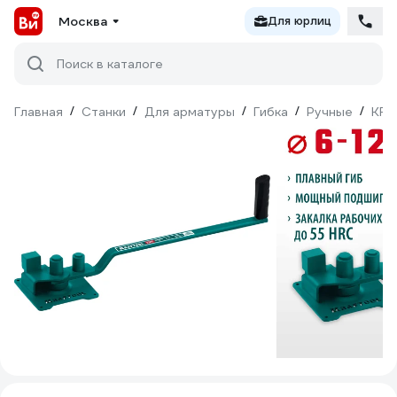
Москва
Для юрлиц
Поиск в каталоге
Главная
/
Станки
/
Для арматуры
/
Гибка
/
Ручные
/
KRA