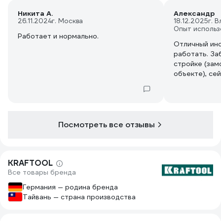
Никита А.
Александр
26.11.2024
г. Москва
18.12.2025
г. 
Опыт использ
Работает и нормально.
Отличный инс
работать. За
стройке (зам
объекте), сей
ничего не пр
работает, по
снегом и дожд
Посмотреть все отзывы
KRAFTOOL
Все товары бренда
Германия — родина бренда
Тайвань — страна производства