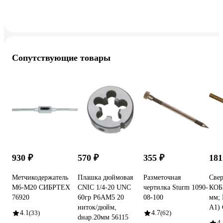
Сопутствующие товары
930 ₽
570 ₽
355 ₽
181
Метчикодержатель
Плашка дюймовая
Разметочная
Свер
М6-М20 СИБРТЕХ
CNIC 1/4-20 UNC
чертилка Sturm 1090-
КОБ
76920
60гр Р6АМ5 20
08-100
мм; 
ниток/дюйм,
А1) 
4.1
(33)
4.7
(62)
dнар.20мм 56115
4.