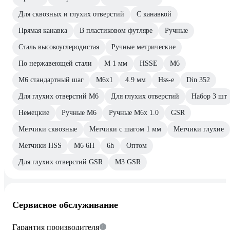
Для сквозных и глухих отверстий
С канавкой
Прямая канавка
В пластиковом футляре
Ручные
Сталь высокоуглеродистая
Ручные метрические
По нержавеющей стали
М 1 мм
HSSE
М6
М6 стандартный шаг
М6х1
4.9 мм
Hss-e
Din 352
Для глухих отверстий М6
Для глухих отверстий
Набор 3 шт
Немецкие
Ручные М6
Ручные М6х 1.0
GSR
Метчики сквозные
Метчики с шагом 1 мм
Метчики глухие
Метчики HSS
М6 6H
6h
Оптом
Для глухих отверстий GSR
М3 GSR
Сервисное обслуживание
Гарантия производителя