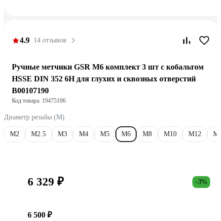
4.9
14 отзывов
Ручные метчики GSR М6 комплект 3 шт с кобальтом
HSSE DIN 352 6H для глухих и сквозных отверстий
B00107190
Код товара: 19475106
Диаметр резьбы (М)
М2
М2.5
М3
М4
М5
М6
М8
М10
М12
М
6 329 ₽
-3%
6 500 ₽