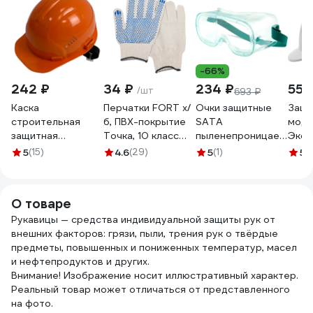
-66%
242 ₽
34 ₽
234 ₽
559
/шт
693 ₽
Каска
Перчатки FORT х/
Очки защитные
Защи
строительная
б, ПВХ-покрытие
SATA
моде
защитная
Точка, 10 класс
пыленепроницаемые,
Эксп
SAMGRUPP
00501464798
герметичные от
ЕЛАН
5
(15)
4.6
(29)
5
(1)
5
(
оранжевая BASIC
стружки,
с ре
SR-109010001
ударопрочные
подб
YF0201
четы
О товаре
креп
Рукавицы — средства индивидуальной защиты рук от
КАС-
внешних факторов: грязи, пыли, трения рук о твёрдые
предметы, повышенных и пониженных температур, масел
и нефтепродуктов и других.
Внимание! Изображение носит иллюстративный характер.
Реальный товар может отличаться от представленного
на фото.