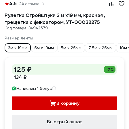
4.5
24 отзыва
Рулетка Стройштуки 3 м х19 мм, красная ,
трещетка с фиксатором, УТ-00032275
Код товара: 34942579
Размер ленты
3м х 19мм
5м х 19мм
5м х 25мм
7.5м х 25мм
10м 
125 ₽
-7%
134 ₽
Начислим 1 бонус
В корзину
Быстрый заказ