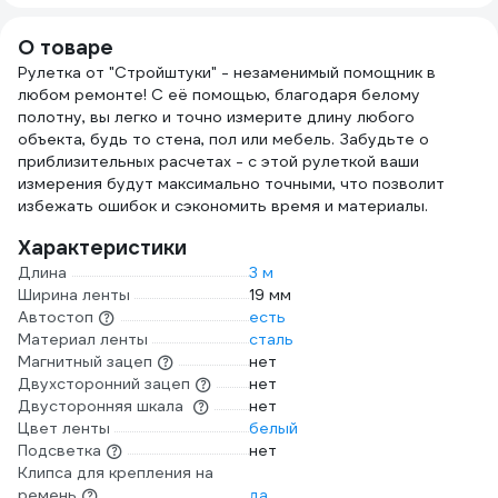
черный 0021-02
XLM1255.20
О товаре
Рулетка от "Стройштуки" - незаменимый помощник в
любом ремонте! С её помощью, благодаря белому
полотну, вы легко и точно измерите длину любого
объекта, будь то стена, пол или мебель. Забудьте о
приблизительных расчетах - с этой рулеткой ваши
измерения будут максимально точными, что позволит
избежать ошибок и сэкономить время и материалы.
Характеристики
Длина
3 м
Ширина ленты
19 мм
Автостоп
есть
Материал ленты
сталь
Магнитный зацеп
нет
Двухсторонний зацеп
нет
Двусторонняя шкала
нет
Цвет ленты
белый
Подсветка
нет
Клипса для крепления на
ремень
да