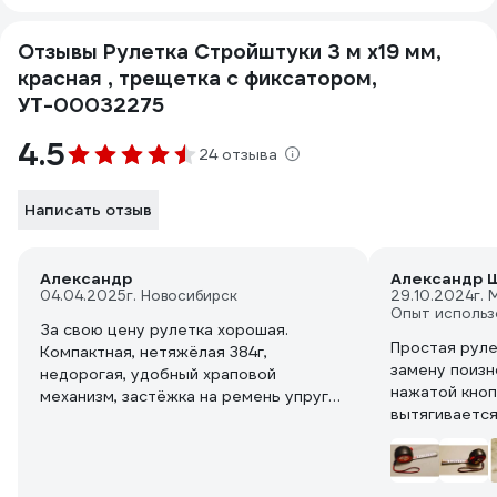
Отзывы Рулетка Стройштуки 3 м х19 мм,
красная , трещетка с фиксатором,
УТ-00032275
4.5
24 отзыва
Написать отзыв
Александр
Александр Ш
04.04.2025
г. Новосибирск
29.10.2024
г. 
Опыт использ
За свою цену рулетка хорошая.
Простая руле
Компактная, нетяжёлая 384г,
замену поизн
недорогая, удобный храповой
нажатой кноп
механизм, застёжка на ремень упругая
вытягивается
умеренно жёсткая. Магнитов нет,
отпускании к
пластик скользкий, край ленты в меру
острый но лента сматывается очень
быстро и если работаешь без