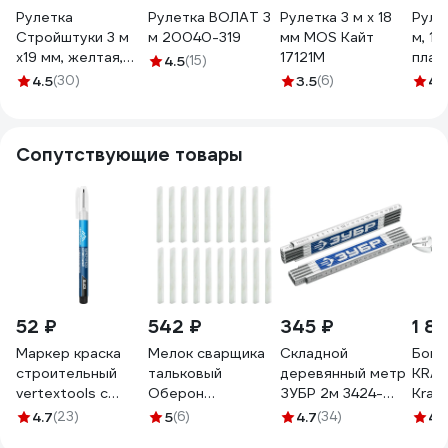
Рулетка
Рулетка ВОЛАТ 3
Рулетка 3 м х 18
Руле
Стройштуки 3 м
м 20040-319
мм MOS Кайт
м, 19
х19 мм, желтая,
17121М
плас
4.5
(15)
обрезиненный
корп
4.5
(30)
3.5
(6)
4.
корпус с
фиксатором ,
УТ-00032269
Сопутствующие товары
52 ₽
542 ₽
345 ₽
1 8
Маркер краска
Мелок сварщика
Складной
Боко
строительный
тальковый
деревянный метр
KRA
vertextools с
Оберон
ЗУБР 2м 3424-
Kraf
длинным
125x12x5мм
2_z02
2201
4.7
(23)
5
(6)
4.7
(34)
4.
наконечником,
упак.20шт