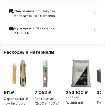
Самовывоз:
c 19 августа,
бесплатно
, из 1 магазина
Курьером:
c 20 августа,
от 290 ₽
Расходные материалы
911 ₽
7 052 ₽
243 100 ₽
300
221 ₽/шт
325 
Строительный
Геотекстиль
Гравийный
Трот
нож Inforce в
(2х50 м; 150 г/