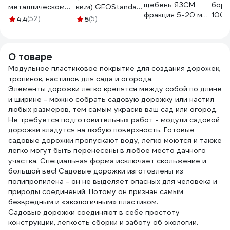
щебень ЯЗСМ
бор
металлическом
кв.м) GEOStandart
фракция 5-20 мм,
100
корпусе 18 мм, с
С1.370.150.03/200
4.4
(52)
5
(5)
30 кг 1100 шт
924 
винтовым
С1.370.150.035/200
4640013520414
4640
зажимом 06-02-
12
О товаре
Модульное пластиковое покрытие для создания дорожек,
тропинок, настилов для сада и огорода.
Элементы дорожки легко крепятся между собой по длине
и ширине - можно собрать садовую дорожку или настил
любых размеров, тем самым украсив ваш сад или огород.
Не требуется подготовительных работ - модули садовой
дорожки кладутся на любую поверхность. Готовые
садовые дорожки пропускают воду, легко моются и также
легко могут быть перенесены в любое место дачного
участка. Специальная форма исключает скольжение и
большой вес! Садовые дорожки изготовлены из
полипропилена - он не выделяет опасных для человека и
природы соединений. Потому он признан самым
безвредным и «экологичным» пластиком.
Садовые дорожки соединяют в себе простоту
конструкции, легкость сборки и заботу об экологии.