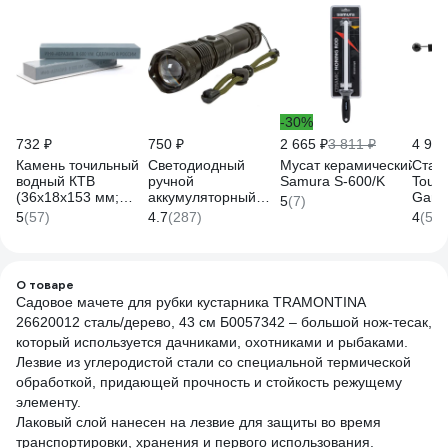
-30%
732 ₽
750 ₽
2 665 ₽
3 811 ₽
4 950
Камень точильный
Светодиодный
Мусат керамический 254
Стан
водный КТВ
ручной
Samura S-600/K
Touch
(36х18х153 мм;
аккумуляторный
Ganz
5
(7)
B600; VM) ИНФ-
USB фонарь
5
(57)
4.7
(287)
4
(52)
АБРАЗИВ Б-4922
GLANZEN UFL-
1700-X80P50
КА-00008346
О товаре
Садовое мачете для рубки кустарника TRAMONTINA
26620012 сталь/дерево, 43 см Б0057342 – большой нож-тесак,
который используется дачниками, охотниками и рыбаками.
Лезвие из углеродистой стали со специальной термической
обработкой, придающей прочность и стойкость режущему
элементу.
Лаковый слой нанесен на лезвие для защиты во время
транспортировки, хранения и первого использования.