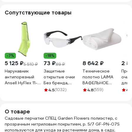
Gigant G-007
нитриловым
нитриловым
нитр
(Россия)
покрытием, р. S/7
покрытием, р. S/7
покры
Сопутствующие товары
GF-PN-02S
GF-PN-03S
GF-P
-7%
-18%
5 125 ₽
73 ₽
8 642 ₽
2 8
5 510 ₽
89 ₽
Нарукавник
Защитные
Техническое
Проф
антипорезный
открытые очки
полотно LAIMA
очищ
Ansell HyFlex 11-
Без бренда,
ВАФЕЛЬНОЕ
для 
200
поликарбонатные,
отбеленное,
ведро
4.5
(1032)
4.8
(559)
4.
прозрачные
рулон 0,45х50 м,
1893
ОЧК201 0-13021
плотность 120 г/
89171
м2 604753
О товаре
Садовые перчатки СПЕЦ Garden Flowers полиэстер, с
прозрачным нитриловым покрытием, р. S/7 GF-PN-07S
используются для ухода за растениями дома, в саду,