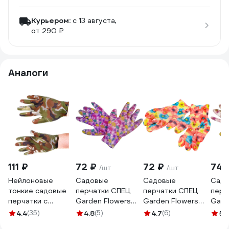
Курьером:
c 13 августа,
от 290 ₽
Аналоги
111 ₽
72 ₽
72 ₽
74 
/шт
/шт
Нейлоновые
Садовые
Садовые
Сад
тонкие садовые
перчатки СПЕЦ
перчатки СПЕЦ
перч
перчатки с
Garden Flowers
Garden Flowers
Gard
нитриловым
полиэстер, с
полиэстер, с
поли
4.4
(35)
4.8
(5)
4.7
(6)
5
(
покрытием ладони
прозрачным
прозрачным
проз