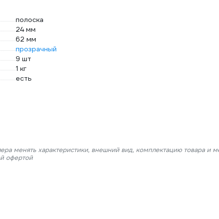
полоска
24 мм
62 мм
прозрачный
9 шт
1 кг
есть
лера менять характеристики, внешний вид, комплектацию товара и м
ой офертой