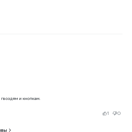
гвоздям и кнопкам.
1
0
ывы