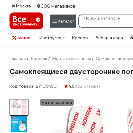
306 магазинов
Москва
Каталог
Акции
Инструмент
Крепеж
Всё для сада
Э
Главная
Крепёж
Монтажные ленты
Самоклеящиеся к
/
/
/
Самоклеящиеся двусторонние полос
Код товара:
27106460
4.8
(52 отзыва)
Нет в наличии