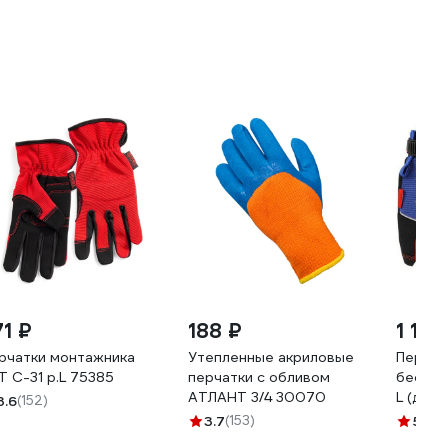
71 ₽
188 ₽
1 190
рчатки монтажника
Утепленные акриловые
Перчат
Т С-31 р.L 75385
перчатки с обливом
беспа
АТЛАНТ 3/4 30070
L (дыш
3.6
(152)
встрое
3.7
(153)
5
(1)
,ширина