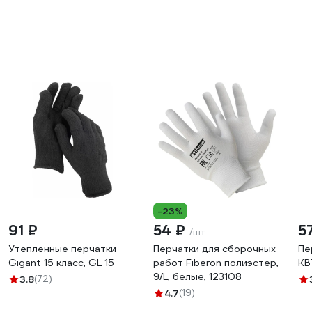
-23%
91 ₽
54 ₽
5
/шт
Утепленные перчатки
Перчатки для сборочных
Пе
Gigant 15 класс, GL 15
работ Fiberon полиэстер,
КВ
9/L, белые, 123108
3.8
(72)
4.7
(19)