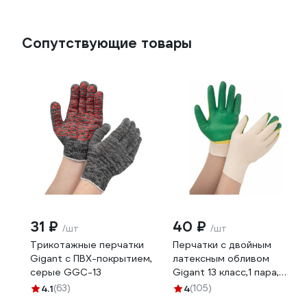
Сопутствующие товары
31 ₽
40 ₽
/шт
/шт
Трикотажные перчатки
Перчатки с двойным
Gigant с ПВХ-покрытием,
латексным обливом
серые GGC-13
Gigant 13 класс,1 пара,
зеленые GGL-16
4.1
(63)
4
(105)