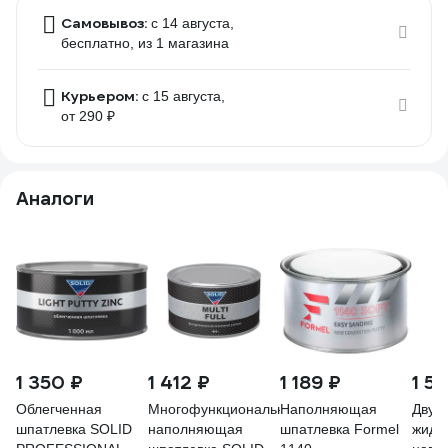
Самовывоз:
c 14 августа,
бесплатно
, из 1 магазина
Курьером:
c 15 августа,
от 290 ₽
Аналоги
1 350 ₽
1 412 ₽
1 189 ₽
1 5
Облегченная
Многофункциональная
Наполняющая
Двух
шпатлевка SOLID
наполняющая
шпатлевка Formel
жидк