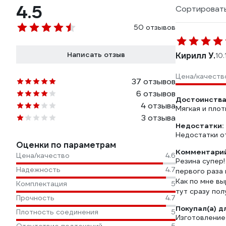
4.5
Сортировать
50 отзывов
Написать отзыв
Кирилл У.
10.
Цена/качеств
37 отзывов
6 отзывов
Достоинства
4 отзыва
Мягкая и плот
3 отзыва
Недостатки:
Недостатки о
Оценки по параметрам
Комментарий
Цена/качество
4.6
Резина супер!
Надежность
4.7
первого раза 
Как по мне вы
Комплектация
5
тут сразу пол
Прочность
4.7
Покупал(а) д
Плотность соединения
5
Изготовление