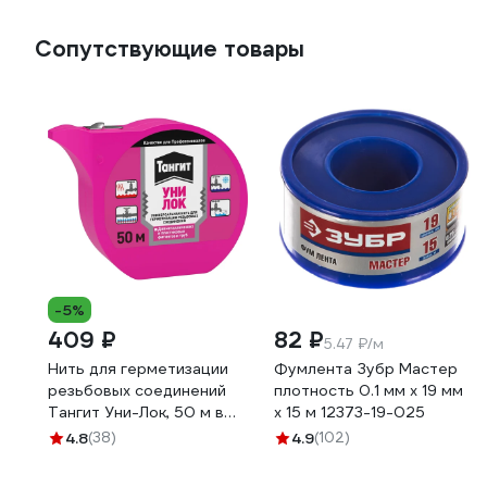
Сопутствующие товары
-5%
409 ₽
82 ₽
5.47 ₽/м
Нить для герметизации
Фумлента Зубр Мастер
резьбовых соединений
плотность 0.1 мм х 19 мм
Тангит Уни-Лок, 50 м в
х 15 м 12373-19-025
шоу-боксе 2169519
4.8
(38)
4.9
(102)
3002910