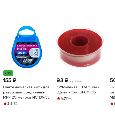
-8%
155 ₽
93 ₽
5
6.2 ₽/м
Сантехническая нить для
ФУМ-лента СТМ 19мм х
Ни
резьбовых соединений
0,2мм х 15м CIFUM015
ре
MPF 20 метров ИС.131453
M
4.7
(54)
3.5
(12)