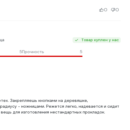
0
0
ца
Товар куплен у нас
5
Прочность
5
тех. Закрепляешь кнопками на деревяшке,
адиусу - ножницами. Режется легко, надевается и сидит
я вещь для изготовления нестандартных прокладок.