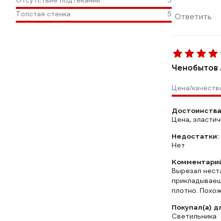
Отсутствие подтеканий
5
Толстая стенка
5
Ответить
Ченобытов 
Цена/качеств
Достоинства
Цена, эласти
Недостатки:
Нет
Комментарий
Вырезал нест
прикладываеш
плотно. Похож
Покупал(а) д
Светильника