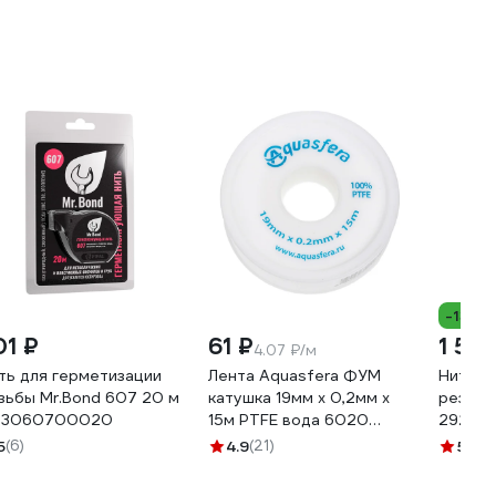
-13%
01 ₽
61 ₽
1 535
4.07 ₽/м
ть для герметизации
Лента Aquasfera ФУМ
Нить д
зьбы Mr.Bond 607 20 м
катушка 19мм х 0,2мм х
резьбы
B3060700020
15м PTFE вода 6020
29222
6020-04 008-0548
5
(6)
4.9
(21)
5
(6)