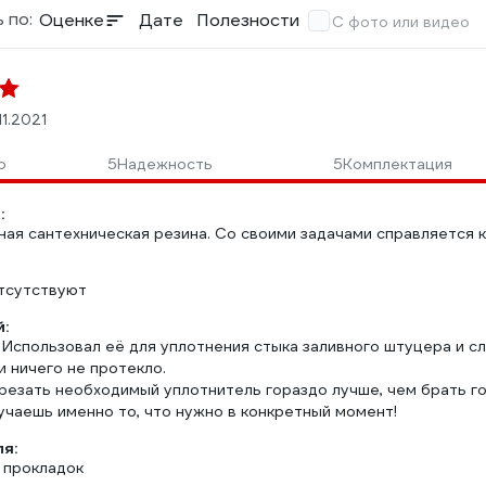
 по:
Оценке
Дате
Полезности
С фото или видео
11.2021
о
5
Надежность
5
Комплектация
:
ная сантехническая резина. Со своими задачами справляется к
тсутствуют
:
 Использовал её для уплотнения стыка заливного штуцера и сл
и ничего не протекло.
резать необходимый уплотнитель гораздо лучше, чем брать го
учаешь именно то, что нужно в конкретный момент!
ля:
 прокладок