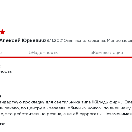
Алексей Юрьевич
29.11.2021
Опыт использования: Менее меся
о
5
Надежность
5
Комплектация
:
чность
:
андартную прокладку для светильника типа Жёлудь фирмы Эле
ь лекало, по центру вырезаешь обычным ножом, по внешнему р
е, это действительно резина, а не её суррогаты. Незаменима
ля: