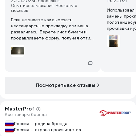
20.01.2023
г. Ярославль
19.12.2021
Опыт использования: Несколько
Использовал 
месяцев
замены прокл
Если не знаете как вырезать
полотенцесуш
нестандартные прокладку или ваша
прокладки ну
развалилась. Берете лист бумаги и
толщины, про
продавливаете форму, получая оттиск
заказал рези
изделия. Затем обводим ручкой
вырезал по р
нужный контур оттиска, вырезаем
проблем нет.
трафарет из бумаги и переводим на
резину.
Посмотреть все отзывы
MasterProf
Все товары бренда
Россия — родина бренда
Россия — страна производства