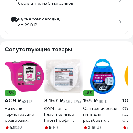
бесплатно
, из 5 магазинов
Курьером:
сегодня,
от 290 ₽
Сопутствующие товары
-5%
-8%
409 ₽
3 167 ₽
155 ₽
109
431 ₽
31.67 ₽/м
169 ₽
Нить для
ФУМ лента
Сантехническая
ФУМ 
герметизации
Пластполимер-
нить для
газа 
резьбовых
Пром Профи,
резьбовых
0,25 
соединений
0,1х15 мм, 100 м
соединений MPF
530
4.8
(38)
5
(14)
3.5
(12)
4.
Тангит Уни-Лок,
ЗВ-00001594
20 метров