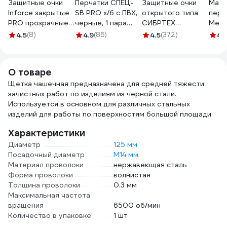
Защитные очки
Перчатки СПЕЦ-
Защитные очки
Масл
Inforce закрытые
SB PRO х/б с ПВХ,
открытого типа
перч
PRO прозрачные
черные, 1 пара
СИБРТЕХ
Меха
линзы 04-24-02
3.1211.011
прозрачные,
1127
4.5
(8)
4.9
(86)
4.5
(372)
4.
ударопрочный
поликарбонат,
боковая и верхняя
О товаре
защита 89155
Щетка чашечная предназначена для средней тяжести
зачистных работ по изделиям из черной стали.
Используется в основном для различных стальных
изделий для работы по поверхностям большой площади.
Характеристики
Диаметр
125 мм
Посадочный диаметр
М14 мм
Материал проволоки
нержавеющая сталь
Форма проволоки
волнистая
Толщина проволоки
0.3 мм
Максимальная частота
вращения
6500 об/мин
Количество в упаковке
1 шт