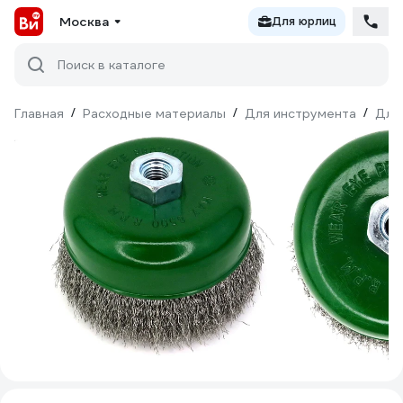
Москва
Для юрлиц
Поиск в каталоге
Главная
/
Расходные материалы
/
Для инструмента
/
Для