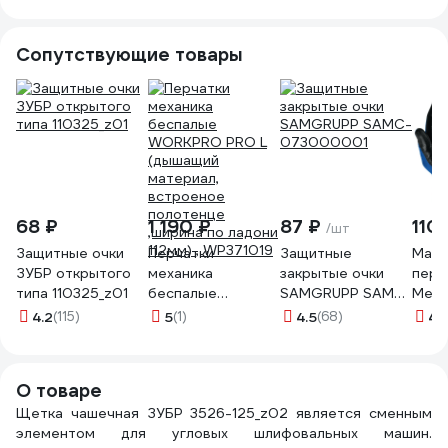
Gigant G-110446L
стали, 125 мм, М14)
для УШМ ЗУБР
Профоснастка
35261-125_z02
Сопутствующие товары
20801009
68 ₽
1 190 ₽
87 ₽
110
/шт
Защитные очки
Перчатки
Защитные
Масл
ЗУБР открытого
механика
закрытые очки
перч
типа 110325_z01
беспалые
SAMGRUPP SAMC-
Меха
WORKPRO PRO L
073000001
1127
4.2
(115)
5
(1)
4.5
(68)
4.
(дышащий
материал,
встроеное
О товаре
полотенце
Щетка чашечная ЗУБР 3526-125_z02 является сменным
,ширина по ладони
элементом для угловых шлифовальных машин.
112мм) , WP371019