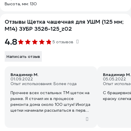
Высота, мм: 130
Отзывы Щетка чашечная для УШМ (125 мм;
М14) ЗУБР 3526-125_z02
4.8
5 отзывов
Написать отзыв
Владимир М.
Владимир М.
01.09.2022
05.05.2022
Опыт использования: Более года
Опыт использ
Прочнее всех остальных ТМ щеток на
С браширвкой
рынке. Я сточил их в процессе
краску слегк
ремонта дома около 100 штук! Иногда
щетки начинали рассыпаться в первый
день работы и мне приходилось
выдергивать проволочки оснастки изо
лба. Пришлось сменить защитные очки