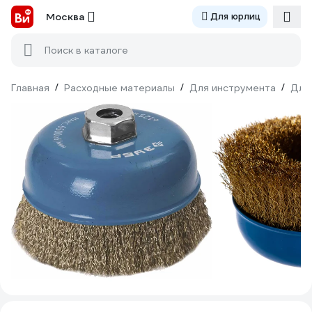
Москва
Для юрлиц
Поиск в каталоге
Главная
/
Расходные материалы
/
Для инструмента
/
Для