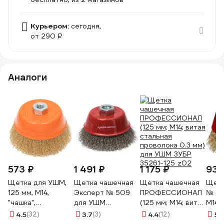
Курьером:
сегодня,
от 290 ₽
Аналоги
573 ₽
1 491 ₽
1 175 ₽
931
Щетка для УШМ,
Щетка чашечная
Щетка чашечная
Щетк
125 мм, М14,
Эксперт № 509
ПРОФЕССИОНАЛ
№ 80
"чашка",
для УШМ
(125 мм; М14; витая
М14х
латунированная
(проволока из
стальная
Проф
4.5
(32)
3.7
(3)
4.4
(12)
5
(
витая проволока
нержавеющей
проволока 0.3 мм)
2011