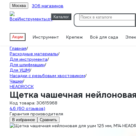
306 магазинов
Москва
Каталог
Инструмент
Крепеж
Всё для сада
Элек
Акции
Главная
/
Расходные материалы
/
Для инструмента
/
Для шлифмашин
/
Для УШМ
/
Насадки с резьбовым хвостовиком
/
Чашки
/
HEADROCK
Щетка чашечная нейлоновая
Код товара:
30615968
4.6
(60 отзывов)
Гарантия производителя
В избранное
Сравнить