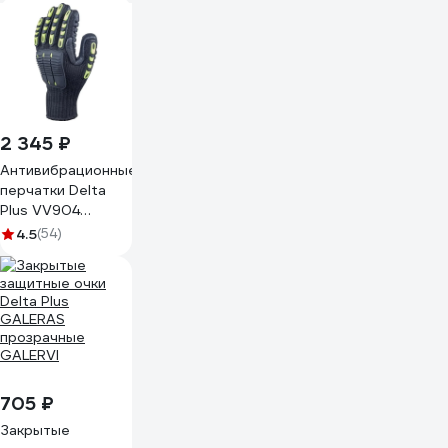
2 345 ₽
Антивибрационные
перчатки Delta
Plus VV904
NYSOS р.10
4.5
(54)
VV904JA10
705 ₽
Закрытые