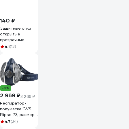
140 ₽
Защитные очки
открытые
прозрачные
Gigant GGСB-1
4.1
(13)
-9%
2 969 ₽
3 266 ₽
Респиратор-
полумаска GVS
Elipse P3, размер
M/L SPR501IFUC
4.7
(34)