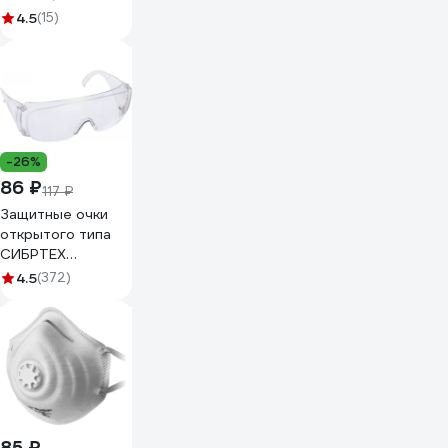
5 нитей, 10 пар
4.5
(15)
Т1732
-26%
86 ₽
117 ₽
Защитные очки
открытого типа
СИБРТЕХ
прозрачные,
4.5
(372)
ударопрочный
поликарбонат,
боковая и верхняя
защита 89155
85 ₽