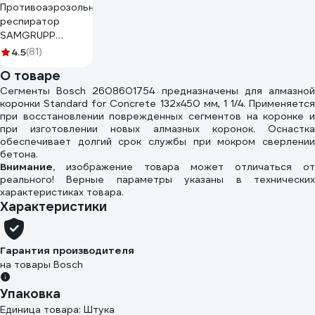
Противоаэрозольный
респиратор
SAMGRUPP
бриз-1106м ffp3 с
4.5
(81)
клапаном SR-
О товаре
07201106М
Сегменты Bosch 2608601754 предназначены для алмазной
коронки Standard for Concrete 132x450 мм, 1 1/4. Применяется
при восстановлении поврежденных сегментов на коронке и
при изготовлении новых алмазных коронок. Оснастка
обеспечивает долгий срок службы при мокром сверлении
бетона.
Внимание,
изображение товара может отличаться от
реального! Верные параметры указаны в технических
характеристиках товара.
Характеристики
Гарантия производителя
на товары Bosch
Упаковка
Единица товара: Штука