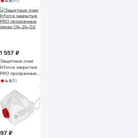
4.9
(86)
1 557 ₽
Защитные очки
Inforce закрытые
PRO прозрачные
линзы 04-24-02
4.5
(8)
97 ₽