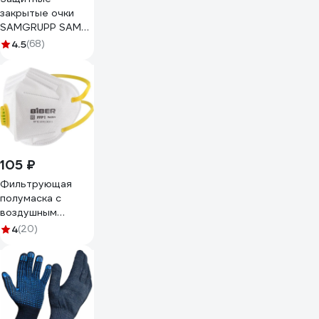
закрытые очки
SAMGRUPP SAMC-
073000001
4.5
(68)
105 ₽
Фильтрующая
полумаска с
воздушным
клапаном Biber
4
(20)
БИБЕР 96204 FFP1
тов-205897