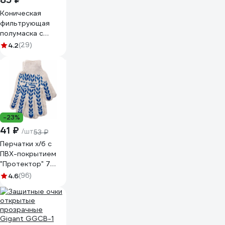
Коническая
фильтрующая
полумаска с
клапаном ЗУБР
4.2
(29)
ФК-95 FFP2 11163-
2_z01
-23%
41 ₽
/шт
53 ₽
Перчатки х/б с
ПВХ-покрытием
"Протектор" 7
класс СИБРТЕХ
4.6
(96)
Россия 67704