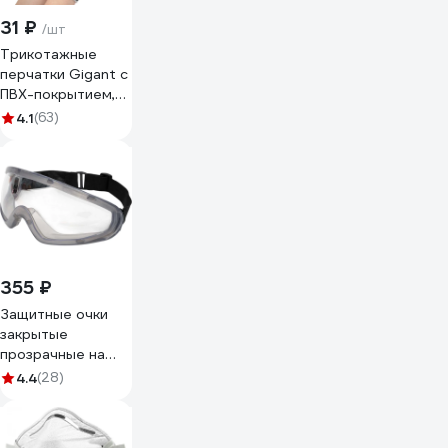
31 ₽
/шт
Трикотажные
перчатки Gigant с
ПВХ-покрытием,
серые GGC-13
4.1
(63)
355 ₽
Защитные очки
закрытые
прозрачные на
резинке Gigant
4.4
(28)
GGСR-2