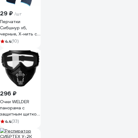
29 ₽
/шт
Перчатки
Сибшнур хб,
черные, Х-нить с
ПВХ 70073
4.4
(10)
296 ₽
Очки WELDER
панорама с
защитным щитком
ОЗТП-5-Ч
4.4
(33)