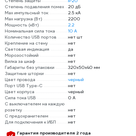
Степень защиты
IP20
Степень подавления помех
20 дБ
Max импульсный ток
2.5 кА
Max нагрузка (Вт)
2200
Мощность (кВт)
2.2
Номинальная сила тока
10 А
Количество USB портов
нет шт
Крепление на стену
нет
Световая индикация
да
Морозостойкий
нет
Вилка за шкаф
нет
Габариты без упаковки
320х50х40 мм
Защитные шторки
нет
Цвет провода
черный
Порт USB Type-C
нет
Цвет корпуса
черный
Сила тока USB
0 А
С выключателем на каждую
розетку
нет
С предохранителем
нет
Для подключения к ИБП
нет
Гарантия производителя 2 года