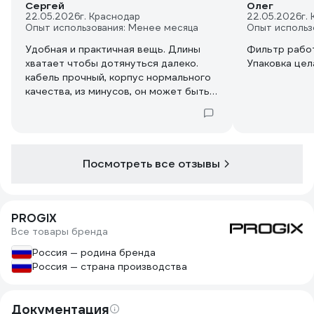
Сергей
Олег
22.05.2026
г. Краснодар
22.05.2026
г.
Опыт использования: Менее месяца
Опыт использ
Удобная и практичная вещь. Длины
Фильтр рабо
хватает чтобы дотянуться далеко.
Упаковка цел
кабель прочный, корпус нормального
качества, из минусов, он может быть
немного громоздким. В целом простой
и полезный для повседневного
использования.
Посмотреть все отзывы
PROGIX
Все товары бренда
Россия — родина бренда
Россия — страна производства
Документация