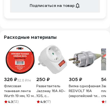
Подписаться на товар
Расходные материалы
326 ₽
250 ₽
305 ₽
547
32.6 ₽/м
Флисовая
Разветвитель
Вилка однофазная
Защи
тканевая лента
Jаzzway 16А AD-
REDVOLT 16А
плас
Wurth 19 мм, 10 м
1GS, с
(европейский тип)
спир
5997719615090 1
заземлением и
19-803K
d25м
4.3
(12)
4.9
(17)
5
(
выключателем
паке