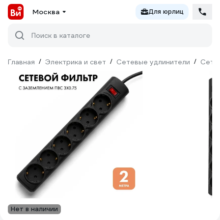
Москва
Для юрлиц
Поиск в каталоге
Главная
/
Электрика и свет
/
Сетевые удлинители
/
Сете
Нет в наличии