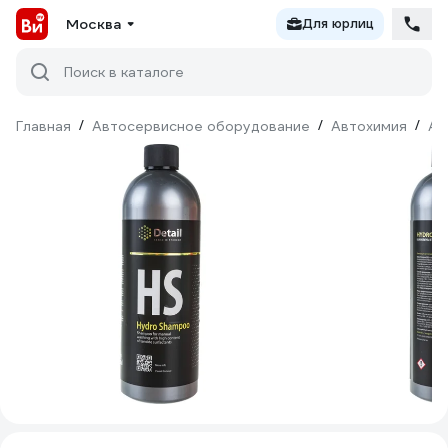
Москва
Для юрлиц
Поиск в каталоге
Главная
/
Автосервисное оборудование
/
Автохимия
/
Ав