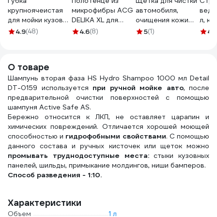
Губка
Полотенце из
Щетка для чистки
Стро
крупноячеистая
микрофибры ACG
автомобиля,
ведр
для мойки кузова
DELIKA XL для
очищения кожи
л, кр
Shine systems
деликатной сушки
AMR пластик,
мета
4.9
(48)
4.6
(8)
5
(1)
4.
Wash Sponge
поверхностей
черная
ручк
20х12х6 см SS819
автомобиля,
A1002LTHR
2623
90x70 см 1022261
О товаре
Шампунь вторая фаза HS Hydro Shampoo 1000 мл Detail
DT-0159 используется
при ручной мойке авто
, после
предварительной очистки поверхностей с помощью
шампуня Active Safe AS.
Бережно относится к ЛКП, не оставляет царапин и
химических повреждений. Отличается хорошей моющей
способностью и
гидрофобными свойствами
. С помощью
данного состава и ручных кисточек или щеток можно
промывать труднодоступные места:
стыки кузовных
панелей, шильды, примыкание молдингов, ниши бамперов.
Способ разведения - 1:10.
Характеристики
Объем
1 л