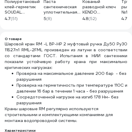
Полиуретановый
Паста
Кованый
Труб
клей-герметик
сантехническая
разводной ключ
рыча
SOUDAL
уплотнительная
KENDO
№1 In
Соудафлекс 40
FORA 250 гр
углеродистая
06-0
4.7
(51)
5
(8)
4.8
(52)
4.7
(1
ФС черный 600
006140703
сталь, 250 мм, 10"
мл 146688
15103
О товаре
Шаровой кран RM -L ВР-НР 2 муфтовый ручка Ду50 Ру30
11Б27п1 RML-2FML произведен из латуни в соответствии
со стандартами ГОСТ. Испытания в НИИ сантехники
показали устойчивую работу крана при максимально
критических нагрузках:
Проверка на максимальное давление 200 бар - без
разрушения
Проверка на герметичность при температуре 110С и
давлении 16 бар в течении 1 часа - без разрушения
Сосредоточенной нагрузке на изгиб 178 Нм- без
разрушения
Краны шаровые RM регулярно используются
строительными и комплектующими компаниями для
монтажа водопроводной системы.
Характеристики