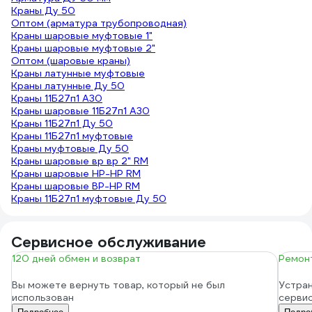
Краны Ду 50
Оптом (арматура трубопроводная)
Краны шаровые муфтовые 1"
Краны шаровые муфтовые 2"
Оптом (шаровые краны)
Краны латунные муфтовые
Краны латунные Ду 50
Краны 11Б27п1 А30
Краны шаровые 11Б27п1 А30
Краны 11Б27п1 Ду 50
Краны 11Б27п1 муфтовые
Краны муфтовые Ду 50
Краны шаровые вр вр 2" RM
Краны шаровые НР-НР RM
Краны шаровые ВР-НР RM
Краны 11Б27п1 муфтовые Ду 50
Сервисное обслуживание
120 дней обмен и возврат
Ремонт
Вы можете вернуть товар, который не был
Устран
использован
серви