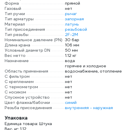
Форма
прямой
Газовый
нет
Тип ручки
рычаг
Тип арматуры
запорная
Материал
латунь
Тип присоединения
резьбовой
Тип резьбы
2F-2M
Номинальное давление (PN)
30 бар
Длина крана
106 мм
Условный диаметр DN
50 мм
Вес нетто
1.12 кг
Назначение
вода
горячее и холодное
Область применения
водоснабжение, отопление
С фильтром
нет
С креплением
нет
С термометром
нет
С носиком
нет
Спускное устройство
нет
Цвет флажка/бабочки
синий
Резьба присоединения
внутренняя - наружная
Упаковка
Единица товара: Штука
Вес, кг: 1.12