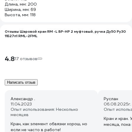
Длина, мм: 200
Ширина, мм: 69
Высота, мм: 118
Отзывы Шаровой кран RM -L ВР-НР 2 муфтовый, ручка Ду50 Ру30
11Б27п1 RML-2FML
4.8
17 отзывов
Написать отзыв
Александр .
Руслан
11.04.2023
06.08.2025
г
Опыт использования: Несколько
Опыт исполь
месяцев
Кран и кран. 
Кран, как элемент обвязки хорош, но
месяца, пока
если не часто в работе!