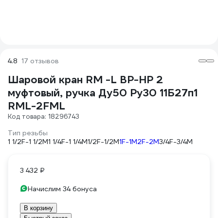
4.8
17 отзывов
Шаровой кран RM -L ВР-НР 2
муфтовый, ручка Ду50 Ру30 11Б27п1
RML-2FML
Код товара: 18296743
Тип резьбы
1 1/2F-1 1/2M
1 1/4F-1 1/4M
1/2F-1/2M
1F-1M
2F-2M
3/4F-3/4M
3 432 ₽
Начислим 34 бонуса
В корзину