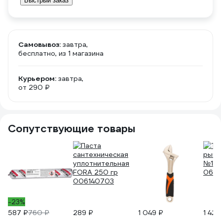
Быстрый заказ
Самовывоз:
завтра,
бесплатно
, из 1 магазина
Курьером:
завтра,
от 290 ₽
Сопутствующие товары
-23%
587 ₽
760 ₽
289 ₽
1 049 ₽
1 425