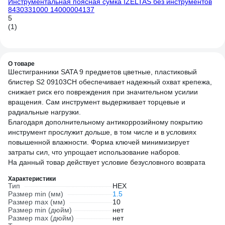
Инструментальная поясная сумка IZELTAS без инструментов
Ма
8430331000 14000004137
24
5
5
(1)
(6
О товаре
Шестигранники SATA 9 предметов цветные, пластиковый
блистер S2 09103CH обеспечивает надежный охват крепежа,
снижает риск его повреждения при значительном усилии
вращения. Сам инструмент выдерживает торцевые и
радиальные нагрузки.
Благодаря дополнительному антикоррозийному покрытию
инструмент прослужит дольше, в том числе и в условиях
повышенной влажности. Форма ключей минимизирует
затраты сил, что упрощает использование наборов.
На данный товар действует условие безусловного возврата
Характеристики
Тип
HEX
Размер min (мм)
1.5
Размер max (мм)
10
Размер min (дюйм)
нет
Размер max (дюйм)
нет