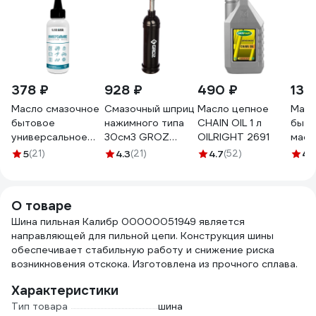
378 ₽
928 ₽
490 ₽
133
Масло смазочное
Смазочный шприц
Масло цепное
Масл
бытовое
нажимного типа
CHAIN OIL 1 л
быто
универсальное
30см3 GROZ
OILRIGHT 2691
масл
LIKSIR 401412
GR43100 - G6P
09-3
5
(21)
4.3
(21)
4.7
(52)
4.
О товаре
Шина пильная Калибр 00000051949 является
направляющей для пильной цепи. Конструкция шины
обеспечивает стабильную работу и снижение риска
возникновения отскока. Изготовлена из прочного сплава.
Характеристики
Тип товара
шина