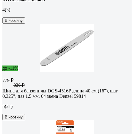
4
(3)
В корзину
до -11%
779 ₽
836 ₽
Шина для бензопилы DGS-4516P длина 40 см (16"), шаг
0.325", паз 1.5 мм, 64 звена Denzel 59814
5
(21)
В корзину