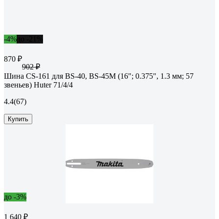
-4%
до -21%
870 ₽
902 ₽
Шина CS-161 для BS-40, BS-45M (16"; 0.375", 1.3 мм; 57
звеньев) Huter 71/4/4
4.4
(67)
Купить
до -3%
1 640 ₽