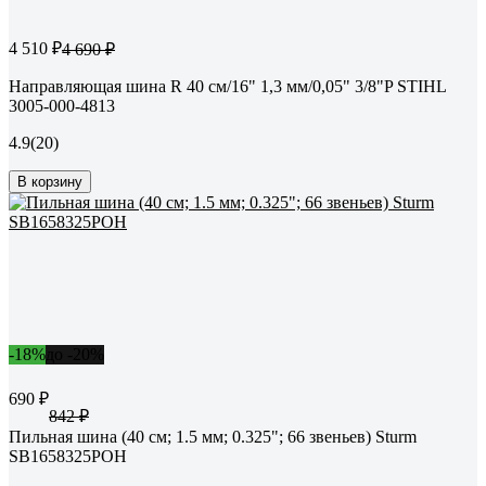
4 510 ₽
4 690 ₽
Направляющая шина R 40 см/16" 1,3 мм/0,05" 3/8"P STIHL
3005-000-4813
4.9
(20)
В корзину
-18%
до -20%
690 ₽
842 ₽
Пильная шина (40 см; 1.5 мм; 0.325"; 66 звеньев) Sturm
SB1658325POH