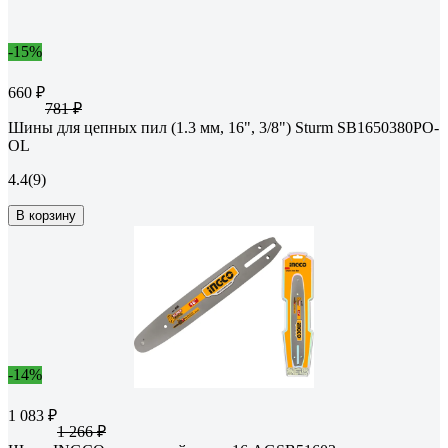
-15%
660 ₽
781 ₽
Шины для цепных пил (1.3 мм, 16", 3/8") Sturm SB1650380PO-
OL
4.4
(9)
В корзину
-14%
1 083 ₽
1 266 ₽