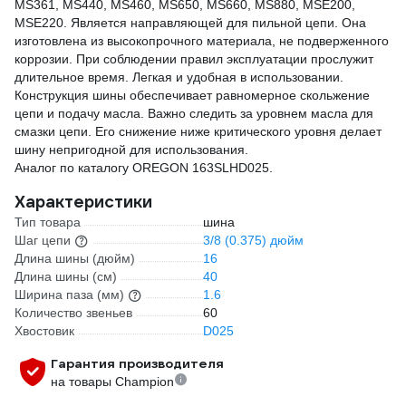
MS361, MS440, MS460, MS650, MS660, MS880, MSE200,
MSE220. Является направляющей для пильной цепи. Она
изготовлена из высокопрочного материала, не подверженного
коррозии. При соблюдении правил эксплуатации прослужит
длительное время. Легкая и удобная в использовании.
Конструкция шины обеспечивает равномерное скольжение
цепи и подачу масла. Важно следить за уровнем масла для
смазки цепи. Его снижение ниже критического уровня делает
шину непригодной для использования.
Аналог по каталогу OREGON 163SLHD025.
Характеристики
Тип товара
шина
Шаг цепи
3/8 (0.375) дюйм
Длина шины (дюйм)
16
Длина шины (см)
40
Ширина паза (мм)
1.6
Количество звеньев
60
Хвостовик
D025
Гарантия производителя
на товары Champion