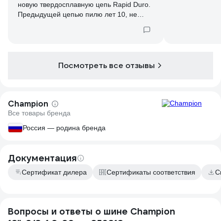
новую твердосплавную цепь Rapid Duro.
Предыдущей цепью пилю лет 10, не
нарадуюсь, но сломал 2 зуба, укоротил,
пришлось прикупить шину на 16". Для
смазки использую только Тад17и - и цепь
почти не вытягивается, и шине хорошо.
Покупкой доволен.
Посмотреть все отзывы
Champion
Все товары бренда
Россия — родина бренда
Документация
Сертификат дилера
Сертификаты соответствия
С
Вопросы и ответы о шине Champion