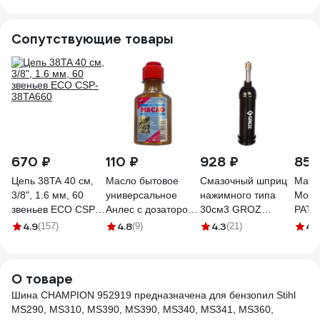
Сопутствующие товары
670 ₽
110 ₽
928 ₽
859
Цепь 38TA 40 см,
Масло бытовое
Смазочный шприц
Масл
3/8", 1.6 мм, 60
универсальное
нажимного типа
Motio
звеньев ECO CSP-
Анлес с дозатором
30см3 GROZ
PATR
38TA660
флакон 100мл
GR43100 - G6P
8500
4.9
4.8
4.3
4.
(157)
(9)
(21)
70282
О товаре
Шина CHAMPION 952919 предназначена для бензопил Stihl
MS290, MS310, MS390, MS390, MS340, MS341, MS360,