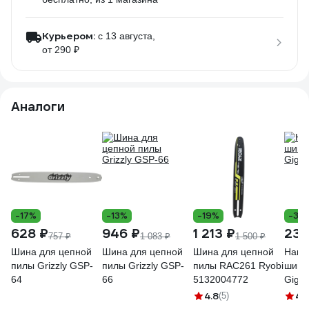
Курьером:
c 13 августа,
от 290 ₽
Аналоги
-17%
-13%
-19%
-36
628 ₽
946 ₽
1 213 ₽
239
757 ₽
1 083 ₽
1 500 ₽
Шина для цепной
Шина для цепной
Шина для цепной
Напр
пилы Grizzly GSP-
пилы Grizzly GSP-
пилы RAC261 Ryobi
шина
64
66
5132004772
Giga
4.8
4.
(5)