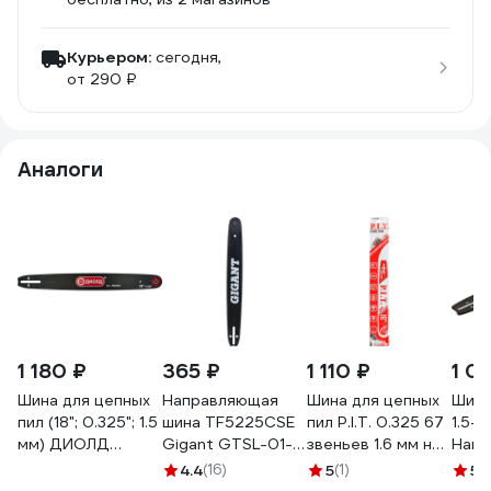
Курьером:
сегодня,
от 290 ₽
Аналоги
1 180 ₽
365 ₽
1 110 ₽
1 0
Шина для цепных
Направляющая
Шина для цепных
Шина
пил (18"; 0.325"; 1.5
шина TF5225CSE
пил P.I.T. 0.325 67
1.5-7
мм) ДИОЛД
Gigant GTSL-01-
звеньев 1.6 мм на
Hans
90060002
59
шину 16 ASCH02-
8325
4.4
(16)
5
(1)
5
(
160E