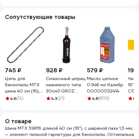
Сопутствующие товары
745 ₽
928 ₽
579 ₽
193
Цепь для
Смазочный шприц
Масло цепное
Чехо
бензопилы MTX
нажимного типа
0.946 мл Калибр
16" 
шина 40 см (16),
30см3 GROZ
00000032414
C137
шаг 0,325, паз 1,5
GR43100 - G6P
4.6
(12)
4.3
(21)
4.8
(603)
4.
мм, 64 звена//
59819
О товаре
Шина MTX 59816 длиной 40 см (16″), с шириной паза 1,5 мм,
— элемент пильной гарнитуры для бензопилы. Оптимальна