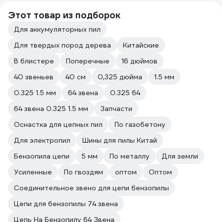
Этот товар из подборок
Для аккумуляторных пил
Для твердых пород дерева
Китайские
В блистере
Поперечные
16 дюймов
40 звеньев
40 см
0,325 дюйма
1.5 мм
0.325 1.5 мм
64 звена
0.325 64
64 звена 0.325 1.5 мм
Запчасти
Оснастка для цепных пил
По газобетону
Для электропил
Шины для пилы Китай
Бензопила цепи
5 мм
По металлу
Для земли
Усиленные
По гвоздям
оптом
Оптом
Соединительное звено для цепи бензопилы
Цепи для бензопилы 74 звена
Цепь На Бензопилу 64 Звена