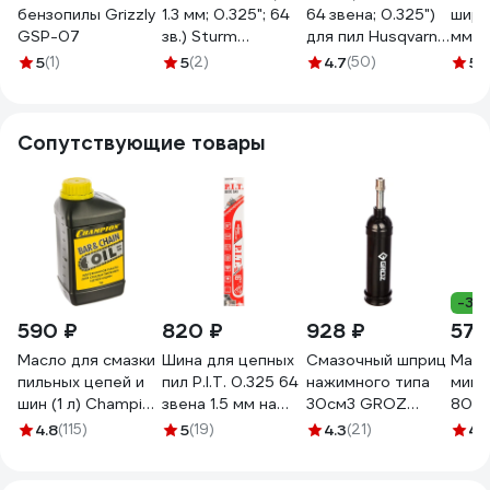
бензопилы Grizzly
1.3 мм; 0.325"; 64
64 звена; 0.325")
ширин
GSP-07
зв.) Sturm
для пил Husqvarna
мм, ш
SC32513CST-64
339,353,357,359,455,46
звен
5
(1)
5
(2)
4.7
(50)
5
(1
Rezer BPS-8-1,5-
бенз
64
520
Сопутствующие товары
-30
590 ₽
820 ₽
928 ₽
576
Масло для смазки
Шина для цепных
Смазочный шприц
Масл
пильных цепей и
пил P.I.T. 0.325 64
нажимного типа
мине
шин (1 л) Champion
звена 1.5 мм на
30см3 GROZ
80W9
952824
шину 16 ASCH02-
GR43100 - G6P
73/8/
4.8
(115)
5
(19)
4.3
(21)
4.
160G