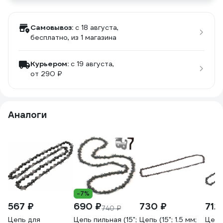
Самовывоз:
c 18 августа,
бесплатно
, из 1 магазина
Курьером:
c 19 августа,
от 290 ₽
Аналоги
-7%
567 ₽
690 ₽
730 ₽
712
740 ₽
Цепь для
Цепь пильная (15";
Цепь (15"; 1.5 мм;
Цепь