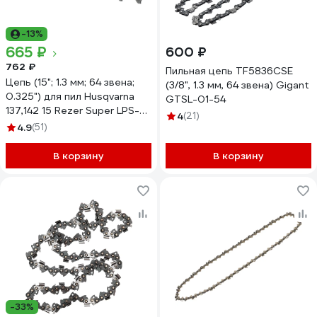
-13%
665 ₽
600 ₽
762 ₽
Пильная цепь TF5836CSE
Цепь (15"; 1.3 мм; 64 звена;
(3/8", 1.3 мм, 64 звена) Gigant
0.325") для пил Husqvarna
GTSL-01-54
137,142 15 Rezer Super LPS-8-
4
(21)
1,3-64
4.9
(51)
В корзину
В корзину
-33%