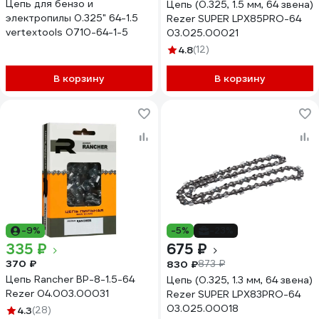
Цепь для бензо и
Цепь (0.325, 1.5 мм, 64 звена)
электропилы 0.325" 64-1.5
Rezer SUPER LPX85PRO-64
vertextools 0710-64-1-5
03.025.00021
4.8
(12)
В корзину
В корзину
-9%
-5%
-23%
335 ₽
675 ₽
370 ₽
830 ₽
873 ₽
Цепь Rancher BP-8-1.5-64
Цепь (0.325, 1.3 мм, 64 звена)
Rezer 04.003.00031
Rezer SUPER LPX83PRO-64
03.025.00018
4.3
(28)