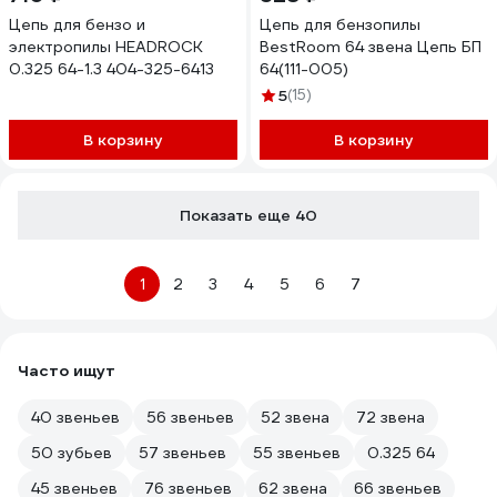
Цепь для бензо и
Цепь для бензопилы
электропилы HEADROCK
BestRoom 64 звена Цепь БП
0.325 64-1.3 404-325-6413
64(111-005)
5
(15)
В корзину
В корзину
Показать еще 40
1
2
3
4
5
6
7
Часто ищут
40 звеньев
56 звеньев
52 звена
72 звена
50 зубьев
57 звеньев
55 звеньев
0.325 64
45 звеньев
76 звеньев
62 звена
66 звеньев