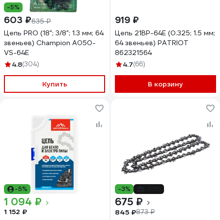
-5%
603 ₽
919 ₽
635 ₽
Цепь PRO (18"; 3/8"; 1.3 мм; 64
Цепь 21BP-64E (0.325; 1.5 мм;
звеньев) Champion A050-
64 звеньев) PATRIOT
VS-64E
862321564
4.8
(304)
4.7
(66)
Купить
В корзину
-5%
-3%
-23%
1 094 ₽
675 ₽
1 152 ₽
845 ₽
873 ₽