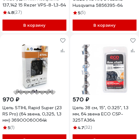
137,142 15 Rezer VPS-8-1,3-64
Husqvarna 5856395-64
4.8
(27)
5
(5)
В корзину
В корзину
970 ₽
570 ₽
Цепь STIHL Rapid Super (23
Цепь 38 см, 15", 0.325", 1.3
RS Pro) (64 звена, 0,325, 1,3
мм, 64 звена ECO CSP-
мм) 36900060064k
325TA364
5
(1)
4.7
(32)