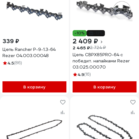
-10%
-12%
2 409 ₽
339 ₽
2 465 ₽
2 724 ₽
Цепь Rancher P-9-1.3-64
Цепь CBPX85PRO-64 с
Rezer 04.003.00048
победит. напайками Rezer
4.5
(86)
03.025.00070
4.9
(16)
В корзину
В корзину