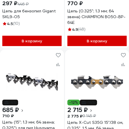
297 ₽
770 ₽
446 ₽
Цепь для бензопил Gigant
Цепь (0.325"; 1.3 мм; 64
SKL9-05
звена) CHAMPION B050-BP-
64E
4.5
(10)
4.9
(48)
В корзину
В корзину
-4%
-12%
-14%
685 ₽
2 715 ₽
710 ₽
2 775 ₽
3 145 ₽
Цепь (15"; 1.3 мм; 64 звена;
Цепь X-Cut S35G 15"/38 см,
0.325") для пил Husqvarna
0.325", 1.5 мм, 64 звена