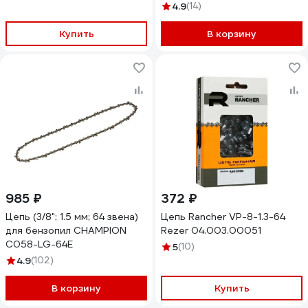
4.9
(14)
Купить
В корзину
985 ₽
372 ₽
Цепь (3/8"; 1.5 мм; 64 звена)
Цепь Rancher VP-8-1.3-64
для бензопил CHAMPION
Rezer 04.003.00051
C058-LG-64E
5
(10)
4.9
(102)
В корзину
Купить