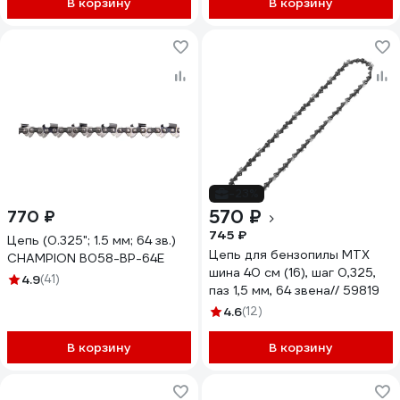
В корзину
В корзину
-23%
570 ₽
770 ₽
745 ₽
Цепь (0.325"; 1.5 мм; 64 зв.)
Цепь для бензопилы MTX
CHAMPION B058-BP-64E
шина 40 см (16), шаг 0,325,
4.9
(41)
паз 1,5 мм, 64 звена// 59819
4.6
(12)
В корзину
В корзину