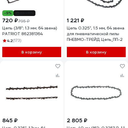
-9%
до -11%
720 ₽
1 221 ₽
795 ₽
Цепь (3/8"; 1.3 мм; 64 звена)
Цепь 0.325", 1.5 мм, 64 звена
PATRIOT 862381364
для пневматической пилы
ПНЕВМО-ТРЕЙД Цепь_ПП-2
4.2
(173)
В корзину
В корзину
845 ₽
2 805 ₽