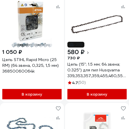
-21%
580 ₽
1 050 ₽
730 ₽
Цепь STIHL Rapid Micro (25
Цепь (15"; 1.5 мм; 64 звена;
RM) (64 звена, 0,325, 1,5 мм)
0.325") для пил Husqvarna
36850060064k
339,353,357,359,455,460,55
Rezer BPS-8-1,5-64
4.7
(50)
В корзину
В корзину