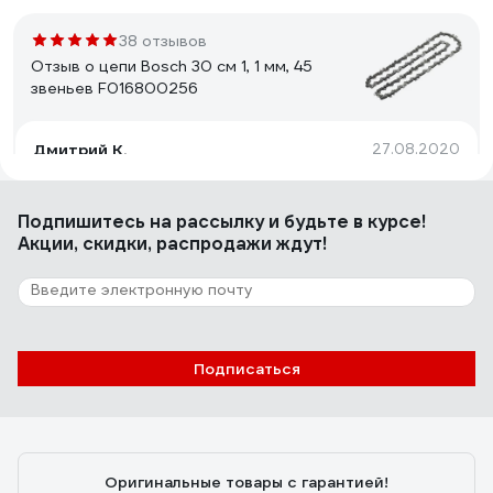
38 отзывов
Отзыв о цепи Bosch 30 см 1, 1 мм, 45
звеньев F016800256
Дмитрий К.
27.08.2020
Подпишитесь
на рассылку
и будьте в курсе!
72 отзыва
Акции, скидки, распродажи ждут!
Отзыв о цепи OREGON Синий зуб 3/8 1,3мм
91VXL052E
Андрей
14.07.2016
Подписаться
Отличная цепь, пилит как по маслу и вдоль, и поперек.
Оригинальные товары с гарантией!