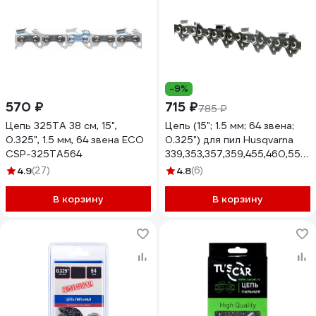
-9%
570 ₽
715 ₽
785 ₽
Цепь 325TA 38 см, 15",
Цепь (15"; 1.5 мм; 64 звена;
0.325", 1.5 мм, 64 звена ECO
0.325") для пил Husqvarna
CSP-325TA564
339,353,357,359,455,460,55
15 Rezer Super BPS-8-1,5-64
4.9
(27)
4.8
(6)
В корзину
В корзину