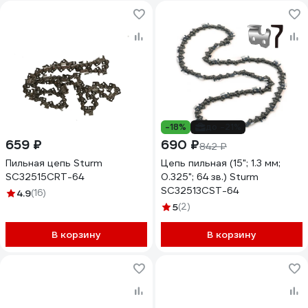
-18%
до -21%
659 ₽
690 ₽
842 ₽
Пильная цепь Sturm
Цепь пильная (15"; 1.3 мм;
SC32515CRT-64
0.325"; 64 зв.) Sturm
SC32513CST-64
4.9
(16)
5
(2)
В корзину
В корзину