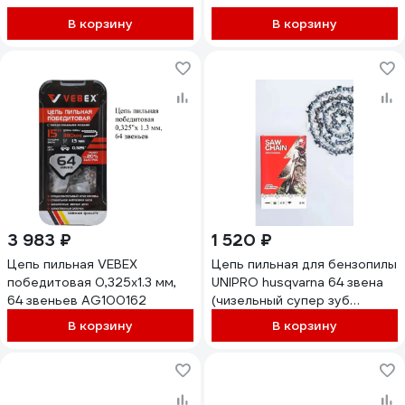
В корзину
В корзину
3 983 ₽
1 520 ₽
Цепь пильная VEBEX
Цепь пильная для бензопилы
победитовая 0,325x1.3 мм,
UNIPRO husqvarna 64 звена
64 звеньев AG100162
(чизельный супер зуб
долото), паз 1.5 мм, шаг
В корзину
В корзину
0.325 , шина 15" 16702-64