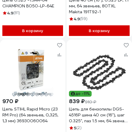
Цепь 0.325"-1.3мм-64
Цепь 40 см (16"), 0.325"LP, 1.1
CHAMPION B050-LP-64E
мм, 64 звеньев, 80TXL
Makita 191T92-1
4.9
(81)
4.9
(59)
В корзину
В корзину
до -11%
970 ₽
839 ₽
910 ₽
Цепь STIHL Rapid Micro (23
Цепь для бензопилы DGS-
RM Pro) (64 звеньев, 0,325,
4516P шина 40 см (16"), шаг
1,3 мм) 36930060064
0.325", паз 1.5 мм, 64 звена
Denzel 59815
5
(2)