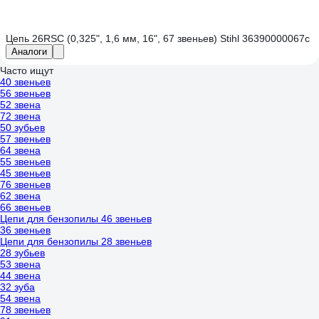
Цепь 26RSС (0,325", 1,6 мм, 16", 67 звеньев) Stihl 36390000067с
Аналоги
Часто ищут
40 звеньев
56 звеньев
52 звена
72 звена
50 зубьев
57 звеньев
64 звена
55 звеньев
45 звеньев
76 звеньев
62 звена
66 звеньев
Цепи для бензопилы 46 звеньев
36 звеньев
Цепи для бензопилы 28 звеньев
28 зубьев
53 звена
44 звена
32 зуба
54 звена
78 звеньев