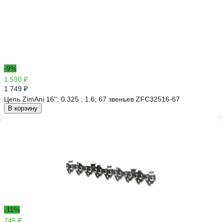
-9%
1 590 ₽
1 749 ₽
Цепь ZimAni 16''; 0.325 ; 1.6; 67 звеньев ZFC32516-67
В корзину
-11%
745 ₽