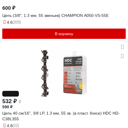
600 ₽
Цепь (3/8"; 1.3 мм; 55 звеньев) CHAMPION A050-VS-55E
4.6
(203)
В корзину
-10%
532 ₽
590 ₽
Цепь 40 см/16", 3/8 LP, 1.3 мм, 55 зв. (в пласт. боксе) HDC HD-
C38L355
4.8
(22)