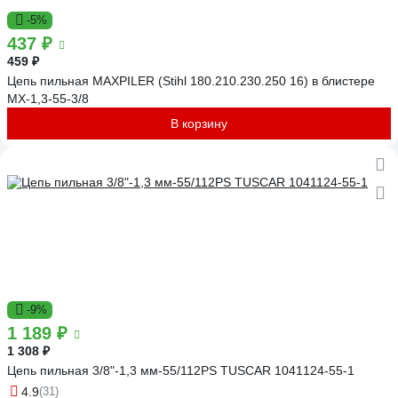
-5%
437 ₽
459 ₽
Цепь пильная MAXPILER (Stihl 180.210.230.250 16) в блистере
MX-1,3-55-3/8
В корзину
-9%
1 189 ₽
1 308 ₽
Цепь пильная 3/8"-1,3 мм-55/112PS TUSCAR 1041124-55-1
4.9
(31)