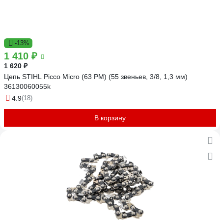
-13%
1 410 ₽
1 620 ₽
Цепь STIHL Picco Micro (63 PM) (55 звеньев, 3/8, 1,3 мм)
36130060055k
4.9
(18)
В корзину