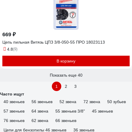
669 ₽
Цепь пильная Витязь ЦПЗ 3/8-050-55 ПРО 18023113
4.8
(9)
В корзину
Показать еще 40
1
2
3
Часто ищут
40 звеньев
56 звеньев
52 звена
72 звена
50 зубьев
57 звеньев
64 звена
55 звеньев 3/8"
45 звеньев
76 звеньев
62 звена
66 звеньев
Цепи для бензопилы 46 звеньев
36 звеньев