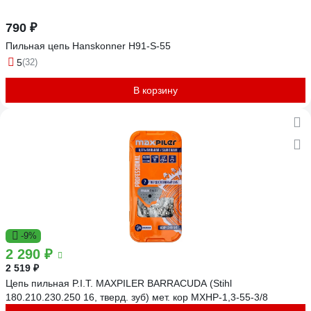
790 ₽
Пильная цепь Hanskonner H91-S-55
5
(32)
В корзину
-9%
2 290 ₽
2 519 ₽
Цепь пильная P.I.T. MAXPILER BARRACUDA (Stihl
180.210.230.250 16, тверд. зуб) мет. кор MXHP-1,3-55-3/8