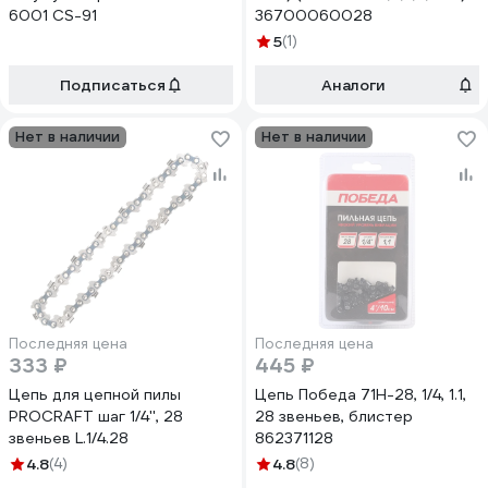
6001 CS-91
36700060028
5
(1)
Подписаться
Аналоги
Нет в наличии
Нет в наличии
Последняя цена
Последняя цена
333 ₽
445 ₽
Цепь для цепной пилы
Цепь Победа 71Н-28, 1/4, 1.1,
PROCRAFT шаг 1/4'', 28
28 звеньев, блистер
звеньев L.1/4.28
862371128
4.8
(4)
4.8
(8)