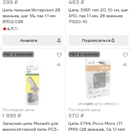
399 ₽
463 ₽
Цепь пильная Интерскол 28
Цепь ЗУБР тип 20, 10 см, шаг
звеньев, шаг 1/4, паз 1.1 мм
3/10, паз 1.1 мм, 28 звеньев
91102.028
71320-10
4.7
(3)
Аналоги
Подписаться
Нет в наличии
Нет в наличии
Последняя цена
Последняя цена
1 995 ₽
570 ₽
Запасная цепь Musashi для
Цепь STIHL Picco Micro (71
аккумуляторной пилы PCS-
PM3) (28 звеньев, 1,4, 1,1 мм)