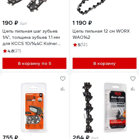
190 ₽
1 190 ₽
/шт
Цепь пильная шаг зубьев
Цепь пильная 12 см WORX
1/4", толщина зубьев 1.1 мм
WA0142
для KСCS 10/14,4С Kolner
5
(12)
8101400028
4.8
(21)
В корзину по 5
В корзину
755 ₽
264 ₽
/шт