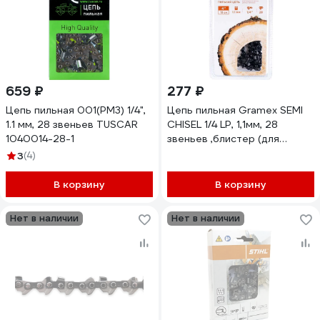
659 ₽
277 ₽
Цепь пильная 001(PM3) 1/4",
Цепь пильная Gramex SEMI
1.1 мм, 28 звеньев TUSCAR
CHISEL 1/4 LP, 1,1мм, 28
1040014-28-1
звеньев ,блистер (для
аккумуляторных минипил)
3
(4)
(1/100) 028712
В корзину
В корзину
Нет в наличии
Нет в наличии