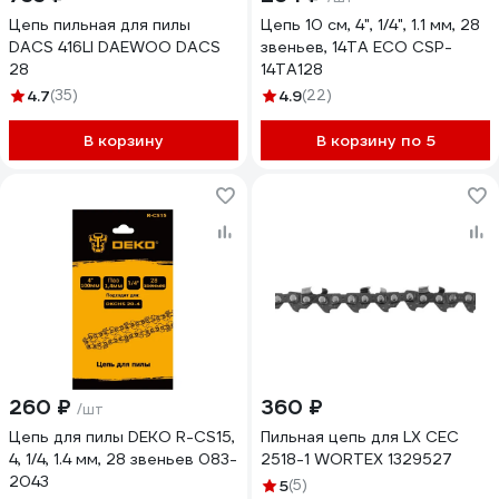
Цепь пильная для пилы
Цепь 10 см, 4", 1/4", 1.1 мм, 28
DACS 416LI DAEWOO DACS
звеньев, 14TA ECO CSP-
28
14TA128
4.7
(35)
4.9
(22)
В корзину
В корзину по 5
260 ₽
360 ₽
/шт
Цепь для пилы DEKO R-CS15,
Пильная цепь для LX CEC
4, 1/4, 1.4 мм, 28 звеньев 083-
2518-1 WORTEX 1329527
2043
5
(5)