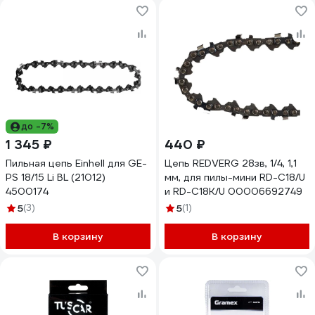
до -7%
1 345 ₽
440 ₽
Пильная цепь Einhell для GE-
Цепь REDVERG 28зв, 1/4, 1,1
PS 18/15 Li BL (21012)
мм, для пилы-мини RD-C18/U
4500174
и RD-C18K/U 00006692749
5
(3)
5
(1)
В корзину
В корзину