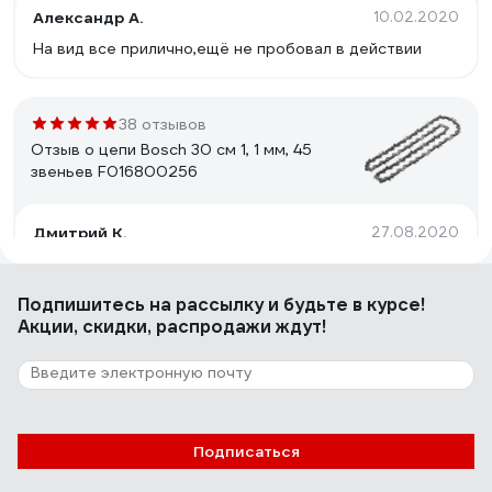
Александр А.
10.02.2020
На вид все прилично,ещё не пробовал в действии
38 отзывов
Отзыв о цепи Bosch 30 см 1, 1 мм, 45
звеньев F016800256
Дмитрий К.
27.08.2020
Подпишитесь
на рассылку
и будьте в курсе!
72 отзыва
Акции, скидки, распродажи ждут!
Отзыв о цепи OREGON Синий зуб 3/8 1,3мм
91VXL052E
Андрей
14.07.2016
Подписаться
Отличная цепь, пилит как по маслу и вдоль, и поперек.