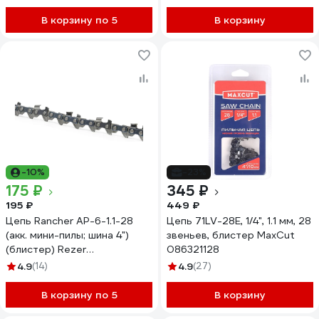
В корзину по 5
В корзину
-10%
-23%
175 ₽
345 ₽
195 ₽
449 ₽
Цепь Rancher AP-6-1.1-28
Цепь 71LV-28E, 1/4", 1.1 мм, 28
(акк. мини-пилы; шина 4")
звеньев, блистер MaxCut
(блистер) Rezer
086321128
04.003.00063
4.9
(14)
4.9
(27)
В корзину по 5
В корзину