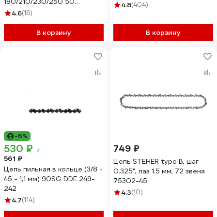
180/210/230/250 50
4.8
(404)
звеньев (чизельный супер
4.6
(16)
зуб долото), паз 1.3 мм, шаг
3/8, шина 14" Unipro 16700-
В корзину
В корзину
50
-6%
530 ₽
749 ₽
561 ₽
Цепь STEHER type B, шаг
Цепь пильная в кольце (3/8 -
0.325", паз 1.5 мм, 72 звена
45 - 1,1 мм) 90SG DDE 249-
75302-45
242
4.3
(10)
4.7
(114)