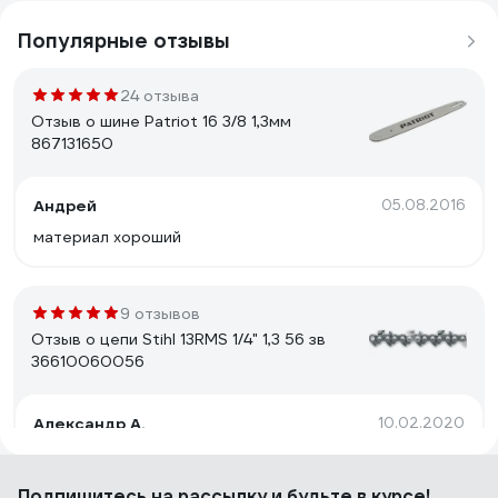
Популярные отзывы
24 отзыва
Отзыв о шине Patriot 16 3/8 1,3мм
867131650
Андрей
05.08.2016
материал хороший
9 отзывов
Отзыв о цепи Stihl 13RMS 1/4" 1,3 56 зв
36610060056
Александр А.
10.02.2020
На вид все прилично,ещё не пробовал в действии
Подпишитесь
на рассылку
и будьте в курсе!