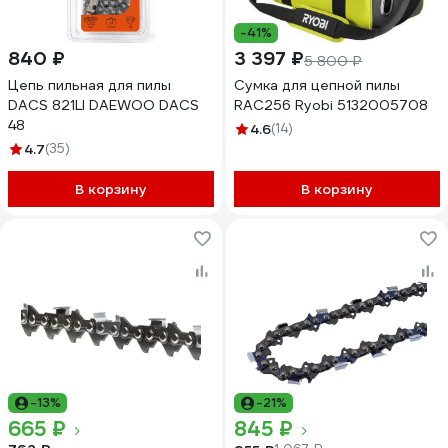
-41%
840 ₽
3 397 ₽
5 800 ₽
Цепь пильная для пилы
Сумка для цепной пилы
DACS 821LI DAEWOO DACS
RAC256 Ryobi 5132005708
48
4.6
(14)
4.7
(35)
В корзину
В корзину
-13%
-21%
665 ₽
845 ₽