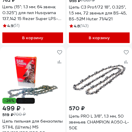
762 ₽
955 ₽
1 067 ₽
Цепь (15"; 1.3 мм; 64 звена;
Цепь C3 Prof/72 18", 0.325",
0.325") для пил Husqvarna
1.5 мм, 72 звенья для BS-45,
137,142 15 Rezer Super LPS-8-
BS-52M Huter 71/4/21
1,3-64
4.9
(51)
4.8
(143)
В корзину
В корзину
-26%
-29%
499 ₽
570 ₽
519 ₽
700 ₽
Цепь PRO L 3/8", 1.3 мм, 50
Цепь пильная для бензопилы
звеньев CHAMPION A050-L-
STIHL (Штиль) MS
50E