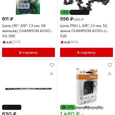
-5%
до -9%
611 ₽
556 ₽
585 ₽
Цепь (16"; 3/8"; 1.3 мм; 56
Цепь PRO L 3/8", 1.3 мм, 52
звеньев) CHAMPION A050-
звена CHAMPION A050-L-
VS-56E
52E
4.6
(203)
4.8
(404)
В корзину
В корзину
до -8%
-12%
1 480 ₽
630 ₽