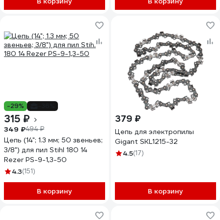
В корзину
В корзину
-29%
-36%
315 ₽
379 ₽
349 ₽
494 ₽
Цепь для электропилы
Цепь (14"; 1.3 мм; 50 звеньев;
Gigant SKL1215-32
3/8") для пил Stihl 180 14
4.5
(17)
Rezer PS-9-1,3-50
4.3
(151)
В корзину
В корзину