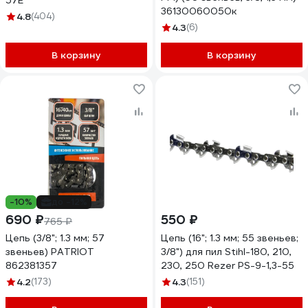
57E
36130060050к
4.8
(404)
4.3
(6)
В корзину
В корзину
-10%
до -12%
690 ₽
550 ₽
765 ₽
Цепь (3/8"; 1.3 мм; 57
Цепь (16"; 1.3 мм; 55 звеньев;
звеньев) PATRIOT
3/8") для пил Stihl-180, 210,
862381357
230, 250 Rezer PS-9-1,3-55
4.2
(173)
4.3
(151)