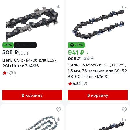
-9%
до -12%
-17%
941 ₽
505 ₽
553 ₽
995 ₽
1 128 ₽
Цепь С9 6-1/4-36 для ELS-
Цепь C4 Prof/76 20", 0.325",
20Li Huter 71/4/36
1.5 мм; 76 звеньев для BS-52,
5
(16)
BS-62 Huter 71/4/22
4.8
(143)
В корзину
В корзину