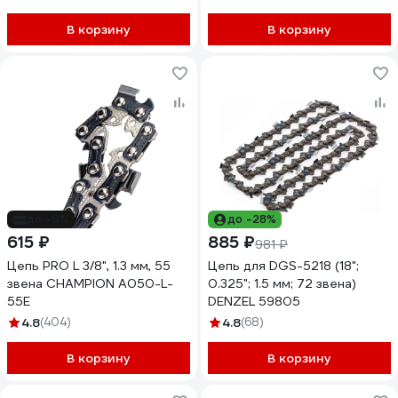
В корзину
В корзину
до -9%
до -28%
615 ₽
885 ₽
981 ₽
Цепь PRO L 3/8", 1.3 мм, 55
Цепь для DGS-5218 (18";
звена CHAMPION A050-L-
0.325"; 1.5 мм; 72 звена)
55E
DENZEL 59805
4.8
(404)
4.8
(68)
В корзину
В корзину