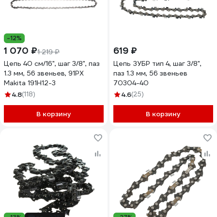
-12%
1 070 ₽
619 ₽
1 219 ₽
Цепь 40 см/16", шаг 3/8", паз
Цепь ЗУБР тип 4, шаг 3/8",
1.3 мм, 56 звеньев, 91PX
паз 1.3 мм, 56 звеньев
Makita 191H12-3
70304-40
4.8
(118)
4.6
(25)
В корзину
В корзину