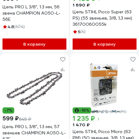
1 690 ₽
Цепь PRO L 3/8", 1.3 мм, 56
Цепь STIHL Picco Super (63
звена CHAMPION A050-L-
PS) (55 звеньев, 3/8, 1,3 мм)
56E
36170060055k
4.8
(404)
5
(4)
В корзину
В корзину
-7%
-16%
1 235 ₽
599 ₽
645 ₽
1 470 ₽
Цепь PRO L 3/8", 1.3 мм, 57
Цепь STIHL Picco Micro (63
звеньев CHAMPION A050-L-
PM) (50 звеньев, 3/8, 1,3 мм)