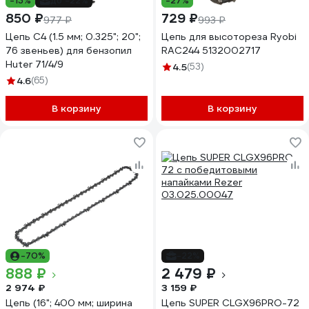
-13%
до -22%
-27%
850 ₽
729 ₽
977 ₽
993 ₽
Цепь С4 (1.5 мм; 0.325"; 20";
Цепь для высотореза Ryobi
76 звеньев) для бензопил
RAC244 5132002717
Huter 71/4/9
4.5
(53)
4.6
(65)
В корзину
В корзину
-70%
-22%
888 ₽
2 479 ₽
2 974 ₽
3 159 ₽
Цепь (16"; 400 мм; ширина
Цепь SUPER CLGX96PRO-72