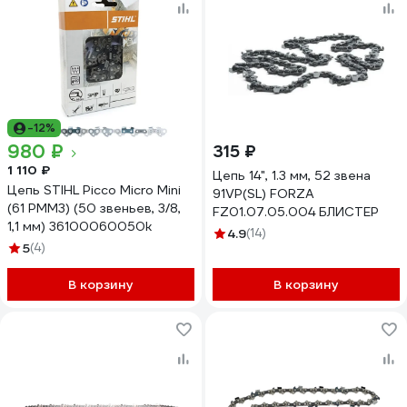
-12%
980 ₽
315 ₽
1 110 ₽
Цепь 14", 1.3 мм, 52 звена
Цепь STIHL Picco Micro Mini
91VP(SL) FORZA
(61 PMM3) (50 звеньев, 3/8,
FZ01.07.05.004 БЛИСТЕР
1,1 мм) 36100060050k
4.9
(14)
5
(4)
В корзину
В корзину