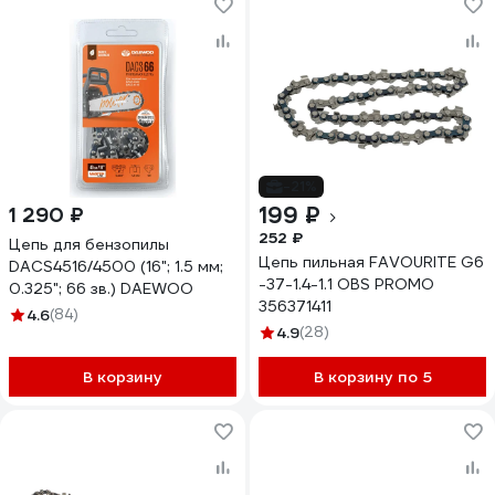
-21%
199 ₽
1 290 ₽
252 ₽
Цепь для бензопилы
Цепь пильная FAVOURITE G6
DACS4516/4500 (16"; 1.5 мм;
-37-1.4-1.1 OBS PROMO
0.325"; 66 зв.) DAEWOO
356371411
4.6
(84)
4.9
(28)
В корзину
В корзину по 5