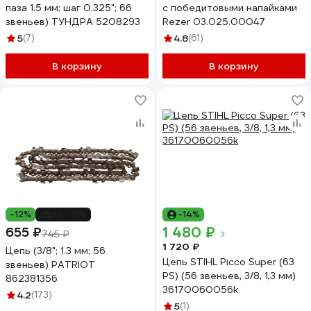
паза 1.5 мм; шаг 0.325"; 66
с победитовыми напайками
звеньев) ТУНДРА 5208293
Rezer 03.025.00047
5
(7)
4.8
(61)
В корзину
В корзину
-12%
до -21%
-14%
1 480 ₽
655 ₽
745 ₽
1 720 ₽
Цепь (3/8"; 1.3 мм; 56
Цепь STIHL Picco Super (63
звеньев) PATRIOT
PS) (56 звеньев, 3/8, 1,3 мм)
862381356
36170060056k
4.2
(173)
5
(1)