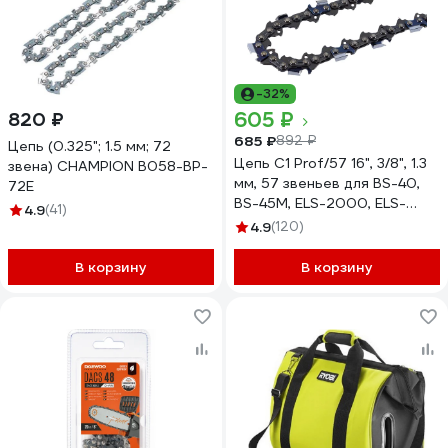
-32%
605 ₽
820 ₽
685 ₽
892 ₽
Цепь (0.325"; 1.5 мм; 72
Цепь C1 Prof/57 16", 3/8", 1.3
звена) CHAMPION B058-BP-
мм, 57 звеньев для BS-40,
72E
BS-45M, ELS-2000, ELS-
4.9
(41)
2000Р, ELS-2200Р Huter
4.9
(120)
71/4/20
В корзину
В корзину