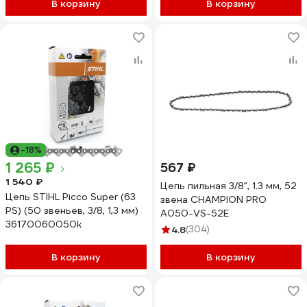
В корзину
В корзину
-18%
1 265 ₽
567 ₽
1 540 ₽
Цепь пильная 3/8", 1.3 мм, 52
Цепь STIHL Picco Super (63
звена CHAMPION PRO
PS) (50 звеньев, 3/8, 1,3 мм)
A050-VS-52E
36170060050k
4.8
(304)
В корзину
В корзину